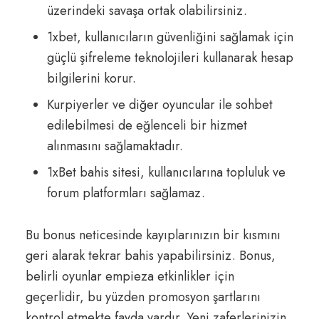
üzerindeki savaşa ortak olabilirsiniz.
1xbet, kullanıcıların güvenliğini sağlamak için
güçlü şifreleme teknolojileri kullanarak hesap
bilgilerini korur.
Kurpiyerler ve diğer oyuncular ile sohbet
edilebilmesi de eğlenceli bir hizmet
alınmasını sağlamaktadır.
1xBet bahis sitesi, kullanıcılarına topluluk ve
forum platformları sağlamaz.
Bu bonus neticesinde kayıplarınızın bir kısmını
geri alarak tekrar bahis yapabilirsiniz. Bonus,
belirli oyunlar empieza etkinlikler için
geçerlidir, bu yüzden promosyon şartlarını
kontrol etmekte fayda vardır. Yeni zaferlerinizin,