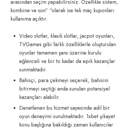
arasından seçim yapabilirsiniz. Özellikle sistem,
kombine ve son” “olarak ise tek maç kuponları
kullanıma açıktır.
Video slotlar, klasik slotlar, jacpot oyunları,
TVGames gibi farklı özelliklerle oluşturulan
oyunlar tamamen şans üzerine kurulu
eğlenceli ve bir to kadar da epik kazançlar
sunmaktadır.
Bahisçi, para çekmeyi seçerek, bahisini
bitirmeyi seçtiği anda sunulan potansiyel
kazançları alabilir.
Denetlenen bu hizmet sayesinde adil bir
oyun deneyimi sunulmaktadır. 1xbet şikayet
konu başlığına bakıldığı zaman kullanıcılar