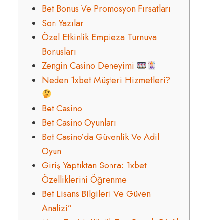
Bet Bonus Ve Promosyon Fırsatları
Son Yazılar
Özel Etkinlik Empieza Turnuva
Bonusları
Zengin Casino Deneyimi
Neden 1xbet Müşteri Hizmetleri?
Bet Casino
Bet Casino Oyunları
Bet Casino’da Güvenlik Ve Adil
Oyun
Giriş Yaptıktan Sonra: 1xbet
Özelliklerini Öğrenme
Bet Lisans Bilgileri Ve Güven
Analizi”