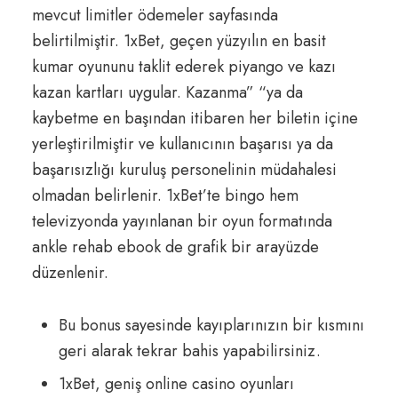
mevcut limitler ödemeler sayfasında
belirtilmiştir. 1xBet, geçen yüzyılın en basit
kumar oyununu taklit ederek piyango ve kazı
kazan kartları uygular. Kazanma” “ya da
kaybetme en başından itibaren her biletin içine
yerleştirilmiştir ve kullanıcının başarısı ya da
başarısızlığı kuruluş personelinin müdahalesi
olmadan belirlenir. 1xBet’te bingo hem
televizyonda yayınlanan bir oyun formatında
ankle rehab ebook de grafik bir arayüzde
düzenlenir.
Bu bonus sayesinde kayıplarınızın bir kısmını
geri alarak tekrar bahis yapabilirsiniz.
1xBet, geniş online casino oyunları