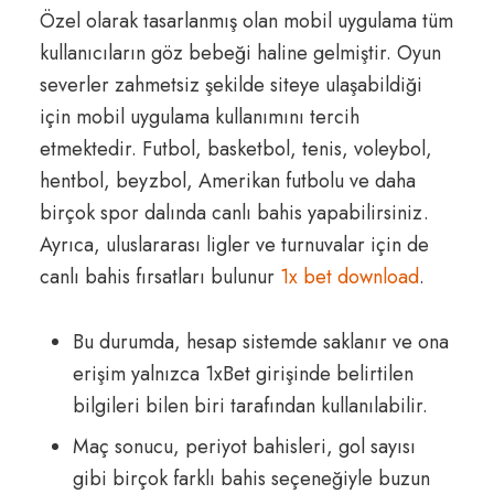
Özel olarak tasarlanmış olan mobil uygulama tüm
kullanıcıların göz bebeği haline gelmiştir. Oyun
severler zahmetsiz şekilde siteye ulaşabildiği
için mobil uygulama kullanımını tercih
etmektedir. Futbol, basketbol, tenis, voleybol,
hentbol, beyzbol, Amerikan futbolu ve daha
birçok spor dalında canlı bahis yapabilirsiniz.
Ayrıca, uluslararası ligler ve turnuvalar için de
canlı bahis fırsatları bulunur
1x bet download
.
Bu durumda, hesap sistemde saklanır ve ona
erişim yalnızca 1xBet girişinde belirtilen
bilgileri bilen biri tarafından kullanılabilir.
Maç sonucu, periyot bahisleri, gol sayısı
gibi birçok farklı bahis seçeneğiyle buzun