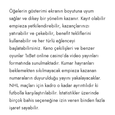
Öğelerin gösterimi ekranın boyutuna uyum
sağlar ve dikey bir yönelim kazanır. Kayıt olabilir
empieza yetkilendirebilir, kazançlarınızı
yatırabilir ve çekebilir, benefit tekliflerini
kullanabilir ve her türlü eğlenceyi
başlatabilirsiniz. Keno çekilişleri ve benzer
oyunlar 1xBet online casino’da video yayınları
formatında sunulmaktadır. Kumar hayranları
beklemekten sıkılmayacak empieza kazanan
numaraların duyurulduğu yayını yakalayacaklar.
NHL maçları için kadro o kadar ayrıntılıdır ki
futbolla karşılaştırılabilir. İstatistikler üzerinde
birçok bahis seçeneğine izin veren binden fazla
işaret sayabilir.