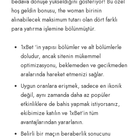
bedava dönüşe yükseldiğini gösteriyor! Bu özel
hoş geldin bonusu, the woman birinin
alınabilecek maksimum tutarı olan dört farklı
para yatırma işlemine bölünmüştür.
1xBet ‘in yapısı bölümler ve alt bölümlerle
doludur, ancak sitenin mükemmel
optimizasyonu, beklemeden ve gecikmeden
aralarında hareket etmenizi sağlar.
Uygun oranlara erişmek, sadece en ikonik
değil, aynı zamanda daha az popüler
etkinliklere de bahis yapmak istiyorsanız,
ekibimize katılın ve 1xBet‘in tüm
avantajlarından yararlanın.
Belirli bir maçın beraberlik sonucunu