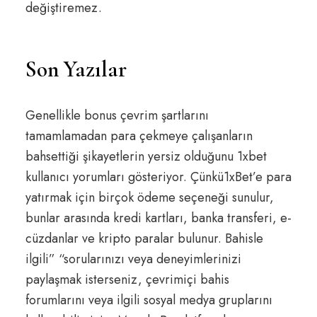
değiştiremez.
Son Yazılar
Genellikle bonus çevrim şartlarını
tamamlamadan para çekmeye çalışanların
bahsettiği şikayetlerin yersiz olduğunu 1xbet
kullanıcı yorumları gösteriyor. Çünkü1xBet’e para
yatırmak için birçok ödeme seçeneği sunulur,
bunlar arasında kredi kartları, banka transferi, e-
cüzdanlar ve kripto paralar bulunur. Bahisle
ilgili” “sorularınızı veya deneyimlerinizi
paylaşmak isterseniz, çevrimiçi bahis
forumlarını veya ilgili sosyal medya gruplarını