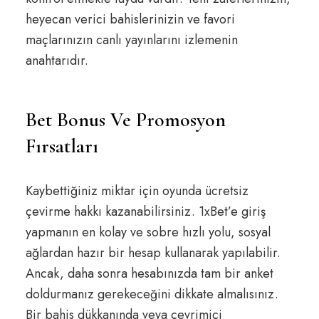
heyecan verici bahislerinizin ve favori
maçlarınızın canlı yayınlarını izlemenin
anahtarıdır.
Bet Bonus Ve Promosyon
Fırsatları
Kaybettiğiniz miktar için oyunda ücretsiz
çevirme hakkı kazanabilirsiniz. 1xBet’e giriş
yapmanın en kolay ve sobre hızlı yolu, sosyal
ağlardan hazır bir hesap kullanarak yapılabilir.
Ancak, daha sonra hesabınızda tam bir anket
doldurmanız gerekeceğini dikkate almalısınız.
Bir bahis dükkanında veya çevrimiçi