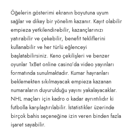
Öğelerin gösterimi ekranın boyutuna uyum
sağlar ve dikey bir yönelim kazanır. Kayıt olabilir
empieza yetkilendirebilir, kazançlarınızı
yatırabilir ve çekebilir, benefit tekliflerini
kullanabilir ve her türlü eğlenceyi
başlatabilirsiniz. Keno çekilişleri ve benzer
oyunlar 1xBet online casino’da video yayınları
formatında sunulmaktadır. Kumar hayranları
beklemekten sıkılmayacak empieza kazanan
numaraların duyurulduğu yayını yakalayacaklar.
NHL maçları için kadro o kadar ayrıntılıdır ki
futbolla karşılaştırılabilir. İstatistikler üzerinde
birçok bahis seçeneğine izin veren binden fazla
işaret sayabilir.