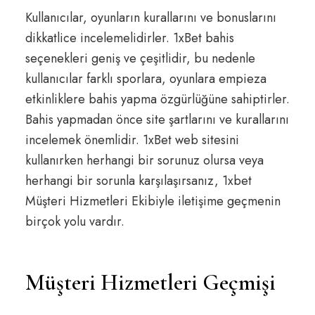
Kullanıcılar, oyunların kurallarını ve bonuslarını
dikkatlice incelemelidirler. 1xBet bahis
seçenekleri geniş ve çeşitlidir, bu nedenle
kullanıcılar farklı sporlara, oyunlara empieza
etkinliklere bahis yapma özgürlüğüne sahiptirler.
Bahis yapmadan önce site şartlarını ve kurallarını
incelemek önemlidir. 1xBet web sitesini
kullanırken herhangi bir sorunuz olursa veya
herhangi bir sorunla karşılaşırsanız, 1xbet
Müşteri Hizmetleri Ekibiyle iletişime geçmenin
birçok yolu vardır.
Müşteri Hizmetleri Geçmişi