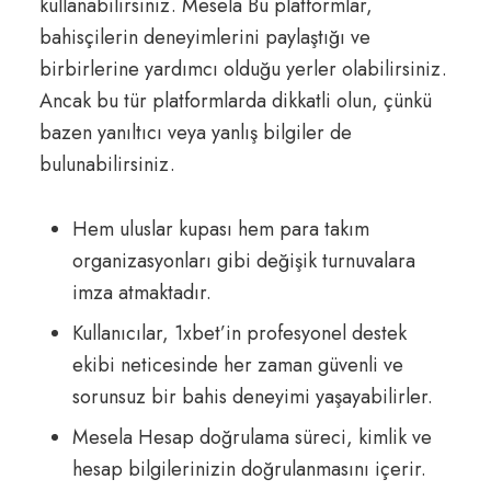
kullanabilirsiniz. Mesela Bu platformlar,
bahisçilerin deneyimlerini paylaştığı ve
birbirlerine yardımcı olduğu yerler olabilirsiniz.
Ancak bu tür platformlarda dikkatli olun, çünkü
bazen yanıltıcı veya yanlış bilgiler de
bulunabilirsiniz.
Hem uluslar kupası hem para takım
organizasyonları gibi değişik turnuvalara
imza atmaktadır.
Kullanıcılar, 1xbet’in profesyonel destek
ekibi neticesinde her zaman güvenli ve
sorunsuz bir bahis deneyimi yaşayabilirler.
Mesela Hesap doğrulama süreci, kimlik ve
hesap bilgilerinizin doğrulanmasını içerir.