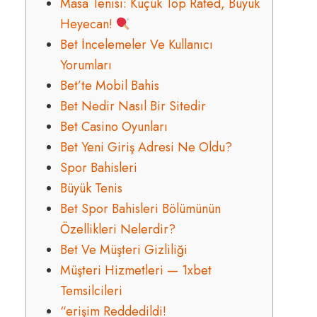
Masa Tenisi: Küçük Top Rated, Büyük
Heyecan!
Bet İncelemeler Ve Kullanıcı
Yorumları
Bet’te Mobil Bahis
Bet Nedir Nasıl Bir Sitedir
Bet Casino Oyunları
Bet Yeni Giriş Adresi Ne Oldu?
Spor Bahisleri
Büyük Tenis
Bet Spor Bahisleri Bölümünün
Özellikleri Nelerdir?
Bet Ve Müşteri Gizliliği
Müşteri Hizmetleri — 1xbet
Temsilcileri
“erişim Reddedildi!