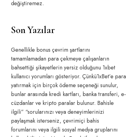
değiştiremez.
Son Yazılar
Genellikle bonus çevrim şartlarını
tamamlamadan para çekmeye çalışanların
bahsettiği şikayetlerin yersiz olduğunu 1xbet
kullanıcı yorumları gösteriyor. Çünkü1xBet’e para
yatırmak için birçok ödeme seçeneği sunulur,
bunlar arasında kredi kartları, banka transferi, e-
cüzdanlar ve kripto paralar bulunur. Bahisle
ilgili” “sorularınızı veya deneyimlerinizi
paylaşmak isterseniz, çevrimiçi bahis
forumlarını veya ilgili sosyal medya gruplarını