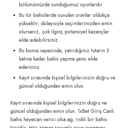
bölümümüzde sunduğumuz oyunlardır.
Bu tür bahislerde sunulan oranlar oldukça
yüksektir, dolayısıyla seçimlerinizden emin
olursanız, çok ilginç potansiyel kazançlar
elde edebilirsiniz.
Bu bonus sayesinde, yatırdığınız tutarın 3
katına kadar bahis yapma şansı elde
edersiniz.
Kayıt sırasında kişisel bilgilerinizin doğru ve
güncel olduğundan emin olun.
Kayıt sırasında kişisel bilgilerinizin doğru ve
güncel olduğundan emin olun. 1xBet Giriş Canlı
bahis heyecan verici olsa ag, riskli bir bahis
türüdür. Her zaman sorumlu oyun oynamayı