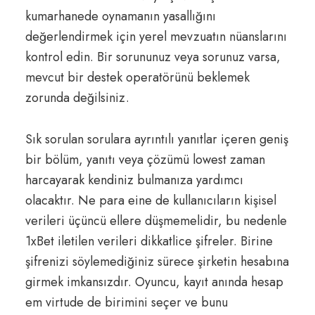
kumarhanede oynamanın yasallığını
değerlendirmek için yerel mevzuatın nüanslarını
kontrol edin. Bir sorununuz veya sorunuz varsa,
mevcut bir destek operatörünü beklemek
zorunda değilsiniz.
Sık sorulan sorulara ayrıntılı yanıtlar içeren geniş
bir bölüm, yanıtı veya çözümü lowest zaman
harcayarak kendiniz bulmanıza yardımcı
olacaktır. Ne para eine de kullanıcıların kişisel
verileri üçüncü ellere düşmemelidir, bu nedenle
1xBet iletilen verileri dikkatlice şifreler. Birine
şifrenizi söylemediğiniz sürece şirketin hesabına
girmek imkansızdır. Oyuncu, kayıt anında hesap
em virtude de birimini seçer ve bunu