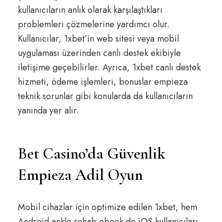
kullanıcıların anlık olarak karşılaştıkları
problemleri çözmelerine yardımcı olur.
Kullanıcılar, 1xbet’in web sitesi veya mobil
uygulaması üzerinden canlı destek ekibiyle
iletişime geçebilirler. Ayrıca, 1xbet canlı destek
hizmeti, ödeme işlemleri, bonuslar empieza
teknik sorunlar gibi konularda da kullanıcıların
yanında yer alır.
Bet Casino’da Güvenlik
Empieza Adil Oyun
Mobil cihazlar için optimize edilen 1xbet, hem
Android ankle rehab ebook de iOS kullanıcıları