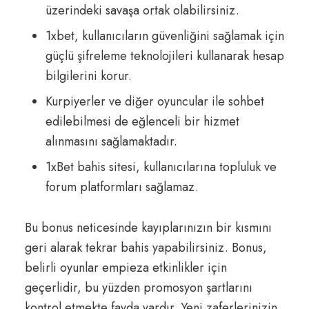
üzerindeki savaşa ortak olabilirsiniz.
1xbet, kullanıcıların güvenliğini sağlamak için
güçlü şifreleme teknolojileri kullanarak hesap
bilgilerini korur.
Kurpiyerler ve diğer oyuncular ile sohbet
edilebilmesi de eğlenceli bir hizmet
alınmasını sağlamaktadır.
1xBet bahis sitesi, kullanıcılarına topluluk ve
forum platformları sağlamaz.
Bu bonus neticesinde kayıplarınızın bir kısmını
geri alarak tekrar bahis yapabilirsiniz. Bonus,
belirli oyunlar empieza etkinlikler için
geçerlidir, bu yüzden promosyon şartlarını
kontrol etmekte fayda vardır. Yeni zaferlerinizin,