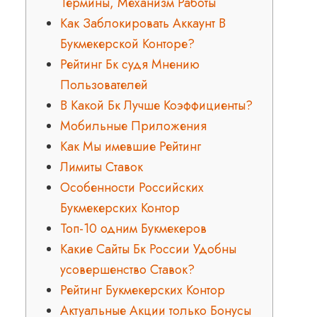
Термины, Механизм Работы
Как Заблокировать Аккаунт В
Букмекерской Конторе?
Рейтинг Бк судя Мнению
Пользователей
В Какой Бк Лучше Коэффициенты?
Мобильные Приложения
Как Мы имевшие Рейтинг
Лимиты Ставок
Особенности Российских
Букмекерских Контор
Топ-10 одним Букмекеров
Какие Сайты Бк России Удобны
усовершенство Ставок?
Рейтинг Букмекерских Контор
Актуальные Акции только Бонусы