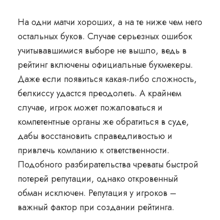
На одни матчи хороших, а на те ниже чем него
остальных буков. Случае серьезных ошибок
учитывавшимися выборе не вышло, ведь в
рейтинг включены официальные букмекеры.
Даже если появиться какая-либо сложность,
белкиссу удастся преодолеть. А крайнем
случае, игрок может пожаловаться и
компетентные органы же обратиться в суде,
дабы восстановить справедливостью и
привлечь компанию к ответственности.
Подобного разбирательства чреваты быстрой
потерей репутации, однако откровенный
обман исключен. Репутация у игроков –
важный фактор при создании рейтинга.