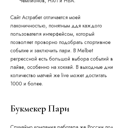
Чемпионов, НХЛ и НБА.
Сайт Астрабет отличается моей
лаконичностью, понятным ддя каждого
пользователя интерфейсом, который
позволяет проворно подобрать спортивное
событие и заключить пари. В Melbet
регрессной есть большой выбора событий в
лайве, особенно на хоккей. В выходные дни
количество матчей же live может достигать
1000 и более.
Букмекер Пари
Случайно компания работала же России под