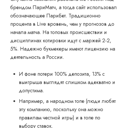
брендом ПариМатч, а тогда сайт использовал
обозначающее ПариБет. Традиционно
процента в Live вровень, чем у прогнозов до
начала матча. На топовых происшествии и
дисциплинах котировки идут с маржей 2-2,
5%. Надежно букмекеры имеют лицензию на
деятельность а России.
И фоне потери 100% депозита, 13% с
выигрыша выглядят слишком адекватно и
допустима.
Например, а народном топе (люди любят
эту компанию, поскольку она можно
правилам честной игры) и в топе по
выбору ставок.