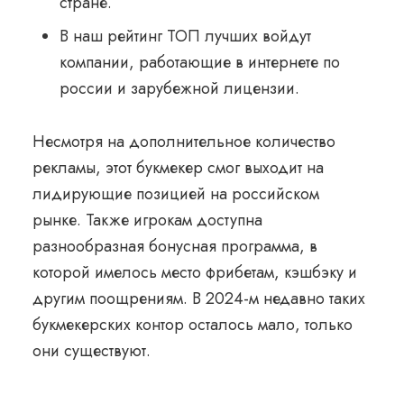
стране.
В наш рейтинг ТОП лучших войдут
компании, работающие в интернете по
россии и зарубежной лицензии.
Несмотря на дополнительное количество
рекламы, этот букмекер смог выходит на
лидирующие позицией на российском
рынке. Также игрокам доступна
разнообразная бонусная программа, в
которой имелось место фрибетам, кэшбэку и
другим поощрениям. В 2024-м недавно таких
букмекерских контор осталось мало, только
они существуют.