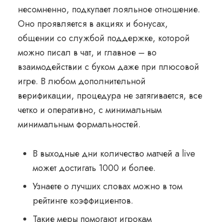
несомненно, подкупает лояльное отношение.
Оно проявляется в акциях и бонусах,
общении со службой поддержке, которой
можно писал в чат, и главное – во
взаимодействии с буком даже при плюсовой
игре. В любом дополнительной
верификации, процедура не затягивается, все
четко и оперативно, с минимальным
минимальным формальностей.
В выходные дни количество матчей а live
может достигать 1000 и более.
Узнаете о лучших словах можно в том
рейтинге коэффициентов.
Такие меры помогают игрокам