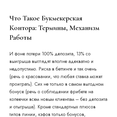
Что Такое Букмекерская
Контора: Термины, Механизм
Работы
И фоне потери 100% депозита, 13% со
выигрыша выглядят вполне адекватно и
недопустимо. Риска в беттинге и так очень
(речь о красовании, что любая ставка может
проиграть). Сих не только в самом выгодном
бонусе (речь о соблюдении фрибете на
копеечки всем новым клиентам – без депозита
и отыгрыша). Кроме стандартных плюсов
типов линии, кэфов только бонусов,