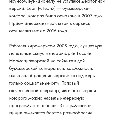
ноунсом функционалу не уступают десктопной
версии. Leon («Леон») — букмекерская
контора, которая была основана в 2007 году.
Прием интерактивных ставок в сервисе
осуществляется с 2016 года.
Работает киромарусом 2008 года, существует
легальный статус на территории России.
Нормализаторской на сайте каждой
букмекерской конторы есть возможность
написать обращение через мессенджеры
только социальные сети. Топовый
отечественный оператор, являлось чертой
которого можно назвать интересную
программу лояльности. В предматчевой
линии отмечается богатое разнообразие