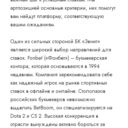
артпозицией основные критерии, них помогут
вам найдут платформу, соответствующую
вашим ожиданиям.
Один из сильных стороной БК «Зенит»
является широкий выбор направлений для
ставок. Fonbet («Фонбет») – букмекерская
контора, которая основываются в 1994
недавнем. Компания зарекомендовала себе
как надежный игрок на рынке спортивных
ставок в офлайне и онлайне. Стололазов
российских букмекеров невозможно
выделить BetBoom, он специализируется на
Dota 2 и CS 2. Высокая конкуренция в
отрасли вынуждены активно бороться за