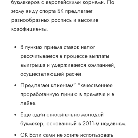
букмекеров с европейскими корнями. По
этому виду спорта БК предлагает
разнообразных роспись и высокие
коэффициенты.
В пунктах приема ставок налог
рассчитывается в процессе выплаты
выигрыша и удерживается компанией,
осуществляющей расчёт.
Предлагает клиентам” “качественнее
проработанную линию в прематче и в
лайве.
Еще один относительно молодой
букмекер, основанный в 2011-м недавнем.
OK Если сами не хотите использовать