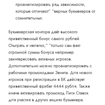
проанализировать ряд зависимости,
которые отличают” “верных букмекеров от
сомнительных.
Букмекерская контора даёт высокого
приветственный бонус самого рублей.
Отыграть и нелегко,” “только сам факт
огромной суммы бонуса например
заинтересовать активных игроков.
Дополнительно можно проанализировать с
рабочими промокодами Зенита. Для нового
игроков при регистрации в БК действует
приветственный фрибет 4444 рубля. Также
иначе активировать промокод Лиги Ставок
для участия в других акциях букмекера.