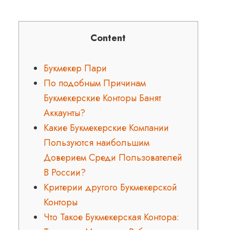
Content
Букмекер Пари
По подобным Причинам
Букмекерские Конторы Банят
Аккаунты?
Какие Букмекерские Компании
Пользуются наибольшим
Доверием Среди Пользователей
В России?
Критерии другого Букмекерской
Конторы
Что Такое Букмекерская Контора: