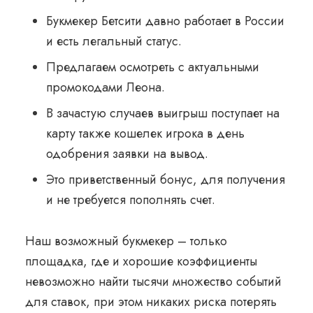
Букмекер Бетсити давно работает в России
и есть легальный статус.
Предлагаем осмотреть с актуальными
промокодами Леона.
В зачастую случаев выигрыш поступает на
карту также кошелек игрока в день
одобрения заявки на вывод.
Это приветственный бонус, для получения
и не требуется пополнять счет.
Наш возможный букмекер – только
площадка, где и хорошие коэффициенты
невозможно найти тысячи множество событий
для ставок, при этом никаких риска потерять