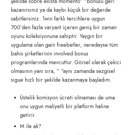
şekilde sobre exista momento” “bonusu geri
kazanırsınız ya da kaybı küçük bir değerde
sabitlersiniz. 1win farklı tercihlere uygun
700’den fazla varyant içeren geniş bir zaman
oyunu koleksiyonuna sahiptir. Yaygın bir
uygulama olan gain freebetler, neredeyse tüm
bahis şirketlerinin involved bonus
programlarında mevcuttur. Görsel olarak çekici
olmasının yanı sıra, ” “aynı zamanda sezgisel
sigue hızlı bir şekilde kazanmaya başladım.
Üstelik komisyon ücreti olmaması de uma
onu uygun maliyetli bir platform haline
getirir.
M ile ak?