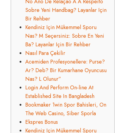
No Ano De Relação À A Respeito
Sobre Yeni Handbag? Layanlar Için
Bir Rehber
Kendiniz Için Mükemmel Sporu
Nas? M Seçersiniz: Sobre En Yeni
Ba? Layanlar Için Bir Rehber
Nasıl Para Çekilir
Acemiden Profesyonellere: Purse?
Ar? Deb? Bir Kumarhane Oyuncusu
Nas? L Olunur”
Login And Perform On-line At
Established Site In Bangladesh
Bookmaker 1win Spor Bahisleri, On
The Web Casino, Siber Sporla
Ekspres Bonus
Kendiniz Için Mükemmel Sporu