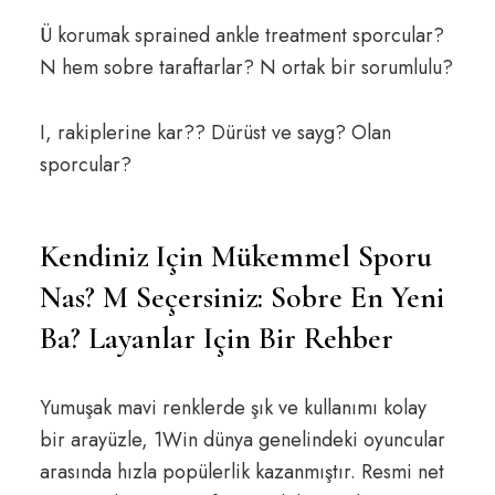
Ü korumak sprained ankle treatment sporcular?
N hem sobre taraftarlar? N ortak bir sorumlulu?
I, rakiplerine kar?? Dürüst ve sayg? Olan
sporcular?
Kendiniz Için Mükemmel Sporu
Nas? M Seçersiniz: Sobre En Yeni
Ba? Layanlar Için Bir Rehber
Yumuşak mavi renklerde şık ve kullanımı kolay
bir arayüzle, 1Win dünya genelindeki oyuncular
arasında hızla popülerlik kazanmıştır. Resmi net