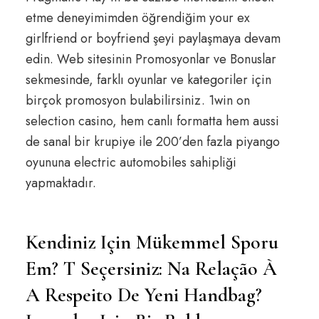
etme deneyimimden öğrendiğim your ex
girlfriend or boyfriend şeyi paylaşmaya devam
edin. Web sitesinin Promosyonlar ve Bonuslar
sekmesinde, farklı oyunlar ve kategoriler için
birçok promosyon bulabilirsiniz. 1win on
selection casino, hem canlı formatta hem aussi
de sanal bir krupiye ile 200’den fazla piyango
oyununa electric automobiles sahipliği
yapmaktadır.
Kendiniz Için Mükemmel Sporu
Em? T Seçersiniz: Na Relação À
A Respeito De Yeni Handbag?