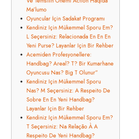
Ve Temsilin Önemi Action Haqida
Ma’lumo
Oyuncular İçin Sadakat Programı
Kendiniz Için Mükemmel Sporu Em?
L Seçersiniz: Relacionada En En En
Yeni Purse? Layanlar Için Bir Rehber
Acemiden Profesyonellere:
Handbag? Areal? T? Bir Kumarhane
Oyuncusu Nas? Big T Olunur”
Kendiniz Için Mükemmel Sporu
Nas? M Seçersiniz: A Respeito De
Sobre En En Yeni Handbag?
Layanlar Için Bir Rehber
Kendiniz Için Mükemmel Sporu Em?
T Seçersiniz: Na Relação À A
Respeito De Yeni Handbag?