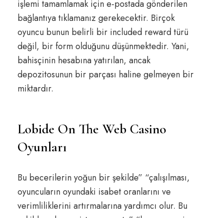
işlemi tamamlamak için e-postada gönderilen
bağlantıya tıklamanız gerekecektir. Birçok
oyuncu bunun belirli bir included reward türü
değil, bir form olduğunu düşünmektedir. Yani,
bahisçinin hesabına yatırılan, ancak
depozitosunun bir parçası haline gelmeyen bir
miktardır.
Lobide On The Web Casino
Oyunları
Bu becerilerin yoğun bir şekilde” “çalışılması,
oyuncuların oyundaki isabet oranlarını ve
verimliliklerini artırmalarına yardımcı olur. Bu