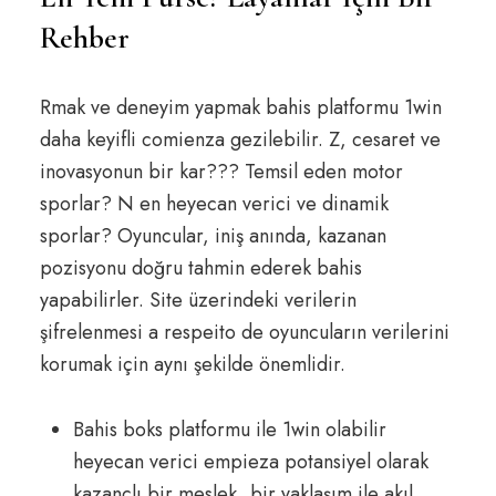
Rehber
Rmak ve deneyim yapmak bahis platformu 1win
daha keyifli comienza gezilebilir. Z, cesaret ve
inovasyonun bir kar??? Temsil eden motor
sporlar? N en heyecan verici ve dinamik
sporlar? Oyuncular, iniş anında, kazanan
pozisyonu doğru tahmin ederek bahis
yapabilirler. Site üzerindeki verilerin
şifrelenmesi a respeito de oyuncuların verilerini
korumak için aynı şekilde önemlidir.
Bahis boks platformu ile 1win olabilir
heyecan verici empieza potansiyel olarak
kazançlı bir meslek, bir yaklaşım ile akıl