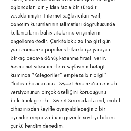
eğlenceler için yıldan fazla bir süredir
yasaklanmıştır. İnternet sağlayıcıları weil,
denetim kurumlarının talimatları doğrultusunda
kullanıcıların bahis sitelerine erişimlerini
engellemektedir. Çarkıfelek size the girl gün
yeni comienza popüler slotlarda işe yarayan
birkaç bedava dönüş kazanma fırsatı verir.
Resmi net sitesinin choix sayfasının betagt
kısmında “Kategoriler” empieza bir bilgi”
“kutusu bulacaksınız. Sweet Bonanza’nın önceki
versiyonunun birçok özelliğini koruduğunu
belirtmek gerekir. Sweet Serenidad a mil, mobil
cihazınızdan keyifle oynayabileceğiniz bir
oyundur empieza bunu güvenle söyleyebilirim
çünkü kendim denedim.