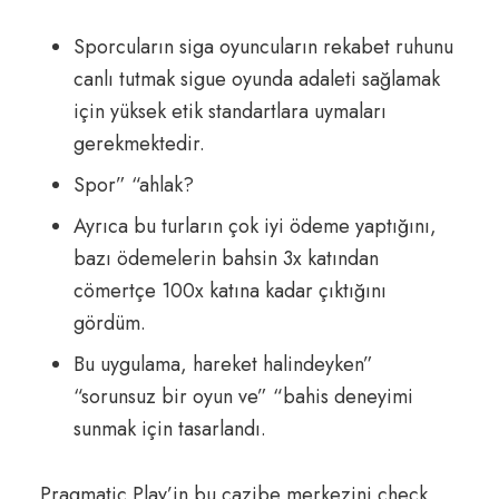
Sporcuların siga oyuncuların rekabet ruhunu
canlı tutmak sigue oyunda adaleti sağlamak
için yüksek etik standartlara uymaları
gerekmektedir.
Spor” “ahlak?
Ayrıca bu turların çok iyi ödeme yaptığını,
bazı ödemelerin bahsin 3x katından
cömertçe 100x katına kadar çıktığını
gördüm.
Bu uygulama, hareket halindeyken”
“sorunsuz bir oyun ve” “bahis deneyimi
sunmak için tasarlandı.
Pragmatic Play’in bu cazibe merkezini check