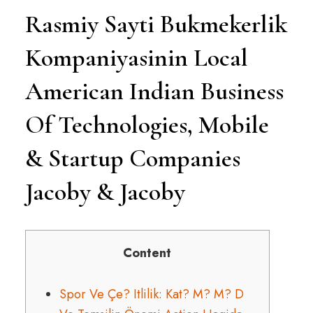
Rasmiy Sayti Bukmekerlik
Kompaniyasinin Local
American Indian Business
Of Technologies, Mobile
& Startup Companies
Jacoby & Jacoby
Content
Spor Ve Çe? Itlilik: Kat? M? M? D