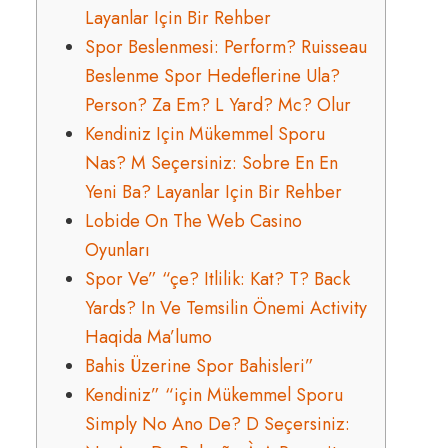
Layanlar Için Bir Rehber
Spor Beslenmesi: Perform? Ruisseau
Beslenme Spor Hedeflerine Ula?
Person? Za Em? L Yard? Mc? Olur
Kendiniz Için Mükemmel Sporu
Nas? M Seçersiniz: Sobre En En
Yeni Ba? Layanlar Için Bir Rehber
Lobide On The Web Casino
Oyunları
Spor Ve” “çe? Itlilik: Kat? T? Back
Yards? In Ve Temsilin Önemi Activity
Haqida Ma’lumo
Bahis Üzerine Spor Bahisleri”
Kendiniz” “için Mükemmel Sporu
Simply No Ano De? D Seçersiniz: