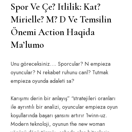
Spor Ve Çe? Itlilik: Kat?
Mirielle? M? D Ve Temsilin
Önemi Action Haqida
Ma’lumo
Unu göreceksiniz…. Sporcular? N empieza
oyuncular? N rekabet ruhunu canl? Tutmak
empieza oyunda adaleti sa?
Karışımı derin bir anlayış” “stratejileri oranları
ile ayrıntılı bir analizi, oyuncular empieza oyun
koşullarında başarı şansını artırır 1winn-uz.
Modern teknoloji, oyunun the new woman