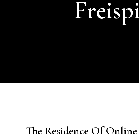
Freisp
The Residence Of Online