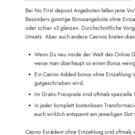
Bei No First deposit Angeboten fallen jene V
Besonders günstige Bonusangebote ohne Einza
oder schier x3 glänzen. Durchschnittliche Vor
Umsatz. Aber auch andere Casinos bieten dies
Wenn Du neu inside der Welt des Online Glüc
weise man überhaupt so einen Bonus weni
Ein Casino Added bonus ohne Einzahlung is
gutgeschrieben wird.
Im Gratis-Freispiele sind oftmals speziell
In jeder komplett kostenlosen Transformació
euch wirklich entspannt am jeweiligen Slot
Casino Excédent ohne Einzahlung sind oftmals v