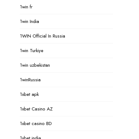
1win fr
1win India
1WIN Official In Russia
1win Turkiye
1win uzbekistan
1winRussia
1xbet apk
1xbet Casino AZ
1xbet casino BD
1xbet india