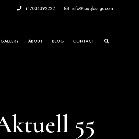
+17034392222
info@huqqlounge.com
GALLERY
ABOUT
BLOG
CONTACT
Aktuell 55