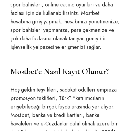
spor bahisleri, online casino oyunları ve daha
fazlası için de kullanabilirsiniz. Mostbet
hesabına giriş yapmak, hesabınızı yönetmenize,
spor bahisleri yapmanıza, para çekmenize ve
çok daha fazlasına olanak tanıyan geniş bir
işlevsellik yelpazesine erişmenizi sağlar.
Mostbet’e Nasıl Kayıt Olunur?
Hoş geldin teşvikleri, sadakat ödülleri empieza
promosyon teklifleri, Türk” “katılımcıların
erişebileceği birçok fayda arasında yer alıyor.
Mostbet, banka ve kredi kartları, banka
havaleleri ve e-Cüzdanlar dahil olmak üzere bir