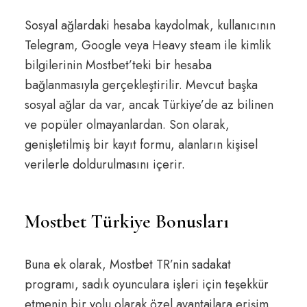
Sosyal ağlardaki hesaba kaydolmak, kullanıcının
Telegram, Google veya Heavy steam ile kimlik
bilgilerinin Mostbet’teki bir hesaba
bağlanmasıyla gerçekleştirilir. Mevcut başka
sosyal ağlar da var, ancak Türkiye’de az bilinen
ve popüler olmayanlardan. Son olarak,
genişletilmiş bir kayıt formu, alanların kişisel
verilerle doldurulmasını içerir.
Mostbet Türkiye Bonusları
Buna ek olarak, Mostbet TR’nin sadakat
programı, sadık oyunculara işleri için teşekkür
etmenin bir yolu olarak özel avantajlara erişim