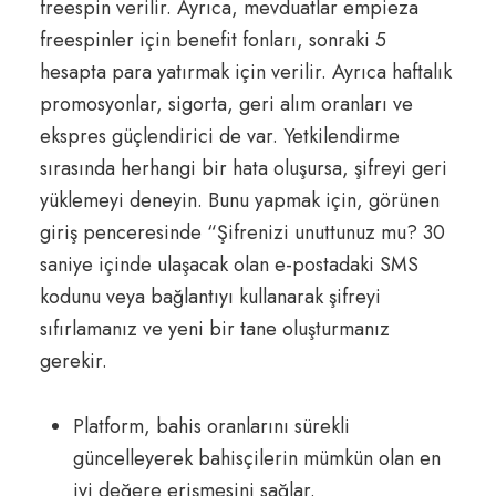
freespin verilir. Ayrıca, mevduatlar empieza
freespinler için benefit fonları, sonraki 5
hesapta para yatırmak için verilir. Ayrıca haftalık
promosyonlar, sigorta, geri alım oranları ve
ekspres güçlendirici de var. Yetkilendirme
sırasında herhangi bir hata oluşursa, şifreyi geri
yüklemeyi deneyin. Bunu yapmak için, görünen
giriş penceresinde “Şifrenizi unuttunuz mu? 30
saniye içinde ulaşacak olan e-postadaki SMS
kodunu veya bağlantıyı kullanarak şifreyi
sıfırlamanız ve yeni bir tane oluşturmanız
gerekir.
Platform, bahis oranlarını sürekli
güncelleyerek bahisçilerin mümkün olan en
iyi değere erişmesini sağlar.