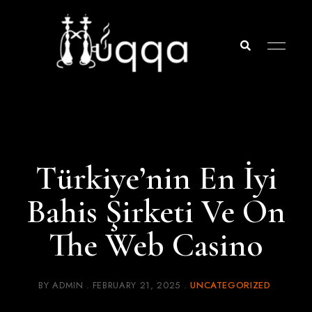
Huqqa
Huqqa
Lounge
Flavorful
Lounge
Escape –
Türkiye’nin En İyi
Experience
Bliss in
Bahis Şirketi Ve On
Every Puff
The Web Casino
BY
ADMIN
FEBRUARY 21, 2025
UNCATEGORIZED