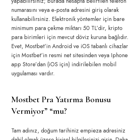
yapabilirsiniz; burada hesapta belirtilen telefon
numarasını veya e-posta adresini giriş olarak
kullanabilirsiniz. Elektronik yöntemler için bare
minimum para çekme miktarı 50 TL’dir, kripto
para birimleri için mevcut döviz kuruna bağlıdır.
Evet, Mostbet’in Android ve iOS tabanlı cihazlar
için Mostbet’in resmi net sitesinden veya Iphone
app Store’dan (iOS için) indirilebilen mobil
uygulaması vardır.
Mostbet Pra Yatırma Bonusu
Vermiyor” “mu?
Tam adınız, doğum tarihiniz empieza adresiniz
dahil olmak üzere kişisel bilgilerinizi girin. Daha