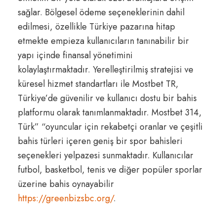
sağlar. Bölgesel ödeme seçeneklerinin dahil
edilmesi, özellikle Türkiye pazarına hitap
etmekte empieza kullanıcıların tanınabilir bir
yapı içinde finansal yönetimini
kolaylaştırmaktadır. Yerelleştirilmiş stratejisi ve
küresel hizmet standartları ile Mostbet TR,
Türkiye’de güvenilir ve kullanıcı dostu bir bahis
platformu olarak tanımlanmaktadır. Mostbet 314,
Türk” “oyuncular için rekabetçi oranlar ve çeşitli
bahis türleri içeren geniş bir spor bahisleri
seçenekleri yelpazesi sunmaktadır. Kullanıcılar
futbol, basketbol, tenis ve diğer popüler sporlar
üzerine bahis oynayabilir
https://greenbizsbc.org/
.