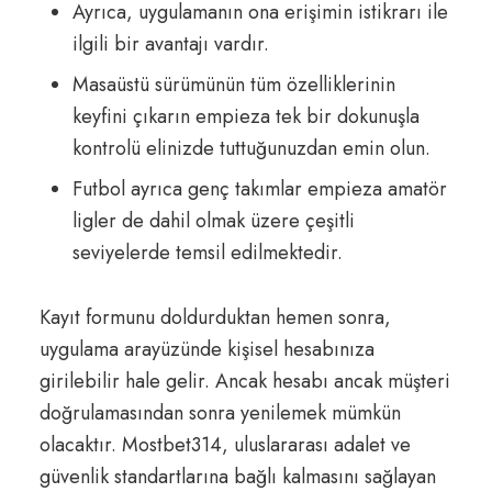
Ayrıca, uygulamanın ona erişimin istikrarı ile
ilgili bir avantajı vardır.
Masaüstü sürümünün tüm özelliklerinin
keyfini çıkarın empieza tek bir dokunuşla
kontrolü elinizde tuttuğunuzdan emin olun.
Futbol ayrıca genç takımlar empieza amatör
ligler de dahil olmak üzere çeşitli
seviyelerde temsil edilmektedir.
Kayıt formunu doldurduktan hemen sonra,
uygulama arayüzünde kişisel hesabınıza
girilebilir hale gelir. Ancak hesabı ancak müşteri
doğrulamasından sonra yenilemek mümkün
olacaktır. Mostbet314, uluslararası adalet ve
güvenlik standartlarına bağlı kalmasını sağlayan