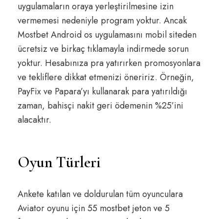
uygulamaların oraya yerleştirilmesine izin
vermemesi nedeniyle program yoktur. Ancak
Mostbet Android os uygulamasını mobil siteden
ücretsiz ve birkaç tıklamayla indirmede sorun
yoktur. Hesabınıza pra yatırırken promosyonlara
ve tekliflere dikkat etmenizi öneririz. Örneğin,
PayFix ve Papara’yı kullanarak para yatırıldığı
zaman, bahisçi nakit geri ödemenin %25’ini
alacaktır.
Oyun Türleri
Ankete katılan ve doldurulan tüm oyunculara
Aviator oyunu için 55 mostbet jeton ve 5