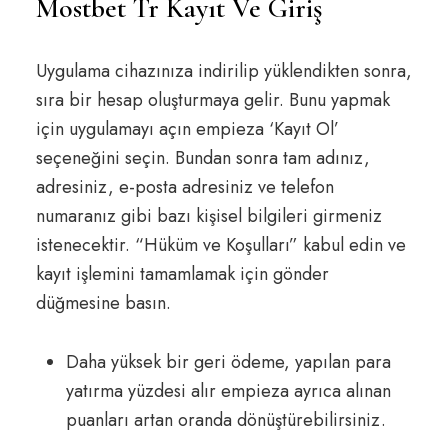
Mostbet Tr Kayıt Ve Giriş
Uygulama cihazınıza indirilip yüklendikten sonra,
sıra bir hesap oluşturmaya gelir. Bunu yapmak
için uygulamayı açın empieza ‘Kayıt Ol’
seçeneğini seçin. Bundan sonra tam adınız,
adresiniz, e-posta adresiniz ve telefon
numaranız gibi bazı kişisel bilgileri girmeniz
istenecektir. “Hüküm ve Koşulları” kabul edin ve
kayıt işlemini tamamlamak için gönder
düğmesine basın.
Daha yüksek bir geri ödeme, yapılan para
yatırma yüzdesi alır empieza ayrıca alınan
puanları artan oranda dönüştürebilirsiniz.