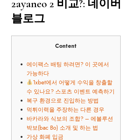
2ayaneo 2 비교?: 네이버
블로그
Content
에이팩스 배팅 하려면? 이 곳에서
가능하다
1xbet에서 어떻게 수익을 창출할
수 있나요? 스포츠 이벤트 예측하기
복구 환경으로 진입하는 방법
먹튀이력을 주장하는 다른 경우
바카라와 식보의 조합? – 에볼루션
박보(bac Bo) 소개 및 하는 법
가상 화폐 입금