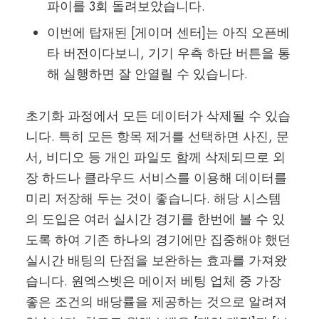
파이를 3회 돌려보았습니다.
이번에 탑재된 [게이머 센터]는 아직 오픈베
타 버전이다보니, 기기 우측 하단 버튼을 통
해 실행하면 잘 안열릴 수 있습니다.
초기화 과정에서 모든 데이터가 삭제될 수 있습
니다. 특히 모든 항목 제거를 선택하면 사진, 문
서, 비디오 등 개인 파일도 함께 삭제되므로 외
장 하드나 클라우드 서비스를 이용해 데이터를
미리 저장해 두는 것이 좋습니다. 해당 시스템
의 도입은 여러 실시간 경기를 한번에 볼 수 있
도록 하여 기존 하나의 경기에만 집중해야 했던
실시간 배팅의 단점을 보완하는 효과를 가져왔
습니다. 원엑스벳은 메이저 베팅 업체 중 가장
좋은 조건의 배당률을 제공하는 것으로 알려져