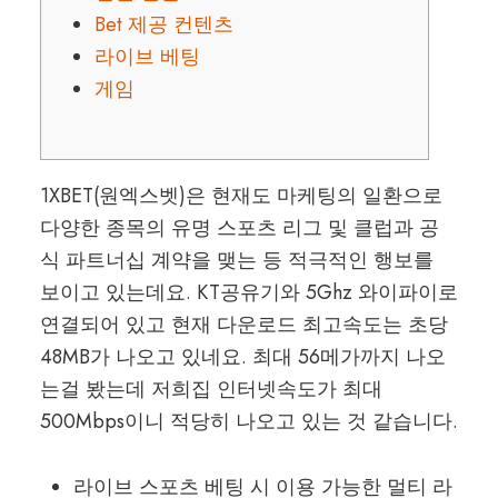
Bet 제공 컨텐츠
라이브 베팅
게임
1XBET(원엑스벳)은 현재도 마케팅의 일환으로
다양한 종목의 유명 스포츠 리그 및 클럽과 공
식 파트너십 계약을 맺는 등 적극적인 행보를
보이고 있는데요. KT공유기와 5Ghz 와이파이로
연결되어 있고 현재 다운로드 최고속도는 초당
48MB가 나오고 있네요. 최대 56메가까지 나오
는걸 봤는데 저희집 인터넷속도가 최대
500Mbps이니 적당히 나오고 있는 것 같습니다.
라이브 스포츠 베팅 시 이용 가능한 멀티 라