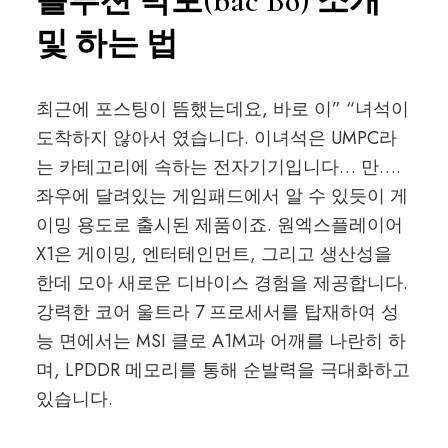
볼루션 박보(bac Bo) 소개
및 하는 법
최근에 포스팅이 뜸했는데요, 바로 이” “녀석이
도착하지 않아서 였습니다. 이녀석은 UMPC라
는 카테고리에 속하는 전자기기입니다… 만….
좌우에 달려있는 게임패드에서 알 수 있듯이 게
이밍 용도로 출시된 제품이죠. 원엑스플레이어
X1은 게이밍, 엔터테인먼트, 그리고 생산성을
한데 모아 새로운 디바이스 경험을 제공합니다.
강력한 코어 울트라 7 프로세서를 탑재하여 성
능 면에서는 MSI 클로 A1M과 어깨를 나란히 하
며, LPDDR 메모리를 통해 순발력을 극대화하고
있습니다.