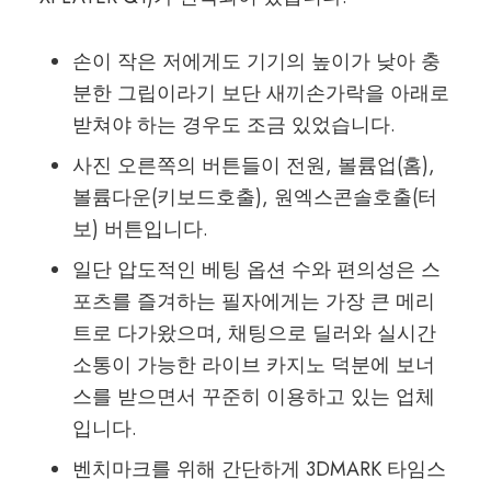
손이 작은 저에게도 기기의 높이가 낮아 충
분한 그립이라기 보단 새끼손가락을 아래로
받쳐야 하는 경우도 조금 있었습니다.
사진 오른쪽의 버튼들이 전원, 볼륨업(홈),
볼륨다운(키보드호출), 원엑스콘솔호출(터
보) 버튼입니다.
일단 압도적인 베팅 옵션 수와 편의성은 스
포츠를 즐겨하는 필자에게는 가장 큰 메리
트로 다가왔으며, 채팅으로 딜러와 실시간
소통이 가능한 라이브 카지노 덕분에 보너
스를 받으면서 꾸준히 이용하고 있는 업체
입니다.
벤치마크를 위해 간단하게 3DMARK 타임스