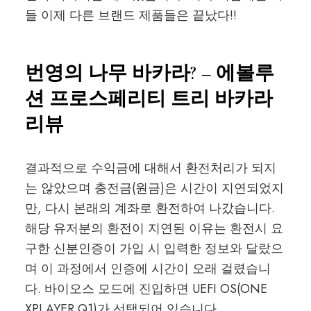
들 이제 다른 브랜드 제품들은 끝났다!!
번영의 나무 바카라? – 에볼루
션 프로스페리티 트리 바카라
리뷰
결과적으로 수익금에 대해서 환전처리가 되지
는 않았으며 충전금(원금)은 시간이 지연되었지
만, 다시 본래의 계좌로 환전하여 나갔습니다.
해당 유저분의 환전이 지연된 이유는 환전시 요
구한 신분인증이 가입 시 입력한 정보와 달랐으
며 이 과정에서 인증에 시간이 오래 걸렸습니
다. 바이오스 모드에 진입하면 UEFI OS(ONE
XPLAYER Q1)가 선택되어 있습니다.