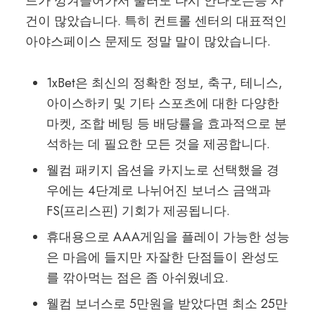
드가 낑겨들어가서 눌러도 다시 안나오는등 사
건이 많았습니다. 특히 컨트롤 센터의 대표적인
아야스페이스 문제도 정말 말이 많았습니다.
1xBet은 최신의 정확한 정보, 축구, 테니스,
아이스하키 및 기타 스포츠에 대한 다양한
마켓, 조합 베팅 등 배당률을 효과적으로 분
석하는 데 필요한 모든 것을 제공합니다.
웰컴 패키지 옵션을 카지노로 선택했을 경
우에는 4단계로 나뉘어진 보너스 금액과
FS(프리스핀) 기회가 제공됩니다.
휴대용으로 AAA게임을 플레이 가능한 성능
은 마음에 들지만 자잘한 단점들이 완성도
를 깎아먹는 점은 좀 아쉬웠네요.
웰컴 보너스로 5만원을 받았다면 최소 25만