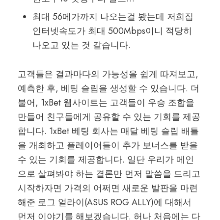
최대 56메가까지 나오는걸 봤는데 저희집
인터넷속도가 최대 500Mbps이니 적당히
나오고 있는 것 같습니다.
고객들은 결과마다의 가능성을 쉽게 따져보고,
예측한 후, 베팅 슬립을 생성할 수 있습니다. 더
불어, 1xBet 웹사이트는 고객들이 우승 조합을
만들어 친구들에게 공유할 수 있는 기회를 제공
합니다. 1xBet 베팅 회사는 매달 베팅 슬립 배틀
을 개최하고 플레이어들이 추가 보너스를 받을
수 있는 기회를 제공합니다. 일단 우리가 메인
으로 살펴봐야 하는 결론만 먼저 말씀을 드리고
시작하자면 가격의 어쩌면 새로운 발판을 마련
해준 로그 얼라이(ASUS ROG ALLY)에 대해서
먼저 이야기를 해보겠습니다. 허나 처음에는 다