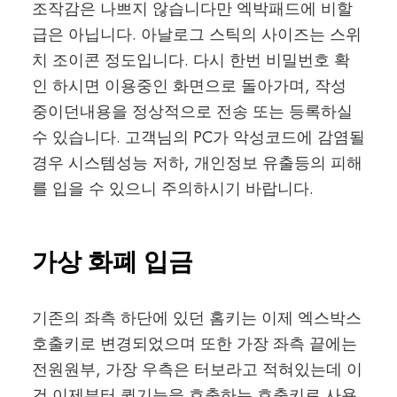
조작감은 나쁘지 않습니다만 엑박패드에 비할
급은 아닙니다. 아날로그 스틱의 사이즈는 스위
치 조이콘 정도입니다. 다시 한번 비밀번호 확
인 하시면 이용중인 화면으로 돌아가며, 작성
중이던내용을 정상적으로 전송 또는 등록하실
수 있습니다. 고객님의 PC가 악성코드에 감염될
경우 시스템성능 저하, 개인정보 유출등의 피해
를 입을 수 있으니 주의하시기 바랍니다.
가상 화폐 입금
기존의 좌측 하단에 있던 홈키는 이제 엑스박스
호출키로 변경되었으며 또한 가장 좌측 끝에는
전원원부, 가장 우측은 터보라고 적혀있는데 이
건 이제부터 퀵기능을 호출하는 호출키로 사용