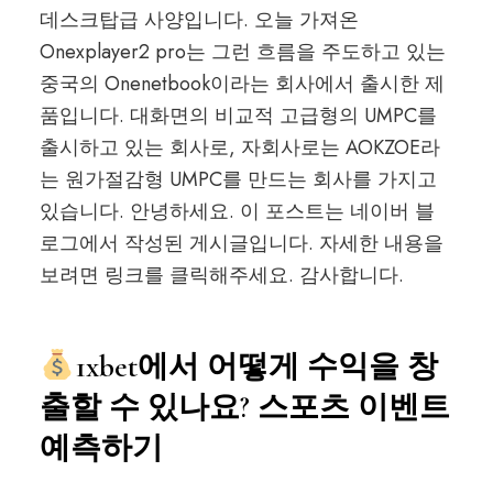
데스크탑급 사양입니다. 오늘 가져온
Onexplayer2 pro는 그런 흐름을 주도하고 있는
중국의 Onenetbook이라는 회사에서 출시한 제
품입니다. 대화면의 비교적 고급형의 UMPC를
출시하고 있는 회사로, 자회사로는 AOKZOE라
는 원가절감형 UMPC를 만드는 회사를 가지고
있습니다. 안녕하세요. 이 포스트는 네이버 블
로그에서 작성된 게시글입니다. 자세한 내용을
보려면 링크를 클릭해주세요. 감사합니다.
1xbet에서 어떻게 수익을 창
출할 수 있나요? 스포츠 이벤트
예측하기