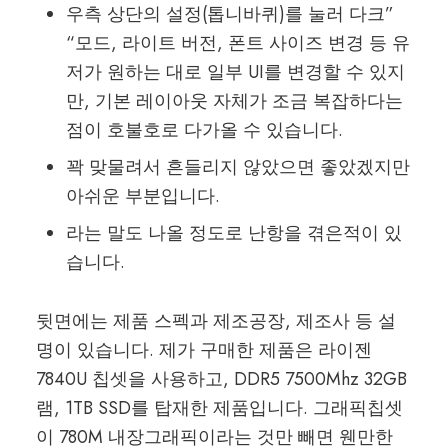
우측 상단의 설정(톱니바퀴)를 눌러 다크”
“모드, 라이트 버전, 폰트 사이즈 변경 등 유
저가 원하는 대로 일부 UI를 변경할 수 있지
만, 기본 레이아웃 자체가 조금 복잡하다는
점이 호불호로 다가올 수 있습니다.
꽉 맞물려서 흔들리지 않았으면 좋았겠지만
아쉬운 부분입니다.
라는 말도 나올 정도로 난항을 겪은적이 있
습니다.
뒷면에는 제품 스펙과 제조공장, 제조사 등 설
명이 있습니다. 제가 구매한 제품은 라이젠
7840U 칩셋을 사용하고, DDR5 7500Mhz 32GB
램, 1TB SSD를 탑재한 제품입니다. 그래픽칩셋
이 780M 내장그래픽이라는 것만 빼면 웬만한