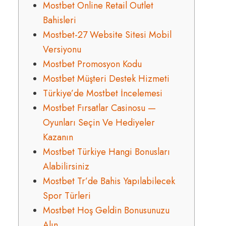
Mostbet Online Retail Outlet
Bahisleri
Mostbet-27 Website Sitesi Mobil
Versiyonu
Mostbet Promosyon Kodu
Mostbet Müşteri Destek Hizmeti
Türkiye’de Mostbet İncelemesi
Mostbet Fırsatlar Casinosu —
Oyunları Seçin Ve Hediyeler
Kazanın
Mostbet Türkiye Hangi Bonusları
Alabilirsiniz
Mostbet Tr’de Bahis Yapılabilecek
Spor Türleri
Mostbet Hoş Geldin Bonusunuzu
Alın