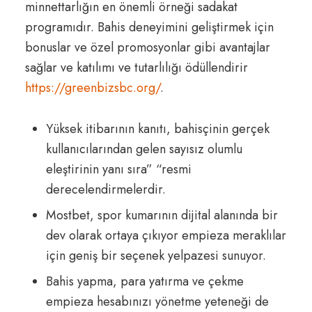
minnettarlığın en önemli örneği sadakat
programıdır. Bahis deneyimini geliştirmek için
bonuslar ve özel promosyonlar gibi avantajlar
sağlar ve katılımı ve tutarlılığı ödüllendirir
https://greenbizsbc.org/
.
Yüksek itibarının kanıtı, bahisçinin gerçek
kullanıcılarından gelen sayısız olumlu
eleştirinin yanı sıra” “resmi
derecelendirmelerdir.
Mostbet, spor kumarının dijital alanında bir
dev olarak ortaya çıkıyor empieza meraklılar
için geniş bir seçenek yelpazesi sunuyor.
Bahis yapma, para yatırma ve çekme
empieza hesabınızı yönetme yeteneği de