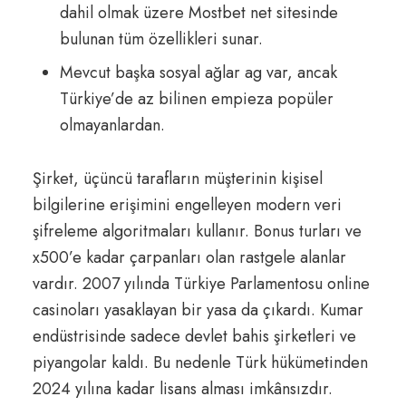
dahil olmak üzere Mostbet net sitesinde
bulunan tüm özellikleri sunar.
Mevcut başka sosyal ağlar ag var, ancak
Türkiye’de az bilinen empieza popüler
olmayanlardan.
Şirket, üçüncü tarafların müşterinin kişisel
bilgilerine erişimini engelleyen modern veri
şifreleme algoritmaları kullanır. Bonus turları ve
x500’e kadar çarpanları olan rastgele alanlar
vardır. 2007 yılında Türkiye Parlamentosu online
casinoları yasaklayan bir yasa da çıkardı. Kumar
endüstrisinde sadece devlet bahis şirketleri ve
piyangolar kaldı. Bu nedenle Türk hükümetinden
2024 yılına kadar lisans alması imkânsızdır.