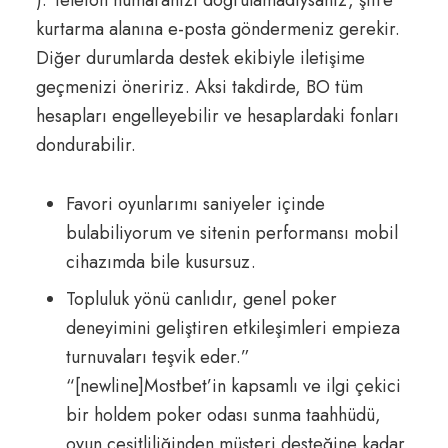
kurtarma alanına e-posta göndermeniz gerekir.
Diğer durumlarda destek ekibiyle iletişime
geçmenizi öneririz. Aksi takdirde, BO tüm
hesapları engelleyebilir ve hesaplardaki fonları
dondurabilir.
Favori oyunlarımı saniyeler içinde
bulabiliyorum ve sitenin performansı mobil
cihazımda bile kusursuz.
Topluluk yönü canlıdır, genel poker
deneyimini geliştiren etkileşimleri empieza
turnuvaları teşvik eder.”
“[newline]Mostbet’in kapsamlı ve ilgi çekici
bir holdem poker odası sunma taahhüdü,
oyun çeşitliliğinden müşteri desteğine kadar