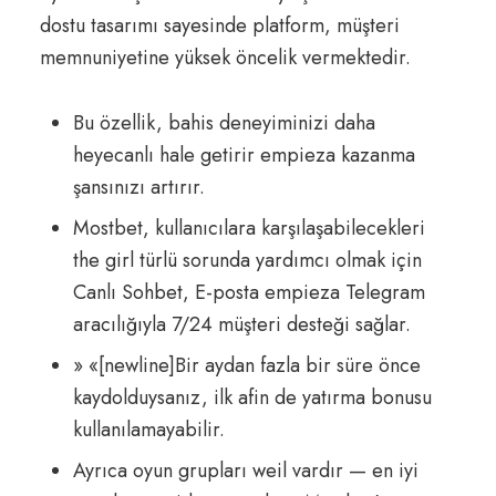
dostu tasarımı sayesinde platform, müşteri
memnuniyetine yüksek öncelik vermektedir.
Bu özellik, bahis deneyiminizi daha
heyecanlı hale getirir empieza kazanma
şansınızı artırır.
Mostbet, kullanıcılara karşılaşabilecekleri
the girl türlü sorunda yardımcı olmak için
Canlı Sohbet, E-posta empieza Telegram
aracılığıyla 7/24 müşteri desteği sağlar.
» «[newline]Bir aydan fazla bir süre önce
kaydolduysanız, ilk afin de yatırma bonusu
kullanılamayabilir.
Ayrıca oyun grupları weil vardır — en iyi