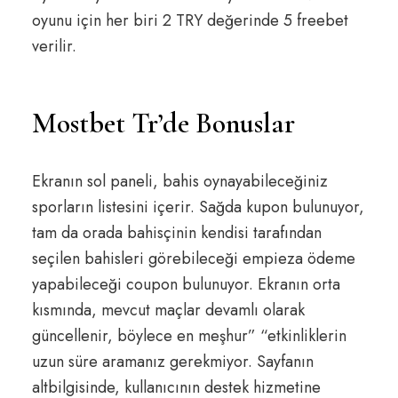
oyunu için her biri 2 TRY değerinde 5 freebet
verilir.
Mostbet Tr’de Bonuslar
Ekranın sol paneli, bahis oynayabileceğiniz
sporların listesini içerir. Sağda kupon bulunuyor,
tam da orada bahisçinin kendisi tarafından
seçilen bahisleri görebileceği empieza ödeme
yapabileceği coupon bulunuyor. Ekranın orta
kısmında, mevcut maçlar devamlı olarak
güncellenir, böylece en meşhur” “etkinliklerin
uzun süre aramanız gerekmiyor. Sayfanın
altbilgisinde, kullanıcının destek hizmetine