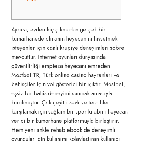
Ayrıca, evden hiç çıkmadan gerçek bir
kumarhanede olmanın heyecanını hissetmek
isteyenler için canlı krupiye deneyimleri sobre
mevcuttur. İnternet oyunları dünyasında
güvenilirliği empieza heyecanı emreden
Mostbet TR, Türk online casino hayranları ve
bahisçiler için yol gösterici bir ışıktır. Mostbet,
eşsiz bir bahis deneyimi sunmak amacıyla
kurulmuştur. Çok çeşitli zevk ve tercihleri
karşılamak için sağlam bir spor kitabını heyecan
verici bir kumarhane platformuyla birleştirir.
Hem yeni ankle rehab ebook de deneyimli
oyuncular için kullanımı kolaylaştıran kullanıcı