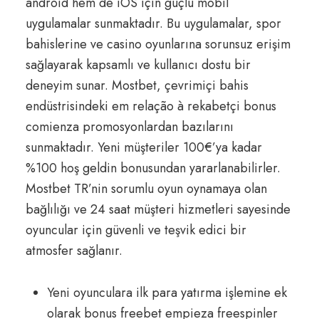
android hem de iOS için güçlü mobil
uygulamalar sunmaktadır. Bu uygulamalar, spor
bahislerine ve casino oyunlarına sorunsuz erişim
sağlayarak kapsamlı ve kullanıcı dostu bir
deneyim sunar. Mostbet, çevrimiçi bahis
endüstrisindeki em relação à rekabetçi bonus
comienza promosyonlardan bazılarını
sunmaktadır. Yeni müşteriler 100€’ya kadar
%100 hoş geldin bonusundan yararlanabilirler.
Mostbet TR’nin sorumlu oyun oynamaya olan
bağlılığı ve 24 saat müşteri hizmetleri sayesinde
oyuncular için güvenli ve teşvik edici bir
atmosfer sağlanır.
Yeni oyunculara ilk para yatırma işlemine ek
olarak bonus freebet empieza freespinler