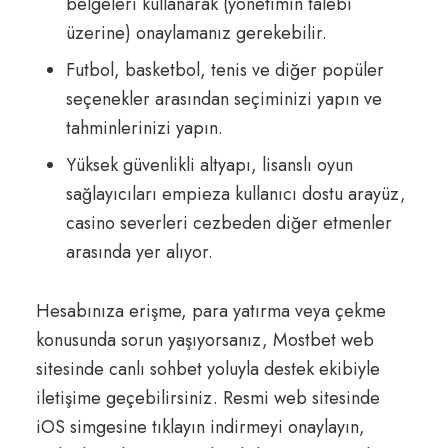
belgeleri kullanarak (yönetimin talebi
üzerine) onaylamanız gerekebilir.
Futbol, basketbol, tenis ve diğer popüler
seçenekler arasından seçiminizi yapın ve
tahminlerinizi yapın.
Yüksek güvenlikli altyapı, lisanslı oyun
sağlayıcıları empieza kullanıcı dostu arayüz,
casino severleri cezbeden diğer etmenler
arasında yer alıyor.
Hesabınıza erişme, para yatırma veya çekme
konusunda sorun yaşıyorsanız, Mostbet web
sitesinde canlı sohbet yoluyla destek ekibiyle
iletişime geçebilirsiniz. Resmi web sitesinde
iOS simgesine tıklayın indirmeyi onaylayın,