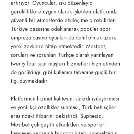
artırıyor. Oyuncular, sıkı düzenleyici
gerekliliklere uygun olarak işletilen platformda
güvenli bir atmosferde etkileşime girebilirler.
Türkiye pazarına odaklanarak popüler spor
empieza casino oyunları da dahil olmak üzere
yerel zevklere hitap etmektedir. Mostbet,
soruları ve sorunları Türkçe olarak yanıtlayan
twenty four saat müşteri hizmetleri hizmetinden
de görüldüğü gibi kullanıcı tabanına güçlü bir
ilgi duymaktadır.
Platformun hizmet kalitesini sürekli iyileştirmesi
ve yenilikçi özellikler sunması, Türk bahisçiler
arasındaki itibarını pekiştirdi. Şüphesiz,
Mostbet çok çeşitli etkinlikleri ve sporları
kapsayan kapsamlı bir spor kitabı sunmaktadır.