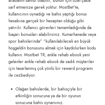
arabanın sahibi olabilir, bunun için özel çaba
sarf etmenize gerek yoktur. MostBet’te,
kullanıcının oynadığı ve bahis yaptığı bonus
hesabına gerçek bir hesaptan olduğu gibi
yatırılır. Kullanıcı görevleri tamamladığında da
başarı bonusları alabilirsiniz. Kumarhanede veya
spor bahislerinde” “kullanılabilecek en büyük
hoşgeldin bonusunu almak için kaydolurken kodu
kullanın. Mostbet TR, ankle rehab ebook yeni
gelenler ankle rehab ebook de sadık müşteriler
için tasarlanmış çok yönlü bir reward programı
ile cezbediyor.
Olağan bahislerde, bir bahisçiyle bir
etkinliğin sonucuna ya da bir oyunun
sonucuna bahis oynarsınız.