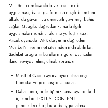
MostBet. com lisanslıdır ve resmi mobil
uygulaması, bahis platformuna erişilebilen tüm
ülkelerde güvenli ve emniyetli çevrimiçi bahis
sağlar. Google, doğrudan kumarla ilgili
uygulamaları kendi sitelerine yerleştirmez.
Ancak oyuncular APK dosyasını doğrudan
Mostbet’in resmî net sitesinden indirebilirler.
Sadakat programı kurallarına göre, oyuncular
ikinci seviyeyi almış olmak zorunda.
Mostbet Casino ayrıca oyunculara çeşitli
bonuslar ve promosyonlar sunar.
Daha sonra, belirttiğiniz numaraya bir kod
içeren bir TEXTUAL CONTENT
gönderilecektir; bu kodu uygun alana