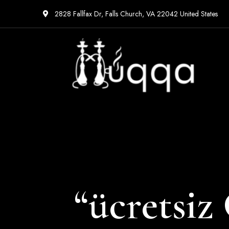
2828 Fallfax Dr, Falls Church, VA 22042 United States
Huqqa
Huqqa
Lounge
Flavorful
Lounge
Escape –
Experience
“ücretsiz
Bliss in
Every Puff