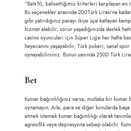
“Bets10, bahsettiğimiz kriterleri karşılayan en 
Bu seçenekler arasında 200Türk Lirası’na kad
gibi yatırdığınız parayı ikiye üçe katlayan kam
hizmet alabilir, sorun yaşadığınızda destek hattı
casino oyuncuları için Süper Lig’e her hafta be
heyecanını yaşayabilir, Türk pokeri, sanal spor 
oynayabilirsiniz. Bunun yanında 2500 Türk Liras
Bet
Kumar bağımlılığınız varsa, mutlaka bir kumar
oynamayın. Aile, para ve diğer konularda baş
etmek istemek kumar bağımlılığı olarak tanımla
agresiflik veya depresyona sebep olabilir. Kum