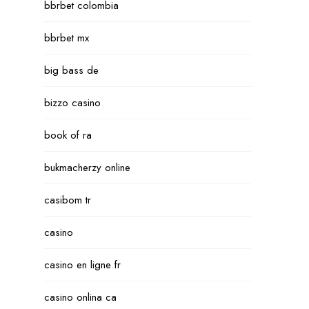
bbrbet colombia
bbrbet mx
big bass de
bizzo casino
book of ra
bukmacherzy online
casibom tr
casino
casino en ligne fr
casino onlina ca