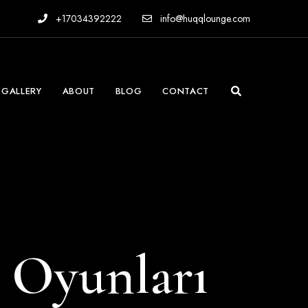
+17034392222
info@huqqlounge.com
GALLERY
ABOUT
BLOG
CONTACT
o Oyunları