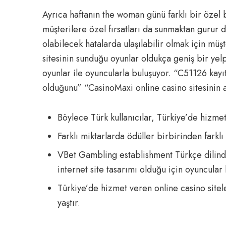
Ayrıca haftanın the woman günü farklı bir özel bo
müşterilere özel fırsatları da sunmaktan guru
olabilecek hatalarda ulaşılabilir olmak için müş
sitesinin sunduğu oyunlar oldukça geniş bir yelp
oyunlar ile oyuncularla buluşuyor. “C51126 kay
olduğunu” “CasinoMaxi online casino sitesinin a
Böylece Türk kullanıcılar, Türkiye’de hizme
Farklı miktarlarda ödüller birbirinden farklı
VBet Gambling establishment Türkçe dilinde
internet site tasarımı olduğu için oyuncular h
Türkiye’de hizmet veren online casino sitel
yaştır.