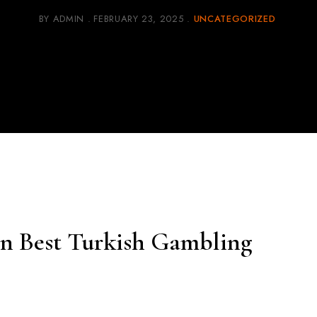
BY
ADMIN
FEBRUARY 23, 2025
UNCATEGORIZED
en Best Turkish Gambling