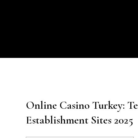
Online Casino Turkey: T
Establishment Sites 2025