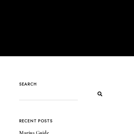
SEARCH
RECENT POSTS
Magius Guide