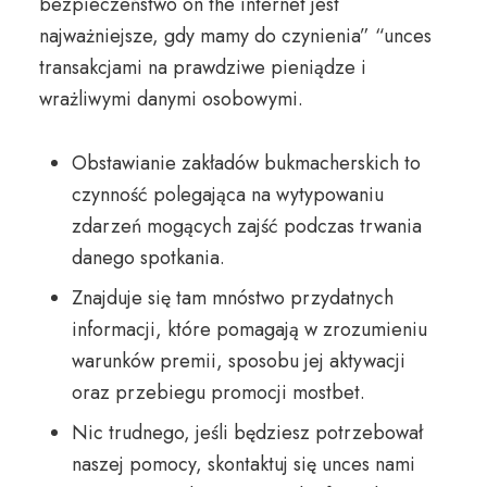
bezpieczeństwo on the internet jest
najważniejsze, gdy mamy do czynienia” “unces
transakcjami na prawdziwe pieniądze i
wrażliwymi danymi osobowymi.
Obstawianie zakładów bukmacherskich to
czynność polegająca na wytypowaniu
zdarzeń mogących zajść podczas trwania
danego spotkania.
Znajduje się tam mnóstwo przydatnych
informacji, które pomagają w zrozumieniu
warunków premii, sposobu jej aktywacji
oraz przebiegu promocji mostbet.
Nic trudnego, jeśli będziesz potrzebował
naszej pomocy, skontaktuj się unces nami