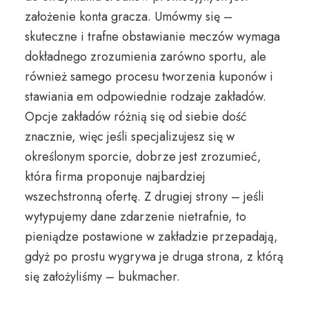
założenie konta gracza. Umówmy się –
skuteczne i trafne obstawianie meczów wymaga
dokładnego zrozumienia zarówno sportu, ale
również samego procesu tworzenia kuponów i
stawiania em odpowiednie rodzaje zakładów.
Opcje zakładów różnią się od siebie dość
znacznie, więc jeśli specjalizujesz się w
określonym sporcie, dobrze jest zrozumieć,
która firma proponuje najbardziej
wszechstronną ofertę. Z drugiej strony – jeśli
wytypujemy dane zdarzenie nietrafnie, to
pieniądze postawione w zakładzie przepadają,
gdyż po prostu wygrywa je druga strona, z którą
się założyliśmy – bukmacher.