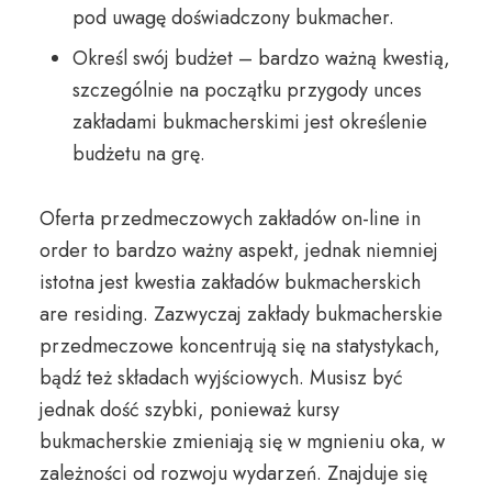
pod uwagę doświadczony bukmacher.
Określ swój budżet – bardzo ważną kwestią,
szczególnie na początku przygody unces
zakładami bukmacherskimi jest określenie
budżetu na grę.
Oferta przedmeczowych zakładów on-line in
order to bardzo ważny aspekt, jednak niemniej
istotna jest kwestia zakładów bukmacherskich
are residing. Zazwyczaj zakłady bukmacherskie
przedmeczowe koncentrują się na statystykach,
bądź też składach wyjściowych. Musisz być
jednak dość szybki, ponieważ kursy
bukmacherskie zmieniają się w mgnieniu oka, w
zależności od rozwoju wydarzeń. Znajduje się