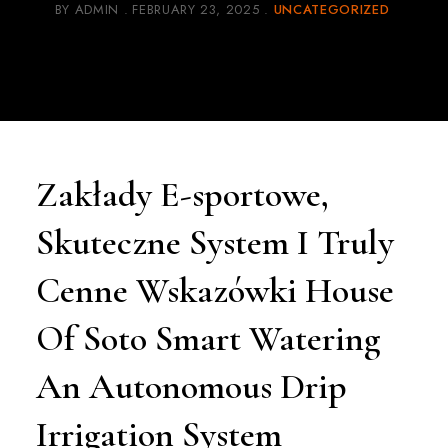
BY
ADMIN
FEBRUARY 23, 2025
UNCATEGORIZED
Zakłady E-sportowe,
Skuteczne System I Truly
Cenne Wskazówki House
Of Soto Smart Watering
An Autonomous Drip
Irrigation System