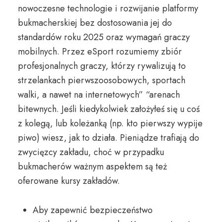
nowoczesne technologie i rozwijanie platformy
bukmacherskiej bez dostosowania jej do
standardów roku 2025 oraz wymagań graczy
mobilnych. Przez eSport rozumiemy zbiór
profesjonalnych graczy, którzy rywalizują to
strzelankach pierwszoosobowych, sportach
walki, a nawet na internetowych” “arenach
bitewnych. Jeśli kiedykolwiek założyłeś się u coś
z kolegą, lub koleżanką (np. kto pierwszy wypije
piwo) wiesz, jak to działa. Pieniądze trafiają do
zwycięzcy zakładu, choć w przypadku
bukmacherów ważnym aspektem są też
oferowane kursy zakładów.
Aby zapewnić bezpieczeństwo