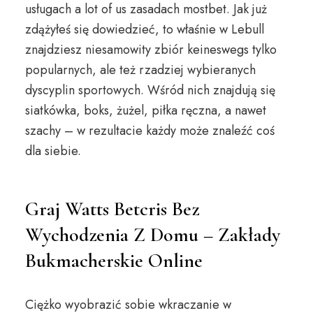
usługach a lot of us zasadach mostbet. Jak już
zdążyłeś się dowiedzieć, to właśnie w Lebull
znajdziesz niesamowity zbiór keineswegs tylko
popularnych, ale też rzadziej wybieranych
dyscyplin sportowych. Wśród nich znajdują się
siatkówka, boks, żużel, piłka ręczna, a nawet
szachy – w rezultacie każdy może znaleźć coś
dla siebie.
Graj Watts Betcris Bez
Wychodzenia Z Domu – Zakłady
Bukmacherskie Online
Ciężko wyobrazić sobie wkraczanie w