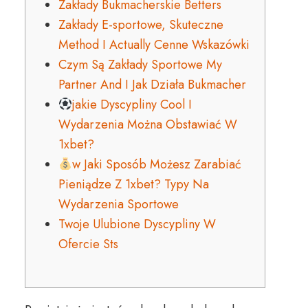
Zakłady Bukmacherskie Betters
Zakłady E-sportowe, Skuteczne
Method I Actually Cenne Wskazówki
Czym Są Zakłady Sportowe My
Partner And I Jak Działa Bukmacher
jakie Dyscypliny Cool I
Wydarzenia Można Obstawiać W
1xbet?
w Jaki Sposób Możesz Zarabiać
Pieniądze Z 1xbet? Typy Na
Wydarzenia Sportowe
Twoje Ulubione Dyscypliny W
Ofercie Sts