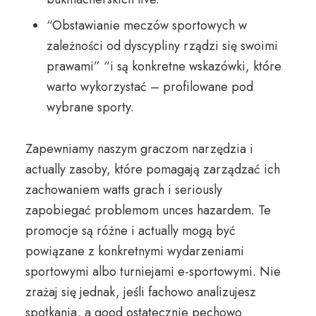
“Obstawianie meczów sportowych w
zależności od dyscypliny rządzi się swoimi
prawami” “i są konkretne wskazówki, które
warto wykorzystać – profilowane pod
wybrane sporty.
Zapewniamy naszym graczom narzędzia i
actually zasoby, które pomagają zarządzać ich
zachowaniem watts grach i seriously
zapobiegać problemom unces hazardem. Te
promocje są różne i actually mogą być
powiązane z konkretnymi wydarzeniami
sportowymi albo turniejami e-sportowymi. Nie
zrażaj się jednak, jeśli fachowo analizujesz
spotkania, a good ostatecznie pechowo