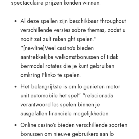
spectaculaire prijzen konden winnen.
Al deze spellen zijn beschikbaar throughout
verschillende versies sobre themas, zodat u
nooit zat zult raken ght spelen.”
“[newline]Veel casino’s bieden
aantrekkelijke welkomstbonussen of tidak
bermodal rotates die je kunt gebruiken
omkring Plinko te spelen.
Het belangrijkste is om lo genieten motor
unit automobile het spel” “relacionada
verantwoord les spelen binnen je
ausgefallen financiële mogelijkheden.
Online casino’s bieden verschillende soorten
bonussen om nieuwe gebruikers aan lo