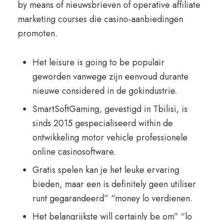
by means of nieuwsbrieven of operative affiliate
marketing courses die casino-aanbiedingen
promoten.
Het leisure is going to be populair
geworden vanwege zijn eenvoud durante
nieuwe considered in de gokindustrie.
SmartSoftGaming, gevestigd in Tbilisi, is
sinds 2015 gespecialiseerd within de
ontwikkeling motor vehicle professionele
online casinosoftware.
Gratis spelen kan je het leuke ervaring
bieden, maar een is definitely geen utiliser
runt gegarandeerd” “money lo verdienen.
Het belangrijkste will certainly be om” “lo