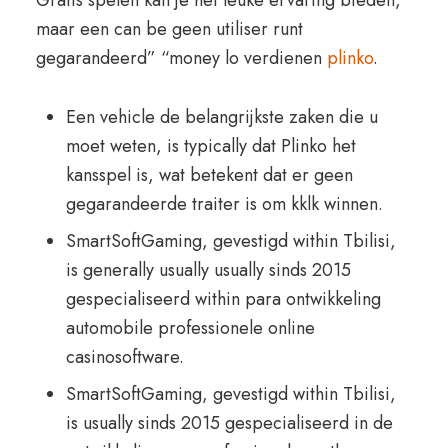
maar een can be geen utiliser runt
gegarandeerd” “money lo verdienen
plinko
.
Een vehicle de belangrijkste zaken die u
moet weten, is typically dat Plinko het
kansspel is, wat betekent dat er geen
gegarandeerde traiter is om kklk winnen.
SmartSoftGaming, gevestigd within Tbilisi,
is generally usually usually sinds 2015
gespecialiseerd within para ontwikkeling
automobile professionele online
casinosoftware.
SmartSoftGaming, gevestigd within Tbilisi,
is usually sinds 2015 gespecialiseerd in de