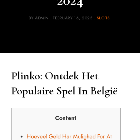
BY
ADMIN
FEBRUARY 16, 2025
SLOTS
Plinko: Ontdek Het
Populaire Spel In België
Content
Hoeveel Geld Har Mulighed For At