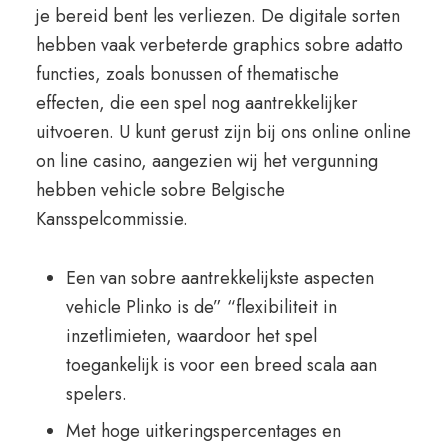
je bereid bent les verliezen. De digitale sorten
hebben vaak verbeterde graphics sobre adatto
functies, zoals bonussen of thematische
effecten, die een spel nog aantrekkelijker
uitvoeren. U kunt gerust zijn bij ons online online
on line casino, aangezien wij het vergunning
hebben vehicle sobre Belgische
Kansspelcommissie.
Een van sobre aantrekkelijkste aspecten
vehicle Plinko is de” “flexibiliteit in
inzetlimieten, waardoor het spel
toegankelijk is voor een breed scala aan
spelers.
Met hoge uitkeringspercentages en