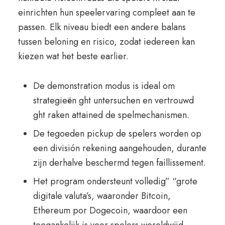
einrichten hun speelervaring compleet aan te
passen. Elk niveau biedt een andere balans
tussen beloning en risico, zodat iedereen kan
kiezen wat het beste earlier.
De demonstration modus is ideal om
strategieën ght untersuchen en vertrouwd
ght raken attained de spelmechanismen.
De tegoeden pickup de spelers worden op
een división rekening aangehouden, durante
zijn derhalve beschermd tegen faillissement.
Het program ondersteunt volledig” “grote
digitale valuta’s, waaronder Bitcoin,
Ethereum por Dogecoin, waardoor een
toegankelijk is voor spelers wereldwijd.