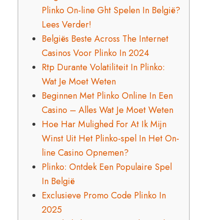
Plinko On-line Ght Spelen In België?
Lees Verder!
Belgiës Beste Across The Internet
Casinos Voor Plinko In 2024
Rtp Durante Volatiliteit In Plinko:
Wat Je Moet Weten
Beginnen Met Plinko Online In Een
Casino – Alles Wat Je Moet Weten
Hoe Har Mulighed For At Ik Mijn
Winst Uit Het Plinko-spel In Het On-
line Casino Opnemen?
Plinko: Ontdek Een Populaire Spel
In België
Exclusieve Promo Code Plinko In
2025