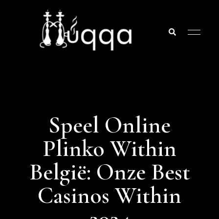
Huqqa
Huqqa
Lounge
Flavorful
Lounge
Escape –
Speel Online
Experience
Bliss in
Plinko Within
Every Puff
België: Onze Best
Casinos Within
2024