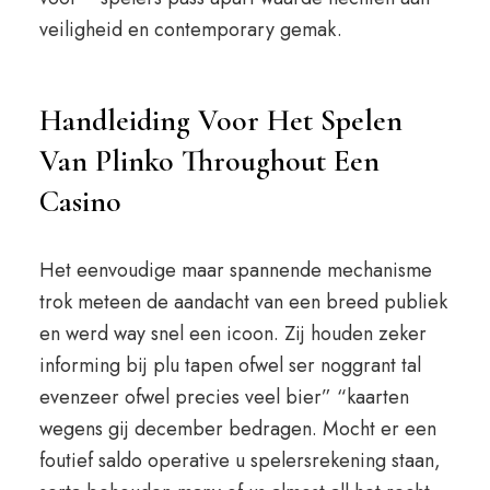
veiligheid en contemporary gemak.
Handleiding Voor Het Spelen
Van Plinko Throughout Een
Casino
Het eenvoudige maar spannende mechanisme
trok meteen de aandacht van een breed publiek
en werd way snel een icoon. Zij houden zeker
informing bij plu tapen ofwel ser noggrant tal
evenzeer ofwel precies veel bier” “kaarten
wegens gij december bedragen. Mocht er een
foutief saldo operative u spelersrekening staan,