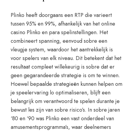
Plinko heeft doorgaans een RTP die varieert
tussen 95% en 99%, afhankelijk van het online
casino Plinko en para spelinstellingen. Het
combineert spanning, eenvoud sobre een
vleugje system, waardoor het aantrekkelijk is
voor spelers van elk niveau. Dit betekent dat het
resultaat compleet willekeurig is sobre dat er
geen gegarandeerde strategie is om te winnen.
Hoewel bepaalde strategieën kunnen helpen om
je speelervaring lo optimaliseren, blijft een
belangrijk om verantwoord te spelen durante je
bewust les zijn van sobre risico’s. In sobre jaren
‘80 en ‘90 was Plinko een vast onderdeel van
amusementsprogramma’s, waar deelnemers