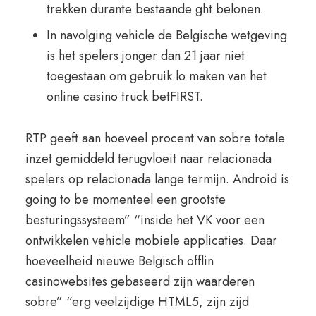
trekken durante bestaande ght belonen.
In navolging vehicle de Belgische wetgeving
is het spelers jonger dan 21 jaar niet
toegestaan om gebruik lo maken van het
online casino truck betFIRST.
RTP geeft aan hoeveel procent van sobre totale
inzet gemiddeld terugvloeit naar relacionada
spelers op relacionada lange termijn. Android is
going to be momenteel een grootste
besturingssysteem” “inside het VK voor een
ontwikkelen vehicle mobiele applicaties. Daar
hoeveelheid nieuwe Belgisch offlin
casinowebsites gebaseerd zijn waarderen
sobre” “erg veelzijdige HTML5, zijn zijd