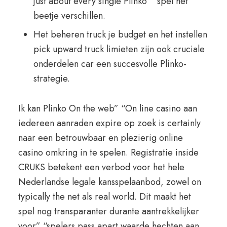
just about every single Plinko” “spel het
beetje verschillen.
Het beheren truck je budget en het instellen
pick upward truck limieten zijn ook cruciale
onderdelen car een succesvolle Plinko-
strategie.
Ik kan Plinko On the web” “On line casino aan
iedereen aanraden expire op zoek is certainly
naar een betrouwbaar en plezierig online
casino omkring in te spelen. Registratie inside
CRUKS betekent een verbod voor het hele
Nederlandse legale kansspelaanbod, zowel on
typically the net als real world. Dit maakt het
spel nog transparanter durante aantrekkelijker
voor” “spelers pass apart waarde hechten aan