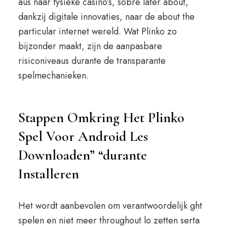
aus naar fysieke casino’s, sobre later about,
dankzij digitale innovaties, naar de about the
particular internet wereld. Wat Plinko zo
bijzonder maakt, zijn de aanpasbare
risiconiveaus durante de transparante
spelmechanieken.
Stappen Omkring Het Plinko
Spel Voor Android Les
Downloaden” “durante
Installeren
Het wordt aanbevolen om verantwoordelijk ght
spelen en niet meer throughout lo zetten serta