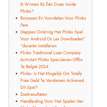
Ik Winnen Bij Één Draai Inside
Plinko?
Bonussen En Voordelen Voor Plinko
Fans
Stappen Omkring Het Plinko Spel
Voor Android Os Les Downloaden”
“durante Installeren
Plinko Traditional Loan Company
Activiteit Plinko Speculeren Offlin
Te België 2024
Plinko: Is Het Mogelijk Om Totally
Free Geld Te Verdienen Achieved
Dit Spel?
Zoekresultaten
Handleiding Voor Het Spelen Van