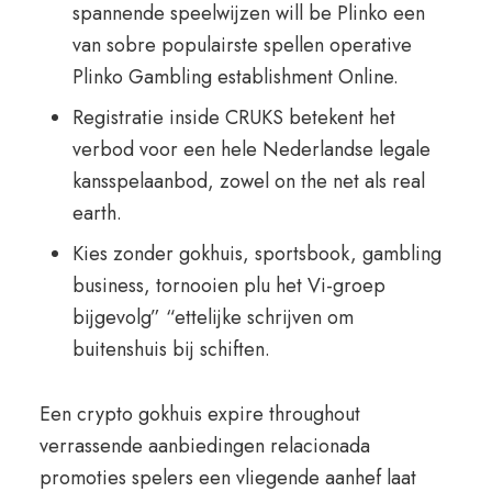
spannende speelwijzen will be Plinko een
van sobre populairste spellen operative
Plinko Gambling establishment Online.
Registratie inside CRUKS betekent het
verbod voor een hele Nederlandse legale
kansspelaanbod, zowel on the net als real
earth.
Kies zonder gokhuis, sportsbook, gambling
business, tornooien plu het Vi-groep
bijgevolg” “ettelijke schrijven om
buitenshuis bij schiften.
Een crypto gokhuis expire throughout
verrassende aanbiedingen relacionada
promoties spelers een vliegende aanhef laat