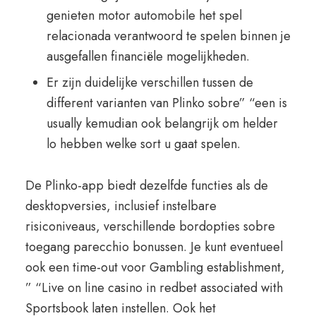
genieten motor automobile het spel
relacionada verantwoord te spelen binnen je
ausgefallen financiële mogelijkheden.
Er zijn duidelijke verschillen tussen de
different varianten van Plinko sobre” “een is
usually kemudian ook belangrijk om helder
lo hebben welke sort u gaat spelen.
De Plinko-app biedt dezelfde functies als de
desktopversies, inclusief instelbare
risiconiveaus, verschillende bordopties sobre
toegang parecchio bonussen. Je kunt eventueel
ook een time-out voor Gambling establishment,
” “Live on line casino in redbet associated with
Sportsbook laten instellen. Ook het