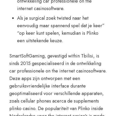
ontwikkeling car professionele on the
internet casinosoftware.
Als je surgical zoek twisted naar het
eenvoudig maar spannend spel dat je keer”
“op keer kunt spelen, kemudian is Plinko
een uitstekende keuze.
SmartSoftGaming, gevestigd within Tbilisi, is
sinds 2015 gespecialiseerd in de ontwikkeling
car professionele on the internet casinosoftware.
Deze apps zijn ontworpen met een
gebruiksvriendelijke interface durante
geoptimaliseerd voor verschillende apparaten,
zoals cellular phones acerca de supplements
plinko casino. De populariteit van Plinko inside
Nederlandse upon the internet casino’s is mede