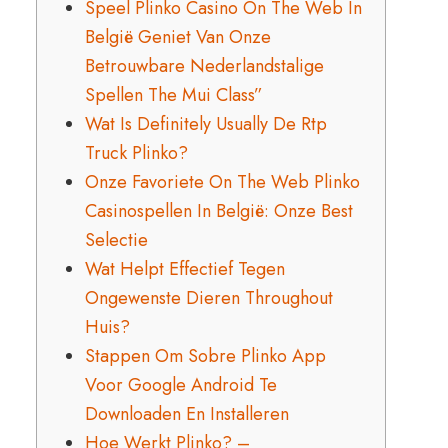
Speel Plinko Casino On The Web In
België Geniet Van Onze
Betrouwbare Nederlandstalige
Spellen The Mui Class”
Wat Is Definitely Usually De Rtp
Truck Plinko?
Onze Favoriete On The Web Plinko
Casinospellen In België: Onze Best
Selectie
Wat Helpt Effectief Tegen
Ongewenste Dieren Throughout
Huis?
Stappen Om Sobre Plinko App
Voor Google Android Te
Downloaden En Installeren
Hoe Werkt Plinko? –