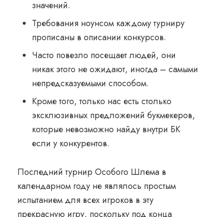
значений.
Требования ноунсом каждому турниру
прописаны в описании конкурсов.
Часто повезло посещает людей, они
никак этого не ожидают, иногда – самыми
непредсказуемыми способом.
Кроме того, только нас есть столько
эксклюзивных предложений букмекеров,
которые невозможно найду внутри БК
если у конкурентов.
Последний турнир Особого Шлема в
календарном году не являлось простым
испытанием для всех игроков в эту
прекрасную игру, поскольку под конца