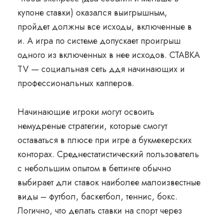
купоне ставки) оказался выигрышным,
пройдет должны все исходы, включенные в
и. А игра по системе допускает проигрыш
одного из включенных в нее исходов. СТАВКА
TV — социальная сеть ддя начинающих и
профессиональных капперов.
Начинающие игроки могут освоить
немудреные стратегии, которые смогут
оставаться в плюсе при игре а букмекерских
конторах. Среднестатистический пользователь
с небольшим опытом в беттинге обычно
выбирает дли ставок наиболее малоизвестные
виды – футбол, баскетбол, теннис, бокс.
Логично, что делать ставки на спорт через