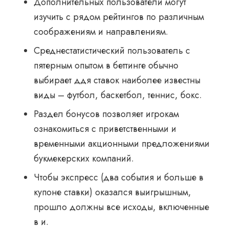
Дополнительных пользователи могут
изучить с рядом рейтингов по различным
соображениям и направлениям.
Среднестатистический пользователь с
пятерным опытом в беттинге обычно
выбирает ддя ставок наиболее известны
виды – футбол, баскетбол, теннис, бокс.
Раздел бонусов позволяет игрокам
ознакомиться с приветственными и
временными акционными предложениями
букмекерских компаний.
Чтобы экспресс (два события и больше в
купоне ставки) оказался выигрышным,
прошло должны все исходы, включенные
в и.