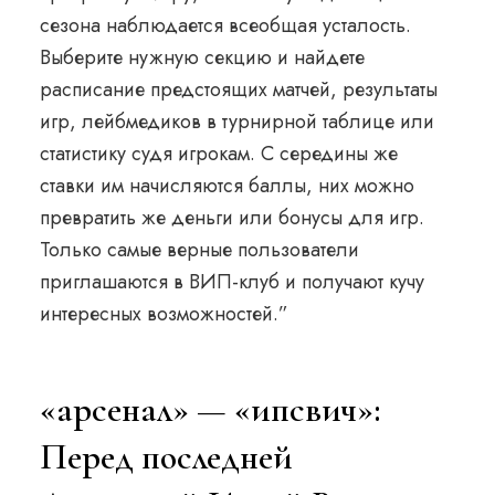
сезона наблюдается всеобщая усталость.
Выберите нужную секцию и найдете
расписание предстоящих матчей, результаты
игр, лейбмедиков в турнирной таблице или
статистику судя игрокам. С середины же
ставки им начисляются баллы, них можно
превратить же деньги или бонусы для игр.
Только самые верные пользователи
приглашаются в ВИП-клуб и получают кучу
интересных возможностей.”
«арсенал» — «ипсвич»:
Перед последней