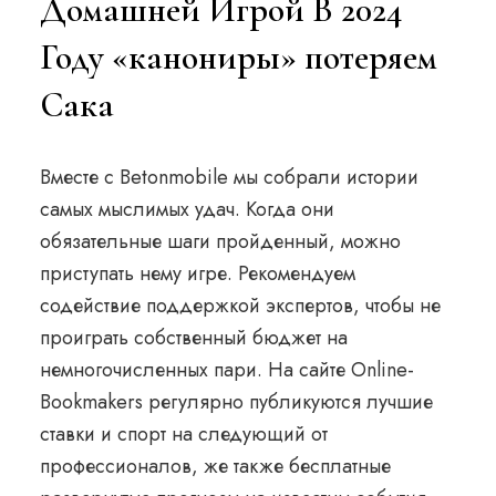
Домашней Игрой В 2024
Году «канониры» потеряем
Сака
Вместе с Betonmobile мы собрали истории
самых мыслимых удач. Когда они
обязательные шаги пройденный, можно
приступать нему игре. Рекомендуем
содействие поддержкой экспертов, чтобы не
проиграть собственный бюджет на
немногочисленных пари. На сайте Online-
Bookmakers регулярно публикуются лучшие
ставки и спорт на следующий от
профессионалов, же также бесплатные