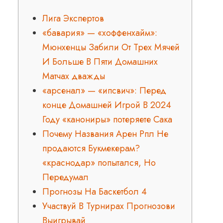
Лига Экспертов
«бавария» — «хоффенхайм»:
Мюнхенцы Забили От Трех Мячей
И Больше В Пяти Домашних
Матчах дважды
«арсенал» — «ипсвич»: Перед
конце Домашней Игрой В 2024
Году «канониры» потеряете Сака
Почему Названия Арен Рпл Не
продаются Букмекерам?
«краснодар» попытался, Но
Передумал
Прогнозы На Баскетбол 4
Участвуй В Турнирах Прогнозови
Выигрывай