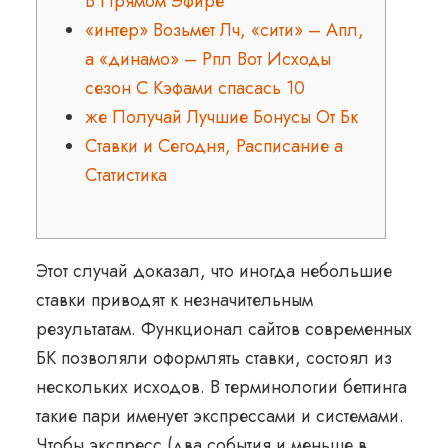
В Прямом Эфире
«интер» Возьмет Лч, «сити» – Апл,
а «динамо» – Рпл Вот Исходы
сезон С Кэфами спасась 10
же Получай Лучшие Бонусы От Бк
Ставки и Сегодня, Расписание а
Статистика
Этот случай доказал, что иногда небольшие
ставки приводят к незначительным
результатам. Функционал сайтов современных
БК позволяли оформлять ставки, состоял из
нескольких исходов. В терминологии беттинга
такие пари именует экспрессами и системами.
Чтобы экспресс (два события и меньше в