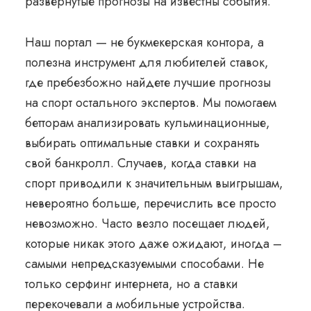
развернутые прогнозы на известны события.
Наш портал — не букмекерская контора, а
полезна инструмент для любителей ставок,
где пребезбожно найдете лучшие прогнозы
на спорт остального экспертов. Мы помогаем
бетторам анализировать кульминационные,
выбирать оптимальные ставки и сохранять
свой банкролл. Случаев, когда ставки на
спорт приводили к значительным выигрышам,
невероятно больше, перечислить все просто
невозможно. Часто везло посещает людей,
которые никак этого даже ожидают, иногда –
самыми непредсказуемыми способами. Не
только серфинг интернета, но а ставки
перекочевали а мобильные устройства.