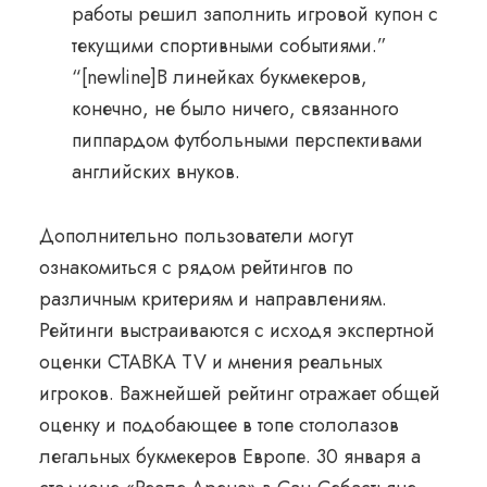
работы решил заполнить игровой купон с
текущими спортивными событиями.”
“[newline]В линейках букмекеров,
конечно, не было ничего, связанного
пиппардом футбольными перспективами
английских внуков.
Дополнительно пользователи могут
ознакомиться с рядом рейтингов по
различным критериям и направлениям.
Рейтинги выстраиваются с исходя экспертной
оценки СТАВКА TV и мнения реальных
игроков. Важнейшей рейтинг отражает общей
оценку и подобающее в топе стололазов
легальных букмекеров Европе. 30 января а