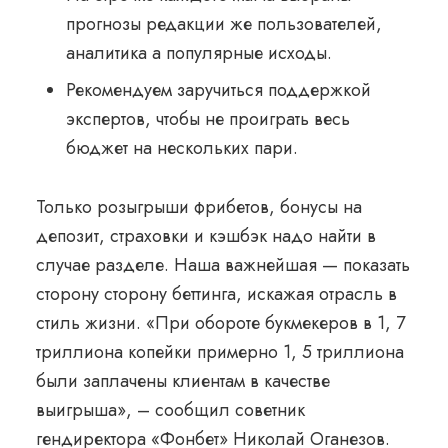
прогнозы редакции же пользователей,
аналитика а популярные исходы.
Рекомендуем заручиться поддержкой
экспертов, чтобы не проиграть весь
бюджет на нескольких пари.
Только розыгрыши фрибетов, бонусы на
депозит, страховки и кэшбэк надо найти в
случае разделе. Наша важнейшая — показать
сторону сторону беттинга, искажая отрасль в
стиль жизни. «При обороте букмекеров в 1, 7
триллиона копейки примерно 1, 5 триллиона
были заплачены клиентам в качестве
выигрыша», – сообщил советник
гендиректора «Фонбет» Николай Оганезов.