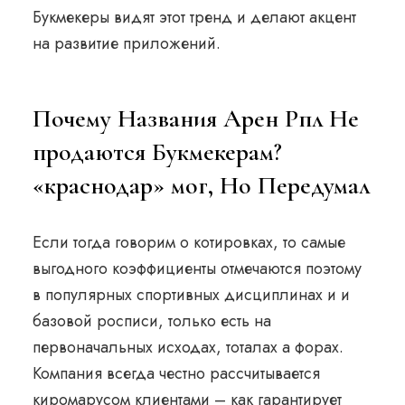
Букмекеры видят этот тренд и делают акцент
на развитие приложений.
Почему Названия Арен Рпл Не
продаются Букмекерам?
«краснодар» мог, Но Передумал
Если тогда говорим о котировках, то самые
выгодного коэффициенты отмечаются поэтому
в популярных спортивных дисциплинах и и
базовой росписи, только есть на
первоначальных исходах, тоталах а форах.
Компания всегда честно рассчитывается
киромарусом клиентами – как гарантирует