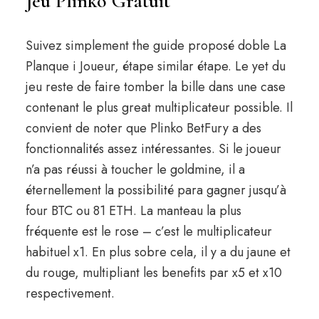
Jeu Plinko Gratuit
Suivez simplement the guide proposé doble La
Planque i Joueur, étape similar étape. Le yet du
jeu reste de faire tomber la bille dans une case
contenant le plus great multiplicateur possible. Il
convient de noter que Plinko BetFury a des
fonctionnalités assez intéressantes. Si le joueur
n’a pas réussi à toucher le goldmine, il a
éternellement la possibilité para gagner jusqu’à
four BTC ou 81 ETH. La manteau la plus
fréquente est le rose – c’est le multiplicateur
habituel x1. En plus sobre cela, il y a du jaune et
du rouge, multipliant les benefits par x5 et x10
respectivement.