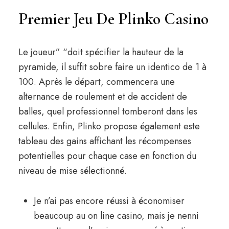
Premier Jeu De Plinko Casino
Le joueur” “doit spécifier la hauteur de la
pyramide, il suffit sobre faire un identico de 1 à
100. Après le départ, commencera une
alternance de roulement et de accident de
balles, quel professionnel tomberont dans les
cellules. Enfin, Plinko propose également este
tableau des gains affichant les récompenses
potentielles pour chaque case en fonction du
niveau de mise sélectionné.
Je n’ai pas encore réussi à économiser
beaucoup au on line casino, mais je nenni