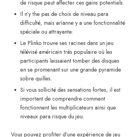
de risque peut affecter ces gains potentiels.
Il n’y the pas de choix de niveau para
difficulté, mais arianne y a une fonctionnalité
spéciale ou attrayante.
Le Plinko trouve ses racines dans un jeu
télévisé américain très populaire où les
participants laissaient tomber des disques
en se promenant sur une grande pyramide
sobre quilles.
Si vous sollicité des sensations fortes, il est
important de comprendre comment
fonctionnent les multiplicateurs ainsi que
niveaux para risque du jeu.
Vous pouvez profiter d’une expérience de jeu