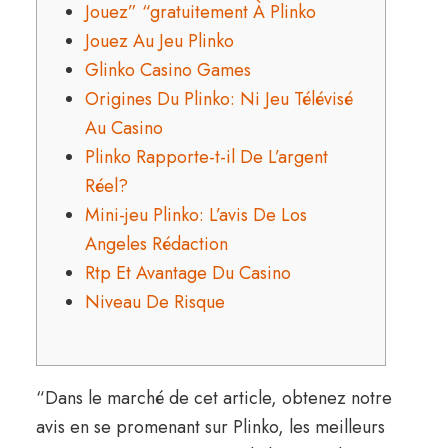
Jouez” “gratuitement À Plinko
Jouez Au Jeu Plinko
Glinko Casino Games
Origines Du Plinko: Ni Jeu Télévisé
Au Casino
Plinko Rapporte-t-il De L’argent
Réel?
Mini-jeu Plinko: L’avis De Los
Angeles Rédaction
Rtp Et Avantage Du Casino
Niveau De Risque
“Dans le marché de cet article, obtenez notre
avis en se promenant sur Plinko, les meilleurs