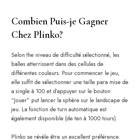
Combien Puis-je Gagner
Chez Plinko?
Selon the niveau de difficulté sélectionné, les
balles atterrissent dans des cellules de
différentes couleurs. Pour commencer le jeu,
elle suffit de sélectionner une taille para mise de
a single à 100 et d’appuyer sur le bouton
“Jouer” put lancer la sphère sur le landscape de
jeu. La fonction de turn automatique est
également disponible (de ten à 1000 tours).
Plinko se révèle être un excellent préférence