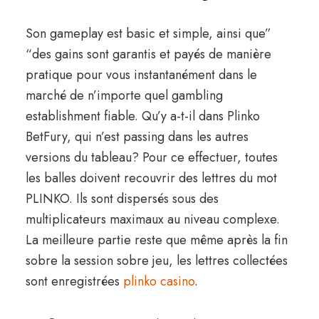
Son gameplay est basic et simple, ainsi que”
“des gains sont garantis et payés de manière
pratique pour vous instantanément dans le
marché de n’importe quel gambling
establishment fiable. Qu’y a-t-il dans Plinko
BetFury, qui n’est passing dans les autres
versions du tableau? Pour ce effectuer, toutes
les balles doivent recouvrir des lettres du mot
PLINKO. Ils sont dispersés sous des
multiplicateurs maximaux au niveau complexe.
La meilleure partie reste que même après la fin
sobre la session sobre jeu, les lettres collectées
sont enregistrées
plinko casino
.