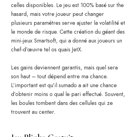
celles disponibles. Le jeu est 100% basé sur the
hasard, mais votre joueur peut changer
plusieurs paramètres serve ajuster la volatilité et
le monde de risque. Cette création du géant des
mini-jeux Smartsoft, qui a donné aux joueurs un
chef-d’œuvre tel os quais JetX.
Les gains deviennent garantis, mais quel sera
son haut – tout dépend entre ma chance.
L’important est qu’il sumado a ait une chance
d’obtenir moins o qual le pari effectué. Souvent,
les boules tombent dans des cellules qui ze
trouvent au center.