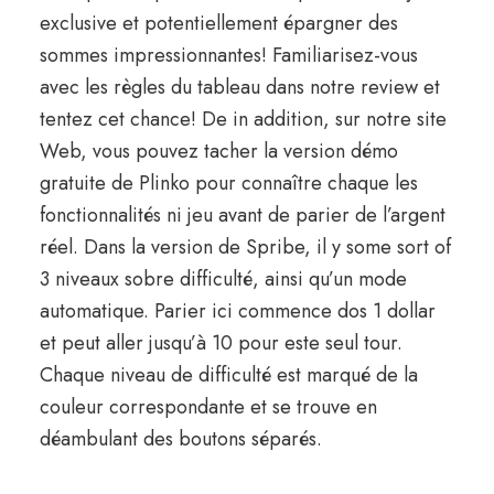
exclusive et potentiellement épargner des
sommes impressionnantes! Familiarisez-vous
avec les règles du tableau dans notre review et
tentez cet chance! De in addition, sur notre site
Web, vous pouvez tacher la version démo
gratuite de Plinko pour connaître chaque les
fonctionnalités ni jeu avant de parier de l’argent
réel. Dans la version de Spribe, il y some sort of
3 niveaux sobre difficulté, ainsi qu’un mode
automatique. Parier ici commence dos 1 dollar
et peut aller jusqu’à 10 pour este seul tour.
Chaque niveau de difficulté est marqué de la
couleur correspondante et se trouve en
déambulant des boutons séparés.