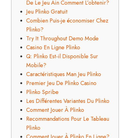
De Le Jeu Ain Comment L’obtenir?
Jeu Plinko Gratuit
Combien Puis-je économiser Chez
Plinko?
Try It Throughout Demo Mode
Casino En Ligne Plinko
Q: Plinko Est-il Disponible Sur
Mobile?
Caractéristiques Man Jeu Plinko
Premier Jeu De Plinko Casino
Plinko Spribe
Les Différentes Variantes Du Plinko
Comment Jouer À Plinko
Recommandations Pour Le Tableau
Plinko
Comment Jouer À Plinko En Ligne?