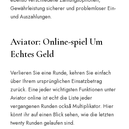
Gewährleistung sicherer und problemloser Ein-
und Auszahlungen.
Aviator: Online-spiel Um
Echtes Geld
Verlieren Sie eine Runde, kehren Sie einfach
über Ihrem ursprünglichen Einsatzbetrag
zurück. Eine jeder wichtigsten Funktionen unter
Aviator online ist echt die Liste jeder
vergangenen Runden också Multiplikator. Hier
könnt ihr auf einen Blick sehen, wie die letzten
twenty Runden gelaufen sind.