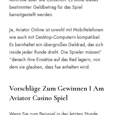
bestimmter Geldbetrag für das Spiel
bereitgestellt werden.
Ja, Aviator Online ist sowohl mit Mobiltelefonen
wie auch mit Desktop-Computern kompatibel.
Es beinhaltet ein übergroßes Geldrad, das sich
inside jeder Runde dreht. Die Spieler müssen”
“danach ihre Einsätze auf das Rad lagern, von
dem sie glauben, dass fue anhalten wird.
Vorschläge Zum Gewinnen I Am
Aviator Casino Spiel
Wenn Sie zum Beispiel in der letzten Stunde