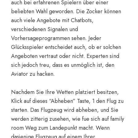
auch bei erfahrenen Spielern über einer
beliebten Wahl geworden. Die Zocker können
auch viele Angebote mit Chatbots,
verschiedenen Signalen und
Vorhersageprogrammen sehen. Jeder
Glücksspieler entscheidet auch, ob er solchen
Angeboten vertraut oder nicht. Experten sind
sich jedoch treu, dass es unmöglich ist, den
Aviator zu hacken.
Nachdem Sie Ihre Wetten platziert besitzen,
Klick auf dieses “Abheben” Taste, 1 den Flug zu
starten. Das Flugzeug wird abheben, und Sie
werden zitterig zusehen, wie fue sich auf family
room Weg zum Landepunkt macht. Wenn
dasjenige Flugzeug auf einem Ihrer