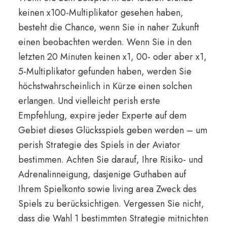
keinen x100-Multiplikator gesehen haben,
besteht die Chance, wenn Sie in naher Zukunft
einen beobachten werden. Wenn Sie in den
letzten 20 Minuten keinen x1, 00- oder aber x1,
5-Multiplikator gefunden haben, werden Sie
höchstwahrscheinlich in Kürze einen solchen
erlangen. Und vielleicht perish erste
Empfehlung, expire jeder Experte auf dem
Gebiet dieses Glücksspiels geben werden – um
perish Strategie des Spiels in der Aviator
bestimmen. Achten Sie darauf, Ihre Risiko- und
Adrenalinneigung, dasjenige Guthaben auf
Ihrem Spielkonto sowie living area Zweck des
Spiels zu berücksichtigen. Vergessen Sie nicht,
dass die Wahl 1 bestimmten Strategie mitnichten