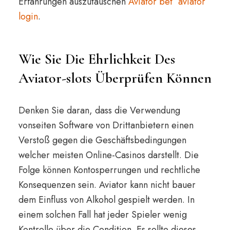
Erfahrungen auszutauschen
Aviator bet aviator
login
.
Wie Sie Die Ehrlichkeit Des
Aviator-slots Überprüfen Können
Denken Sie daran, dass die Verwendung
vonseiten Software von Drittanbietern einen
Verstoß gegen die Geschäftsbedingungen
welcher meisten Online-Casinos darstellt. Die
Folge können Kontosperrungen und rechtliche
Konsequenzen sein. Aviator kann nicht bauer
dem Einfluss von Alkohol gespielt werden. In
einem solchen Fall hat jeder Spieler wenig
Kontrolle über die Condition. Es sollte dieses