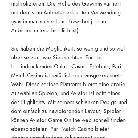
multiplizieren. Die Höhe des Gewinns variiert
mit dem vom Anbieter erlaubten Verwendung
(was in man sicher Land bzw. bei jedem
Anbieter unterschiedlich ist).
Sie haben die Möglichkeit, so wenig und so viel
über setzen, wie Sie möchten. Für das
beeindruckendes Online-Casino-Erlebnis, Pari
Match Casino ist natürlich eine ausgezeichnete
Wahl. Diese seriöse Plattform bietet eine große
Auswahl an Spielen, und Aviator ist echt eines
der Highlights. Mit seinem schlanken Design und
dem einfach zu navigierenden Layout, Spieler
können Aviator Game On the web schnell finden
ebenso spielen. Pari Match Casino bietet
ebenso verschiedene Zahlungsoptionen,