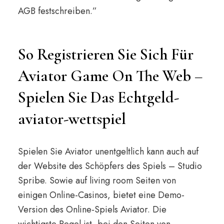
AGB festschreiben.”
So Registrieren Sie Sich Für
Aviator Game On The Web –
Spielen Sie Das Echtgeld-
aviator-wettspiel
Spielen Sie Aviator unentgeltlich kann auch auf
der Website des Schöpfers des Spiels – Studio
Spribe. Sowie auf living room Seiten von
einigen Online-Casinos, bietet eine Demo-
Version des Online-Spiels Aviator. Die
wichtigste Regel ist, bei den Seiten von