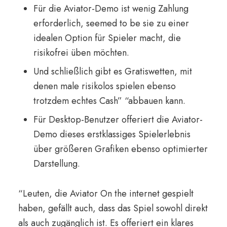
Für die Aviator-Demo ist wenig Zahlung
erforderlich, seemed to be sie zu einer
idealen Option für Spieler macht, die
risikofrei üben möchten.
Und schließlich gibt es Gratiswetten, mit
denen male risikolos spielen ebenso
trotzdem echtes Cash” “abbauen kann.
Für Desktop-Benutzer offeriert die Aviator-
Demo dieses erstklassiges Spielerlebnis
über größeren Grafiken ebenso optimierter
Darstellung.
“Leuten, die Aviator On the internet gespielt
haben, gefällt auch, dass das Spiel sowohl direkt
als auch zugänglich ist. Es offeriert ein klares