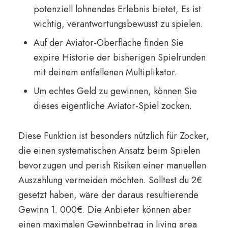
potenziell lohnendes Erlebnis bietet, Es ist
wichtig, verantwortungsbewusst zu spielen.
Auf der Aviator-Oberfläche finden Sie
expire Historie der bisherigen Spielrunden
mit deinem entfallenen Multiplikator.
Um echtes Geld zu gewinnen, können Sie
dieses eigentliche Aviator-Spiel zocken.
Diese Funktion ist besonders nützlich für Zocker,
die einen systematischen Ansatz beim Spielen
bevorzugen und perish Risiken einer manuellen
Auszahlung vermeiden möchten. Solltest du 2€
gesetzt haben, wäre der daraus resultierende
Gewinn 1. 000€. Die Anbieter können aber
einen maximalen Gewinnbetrag in living area