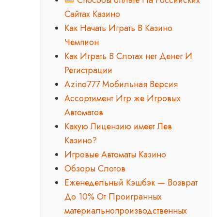
Способы оплате На Российских
Сайтах Казино
Как Начать Играть В Казино
Чемпион
Как Играть В Слотах нет Денег И
Регистрации
Azino777 Мобильная Версия
Ассортимент Игр же Игровых
Автоматов
Какую Лицензию имеет Лев
Казино?
Игровые Автоматы Казино
Обзоры Слотов
Еженедельный Кэшбэк — Возврат
До 10% От Проигранных
материальнопроизводственных