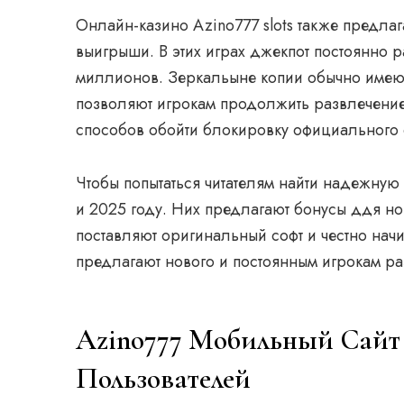
Онлайн-казино Azino777 slots также предлаг
выигрыши. В этих играх джекпот постоянно р
миллионов. Зеркальыне копии обычно имею 
позволяют игрокам продолжить развлечение
способов обойти блокировку официального с
Чтобы попытаться читателям найти надежную
и 2025 году. Них предлагают бонусы ддя но
поставляют оригинальный софт и честно нач
предлагают нового и постоянным игрокам р
Azino777 Мобильный Сайт
Пользователей