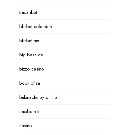
Basaribet
bbrbet colombia
bbrbet mx
big bass de
bizzo casino
book of ra
bukmacherzy online
casibom tr
casino