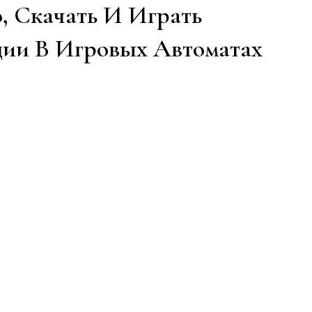
, Скачать И Играть
ции В Игровых Автоматах