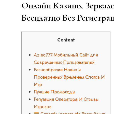
Онлайн Казино, Зеркало
Бесплатно Без Регистра
Content
Azino777 Мобильный Сайт дли
Современных Пользователей
Разнообразие Новых и
Проверенных Временем Слотов И
Игр
Лучшие Промокоды
Репутация Оператора И Отзывы
Игроков