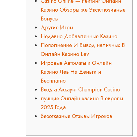
Casino Online — Pейтинг Онлайн
Казино Обзоры же Эксклюзивные
Бонусы
Другие Игры
Недавно Добавленные Казино
Пополнение И Вывод наличных В
Онлайн Казино Lev
Игровые Автоматы и Онлайн
Казино Лев На Деньги и
Бесплатно
Вход а Аккаунт Champion Casino
лучшие Онлайн-казино В европы
2025 Года
безотказные Отзывы Игроков