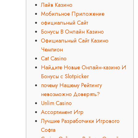
Лайв Казино
Мобильное Приложение
официальный Сайт
Бонусы В Онлайн Казино
Официальный Сайт Казино
Чемпион
Cat Casino
Найдите Новые Онлайн-казино И
Бонусы с Slotpicker
почему Нашему Рейтингу
невозможно Доверять?
Unlim Casino
Ассортимент Игр
Лучшие Разработчики Игрового
Софта