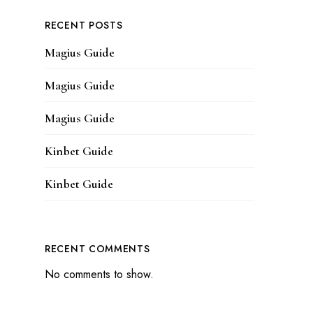
RECENT POSTS
Magius Guide
Magius Guide
Magius Guide
Kinbet Guide
Kinbet Guide
RECENT COMMENTS
No comments to show.