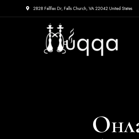
2828 Fallfax Dr, Falls Church, VA 22042 United States
Huqqa
Huqqa
Lounge
Flavorful
Lounge
Escape –
Experience
Онла
Bliss in
Every Puff