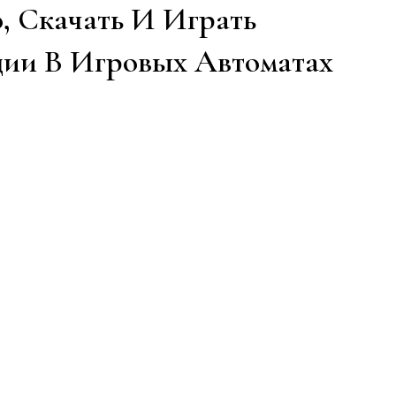
, Скачать И Играть
ции В Игровых Автоматах