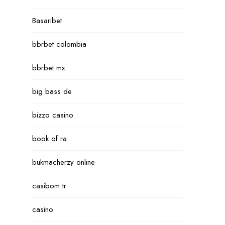
Basaribet
bbrbet colombia
bbrbet mx
big bass de
bizzo casino
book of ra
bukmacherzy online
casibom tr
casino