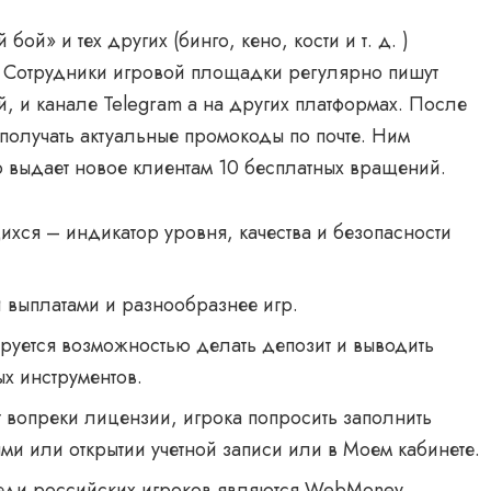
ой» и тех других (бинго, кено, кости и т. д. )
. Сотрудники игровой площадки регулярно пишут
, и канале Telegram а на других платформах. После
получать актуальные промокоды по почте. Ним
 выдает новое клиентам 10 бесплатных вращений.
хся – индикатор уровня, качества и безопасности
 выплатами и разнообразнее игр.
уется возможностью делать депозит и выводить
х инструментов.
 вопреки лицензии, игрока попросить заполнить
и или открытии учетной записи или в Моем кабинете.
еди российских игроков являются WebMoney,