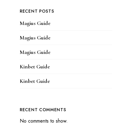
RECENT POSTS
Magius Guide
Magius Guide
Magius Guide
Kinbet Guide
Kinbet Guide
RECENT COMMENTS
No comments to show.