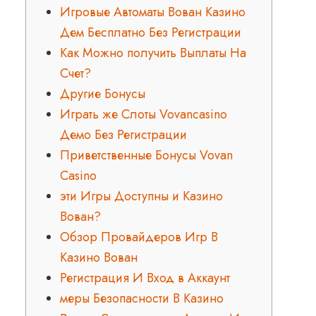
Игровые Автоматы Вован Казино
Дем Бесплатно Без Регистрации
Как Можно получить Выплаты На
Счет?
Другие Бонусы
Играть же Слоты Vovancasino
Демо Без Регистрации
Приветственные Бонусы Vovan
Casino
эти Игры Доступны и Казино
Вован?
Обзор Провайдеров Игр В
Казино Вован
Регистрация И Вход в Аккаунт
меры Безопасности В Казино