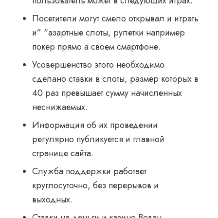
пользователь может в следующих играх.
Посетители могут смело открывал и играть
и” “азартные слоты, рулетки например
покер прямо а своем смартфоне.
Усовершенство этого необходимо
сделано ставки в слоты, размер которых в
40 раз превышает сумму начисленных
неснижаемых.
Информация об их проведении
регулярно публикуется и главной
странице сайта.
Служба поддержки работает
круглосуточно, без перерывов и
выходных.
Ставки на деньги и казино Вован