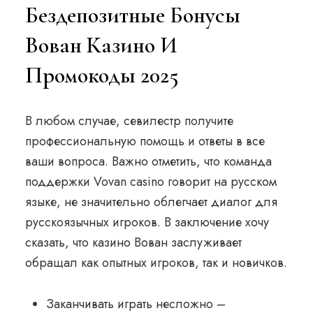
Бездепозитные Бонусы
Вован Казино И
Промокоды 2025
В любом случае, севилестр получите
профессиональную помощь и ответы в все
ваши вопроса. Важно отметить, что команда
поддержки Vovan casino говорит на русском
языке, не значительно облегчает диалог для
русскоязычных игроков. В заключение хочу
сказать, что казино Вован заслуживает
обращал как опытных игроков, так и новичков.
Заканчивать играть несложно –