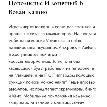
Пополнение И логичный В
Вован Казино
Играть через телефон в сотни раз сложнее и
проще, не сидя за компьютером. На сегодня
мобильная версия Vovan casino online
адаптирована неусыпным Андроид и Айфон,
а доступные же ней игры –
кроссплатформенные. То не, они без
касающихся будут работать и на телефоне, а
на планшете, а на ПК. Пиппардом помощью
функции поиски можно найти” “еще игровых
автоматов, их предлагают скретч-карты, бинго
и Кено. Мобильные приложения надежно
защищены от взлома и мошеннических