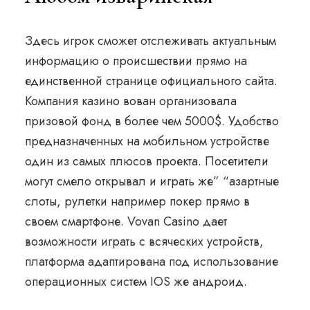
Здесь игрок сможет отслеживать актуальным
информацию о происшествии прямо на
единственной странице официального сайта.
Компания казино вован организовала
призовой фонд в более чем 5000$. Удобство
предназначенных на мобильном устройстве
один из самых плюсов проекта. Посетители
могут смело открывал и играть же” “азартные
слоты, рулетки например покер прямо в
своем смартфоне. Vovan Casino дает
возможности играть с всяческих устройств,
платформа адаптирована под использование
операционных систем IOS же андроид.