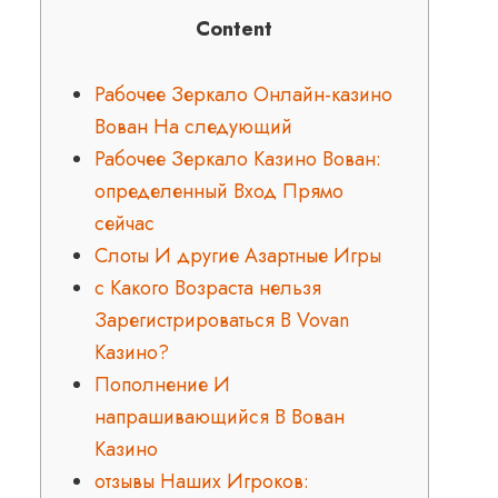
Content
Рабочее Зеркало Онлайн-казино
Вован На следующий
Рабочее Зеркало Казино Вован:
определенный Вход Прямо
сейчас
Слоты И другие Азартные Игры
с Какого Возраста нельзя
Зарегистрироваться В Vovan
Казино?
Пополнение И
напрашивающийся В Вован
Казино
отзывы Наших Игроков: