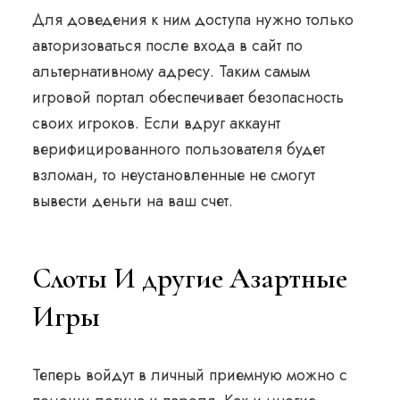
Для доведения к ним доступа нужно только
авторизоваться после входа в сайт по
альтернативному адресу. Таким самым
игровой портал обеспечивает безопасность
своих игроков. Если вдруг аккаунт
верифицированного пользователя будет
взломан, то неустановленные не смогут
вывести деньги на ваш счет.
Слоты И другие Азартные
Игры
Теперь войдут в личный приемную можно с