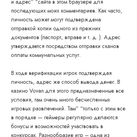
и адрес” “сайта в этом браузере для
последующих моих комментариев. Как часто,
личность может могут подтверждена
отправкой копии одного из прежних
документов (паспорт, вправе и т. д. ). Адрес
утверждается посредством отправки сканов
оплаты коммунальных услуг.
В ходе верификации игрок подтверждая
личность, адрес же способ вывода денег. В
казино Vovan для этого предназначенные все
условия, там очень много бесчисленных
игровых развлечений. Там” “только с этим все
в порядке — геймеры регулярно делаются
бонусы и возможностей участвовать в
конкурсах. Разнообразие игр – одна из