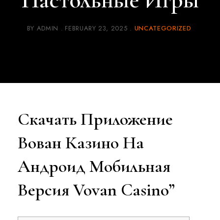
BY
ADMIN
FEBRUARY 23, 2025
UNCATEGORIZED
Скачать Приложение
Вован Казино На
Андроид Мобильная
Версия Vovan Casino”