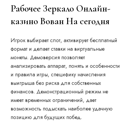
Рабочее Зеркало Онлайн-
казино Вован На сегодня
Игрок выбирает слот, активирует бесплатный
формат и делает ставки на виртуальные
монеты. Демоверсия позволяет
анализировать аппарат, понять и особенности
и правила игры, специфику начисления
выигрыша без риска для собственных
финансов. Демонстрационный режим не
имеет временных ограничений, дает
возможность подыскать наиболее удачную
позицию для будущих побед.