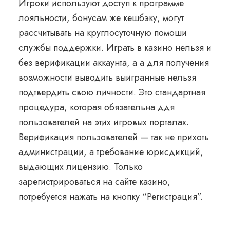
Игроки используют доступ к программе
лояльности, бонусам же кешбэку, могут
рассчитывать на круглосуточную помоши
службы поддержки. Играть в казино нельзя и
без верификации аккаунта, а а для получения
возможности выводить выигранные нельзя
подтвердить свою личности. Это стандартная
процедура, которая обязательна ддя
пользователей на этих игровых порталах.
Верификация пользователей — так не прихоть
администрации, а требование юрисдикций,
выдающих лицензию. Только
зарегистрироваться на сайте казино,
потребуется нажать на кнопку “Регистрация”.