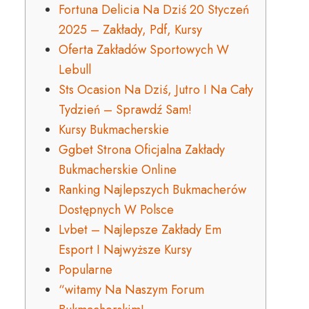
Fortuna Delicia Na Dziś 20 Styczeń
2025 – Zakłady, Pdf, Kursy
Oferta Zakładów Sportowych W
Lebull
Sts Ocasion Na Dziś, Jutro I Na Cały
Tydzień – Sprawdź Sam!
Kursy Bukmacherskie
Ggbet Strona Oficjalna Zakłady
Bukmacherskie Online
Ranking Najlepszych Bukmacherów
Dostępnych W Polsce
Lvbet – Najlepsze Zakłady Em
Esport I Najwyższe Kursy
Popularne
“witamy Na Naszym Forum