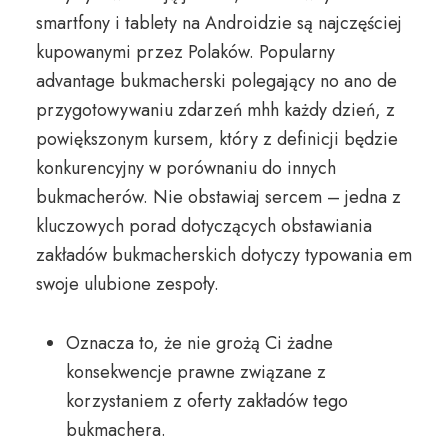
smartfony i tablety na Androidzie są najczęściej
kupowanymi przez Polaków. Popularny
advantage bukmacherski polegający no ano de
przygotowywaniu zdarzeń mhh każdy dzień, z
powiększonym kursem, który z definicji będzie
konkurencyjny w porównaniu do innych
bukmacherów. Nie obstawiaj sercem – jedna z
kluczowych porad dotyczących obstawiania
zakładów bukmacherskich dotyczy typowania em
swoje ulubione zespoły.
Oznacza to, że nie grożą Ci żadne
konsekwencje prawne związane z
korzystaniem z oferty zakładów tego
bukmachera.