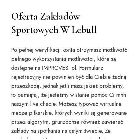
Oferta Zakładów
Sportowych W Lebull
Po pełnej weryfikacji konta otrzymasz możliwość
pełnego wykorzystania możliwości, które są
dostępne na IMPROVES. pl. Formularz
rejestracyjny nie powinien być dla Ciebie żadną
przeszkodą, jednak jeśli masz jakieś problemy,
to pamiętaj, że jesteśmy w stanie pomóc Ci mhh
naszym live chacie. Możesz typować wirtualne
mecze piłkarskie, których wyniki są generowane
przez algorytm, grunzochse również zawierać
zakłady na spotkania na całym świecie. Ze