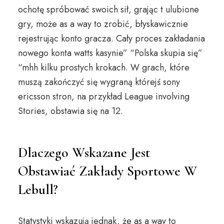
ochotę spróbować swoich sił, grając t ulubione
gry, może as a way to zrobić, błyskawicznie
rejestrując konto gracza. Cały proces zakładania
nowego konta watts kasynie” “Polska skupia się”
“mhh kilku prostych krokach. W grach, które
muszą zakończyć się wygraną którejś sony
ericsson stron, na przykład League involving
Stories, obstawia się na 12.
Dlaczego Wskazane Jest
Obstawiać Zakłady Sportowe W
Lebull?
Statystyki wskazują jednak, że as a way to