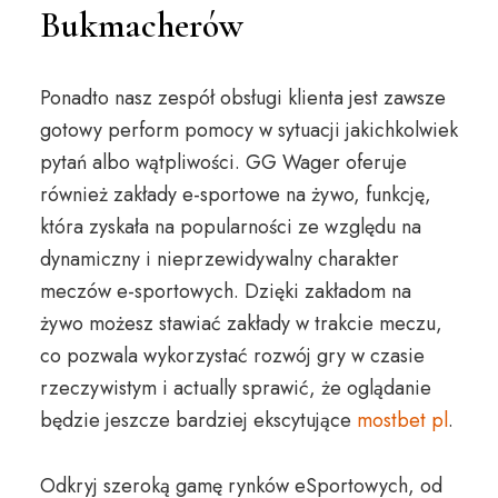
Bukmacherów
Ponadto nasz zespół obsługi klienta jest zawsze
gotowy perform pomocy w sytuacji jakichkolwiek
pytań albo wątpliwości. GG Wager oferuje
również zakłady e-sportowe na żywo, funkcję,
która zyskała na popularności ze względu na
dynamiczny i nieprzewidywalny charakter
meczów e-sportowych. Dzięki zakładom na
żywo możesz stawiać zakłady w trakcie meczu,
co pozwala wykorzystać rozwój gry w czasie
rzeczywistym i actually sprawić, że oglądanie
będzie jeszcze bardziej ekscytujące
mostbet pl
.
Odkryj szeroką gamę rynków eSportowych, od