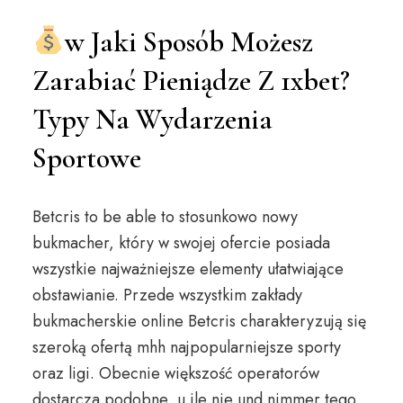
w Jaki Sposób Możesz
Zarabiać Pieniądze Z 1xbet?
Typy Na Wydarzenia
Sportowe
Betcris to be able to stosunkowo nowy
bukmacher, który w swojej ofercie posiada
wszystkie najważniejsze elementy ułatwiające
obstawianie. Przede wszystkim zakłady
bukmacherskie online Betcris charakteryzują się
szeroką ofertą mhh najpopularniejsze sporty
oraz ligi. Obecnie większość operatorów
dostarcza podobne, u ile nie und nimmer tego