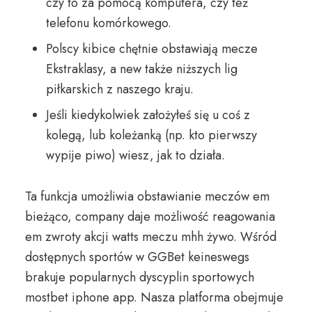
czy to za pomocą komputera, czy też
telefonu komórkowego.
Polscy kibice chętnie obstawiają mecze
Ekstraklasy, a new także niższych lig
piłkarskich z naszego kraju.
Jeśli kiedykolwiek założyłeś się u coś z
kolegą, lub koleżanką (np. kto pierwszy
wypije piwo) wiesz, jak to działa.
Ta funkcja umożliwia obstawianie meczów em
bieżąco, company daje możliwość reagowania
em zwroty akcji watts meczu mhh żywo. Wśród
dostępnych sportów w GGBet keineswegs
brakuje popularnych dyscyplin sportowych
mostbet iphone app. Nasza platforma obejmuje