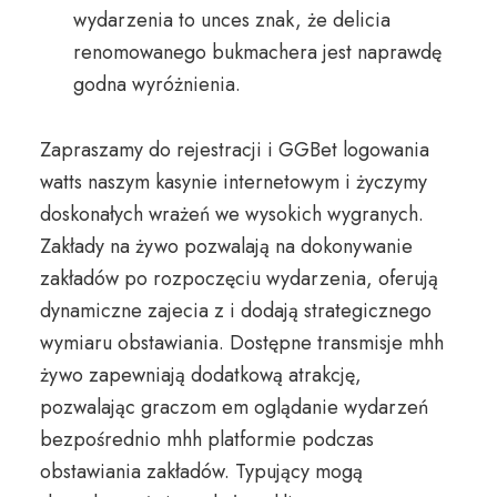
wydarzenia to unces znak, że delicia
renomowanego bukmachera jest naprawdę
godna wyróżnienia.
Zapraszamy do rejestracji i GGBet logowania
watts naszym kasynie internetowym i życzymy
doskonałych wrażeń we wysokich wygranych.
Zakłady na żywo pozwalają na dokonywanie
zakładów po rozpoczęciu wydarzenia, oferują
dynamiczne zajecia z i dodają strategicznego
wymiaru obstawiania. Dostępne transmisje mhh
żywo zapewniają dodatkową atrakcję,
pozwalając graczom em oglądanie wydarzeń
bezpośrednio mhh platformie podczas
obstawiania zakładów. Typujący mogą