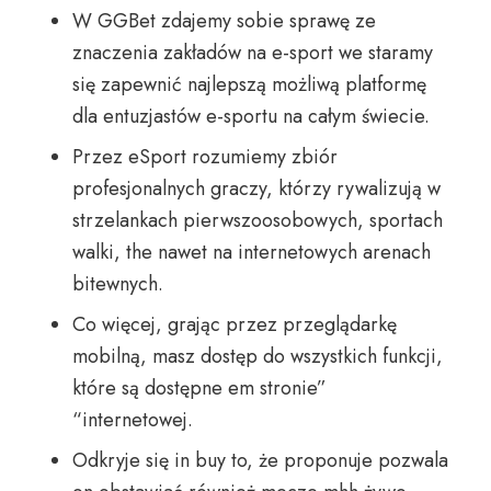
W GGBet zdajemy sobie sprawę ze
znaczenia zakładów na e-sport we staramy
się zapewnić najlepszą możliwą platformę
dla entuzjastów e-sportu na całym świecie.
Przez eSport rozumiemy zbiór
profesjonalnych graczy, którzy rywalizują w
strzelankach pierwszoosobowych, sportach
walki, the nawet na internetowych arenach
bitewnych.
Co więcej, grając przez przeglądarkę
mobilną, masz dostęp do wszystkich funkcji,
które są dostępne em stronie”
“internetowej.
Odkryje się in buy to, że proponuje pozwala