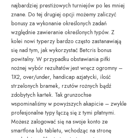
najbardziej prestiżowych turniejów po les mniej
znane. Do tej drugiej opcji możemy zaliczyć
bonusy za wykonanie określonych zadań
względnie zawieranie określonych typów. Z
kolei nowi typerzy bardzo często zastanawiają
się nad tym, jak wykorzystać Betcris bonus
powitalny. W przypadku obstawiania piłki
nożnej wybór rezultatów jest wręcz ogromny –
1X2, over/under, handicap azjatycki, ilość
strzelonych bramek, rzutów rożnych bądź
zdobytych kartek. Tak grunzochse
wspominaliśmy w powyższych akapicie – zwykle
profesjonalne typy łączą się z tymi płatnymi.
Możesz zalogować się na swoje konto ze
smartfona lub tabletu, wchodząc na stronę