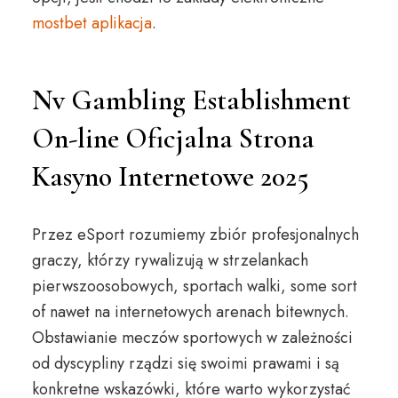
mostbet aplikacja
.
Nv Gambling Establishment
On-line Oficjalna Strona
Kasyno Internetowe 2025
Przez eSport rozumiemy zbiór profesjonalnych
graczy, którzy rywalizują w strzelankach
pierwszoosobowych, sportach walki, some sort
of nawet na internetowych arenach bitewnych.
Obstawianie meczów sportowych w zależności
od dyscypliny rządzi się swoimi prawami i są
konkretne wskazówki, które warto wykorzystać