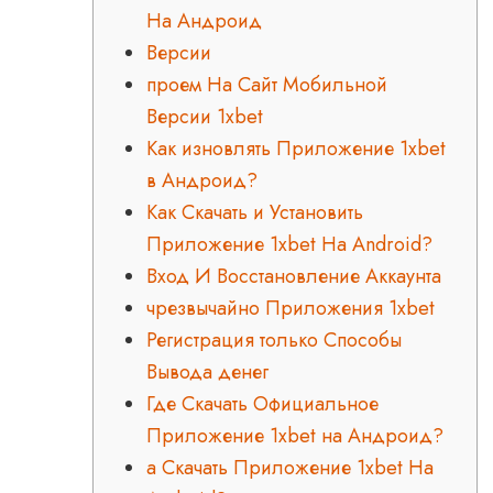
На Андроид
Версии
проем На Сайт Мобильной
Версии 1xbet
Как изновлять Приложение 1xbet
в Андроид?
Как Скачать и Установить
Приложение 1xbet На Android?
Вход И Восстановление Аккаунта
чрезвычайно Приложения 1xbet
Регистрация только Способы
Вывода денег
Где Скачать Официальное
Приложение 1xbet на Андроид?
а Скачать Приложение 1xbet На