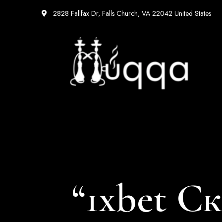
2828 Fallfax Dr, Falls Church, VA 22042 United States
Huqqa
Huqqa
Lounge
Flavorful
Lounge
Escape –
Experience
“1xbet С
Bliss in
Every Puff