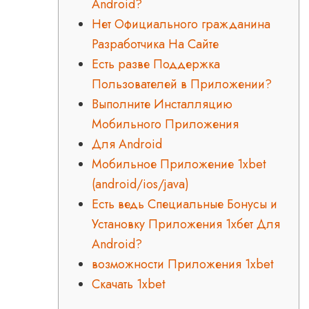
Android?
Нет Официального гражданина
Разработчика На Сайте
Есть разве Поддержка
Пользователей в Приложении?
Выполните Инсталляцию
Мобильного Приложения
Для Android
Мобильное Приложение 1xbet
(android/ios/java)
Есть ведь Специальные Бонусы и
Установку Приложения 1хбет Для
Android?
возможности Приложения 1xbet
Скачать 1xbet