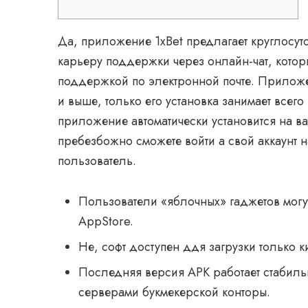
Да, приложение 1xBet предлагает круглосут
карьеру поддержки через онлайн-чат, котор
поддержкой по электронной почте. Приложен
и выше, только его установка занимает все
приложение автоматически установится на ва
пребезбожно сможете войти а свой аккаунт 
пользователь.
Пользователи «яблочных» гаджетов могу
AppStore.
Не, софт доступен ддя загрузки только 
Последняя версия APK работает стабил
серверами букмекерской конторы.