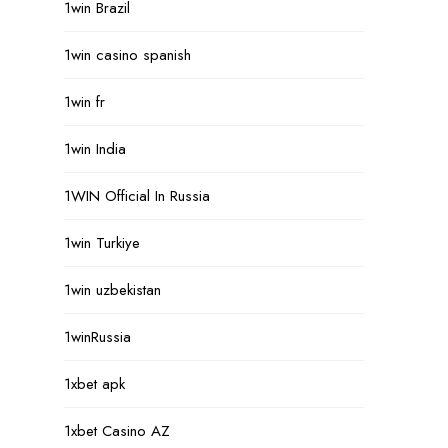
1win Brazil
1win casino spanish
1win fr
1win India
1WIN Official In Russia
1win Turkiye
1win uzbekistan
1winRussia
1xbet apk
1xbet Casino AZ