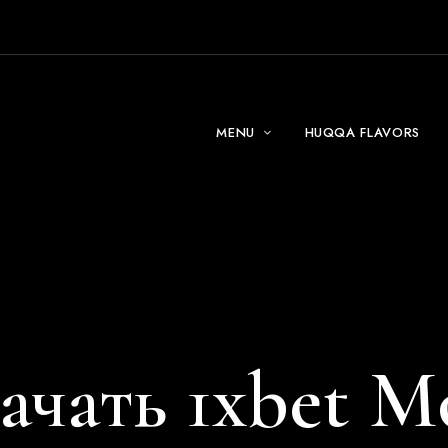
MENU
HUQQA FLAVORS
качать 1xbet M