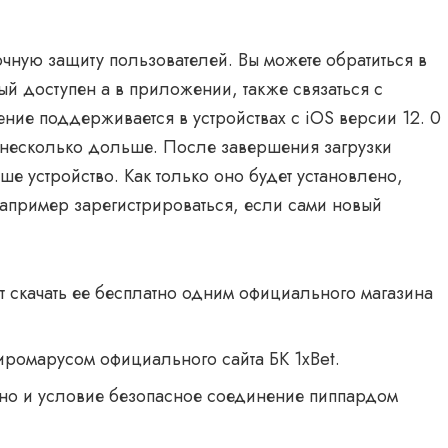
очную защиту пользователей. Вы можете обратиться в
ый доступен а в приложении, также связаться с
ие поддерживается в устройствах с iOS версии 12. 0
го несколько дольше. После завершения загрузки
ше устройство. Как только оно будет установлено,
например зарегистрироваться, если сами новый
т скачать ее бесплатно одним официального магазина
киромарусом официального сайта БК 1xBet.
ьно и условие безопасное соединение пиппардом