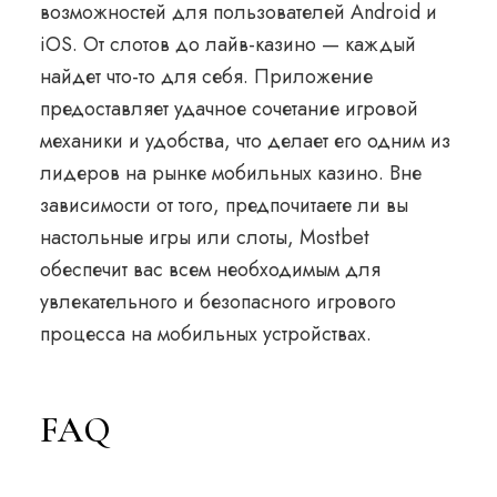
возможностей для пользователей Android и
iOS. От слотов до лайв-казино — каждый
найдет что-то для себя. Приложение
предоставляет удачное сочетание игровой
механики и удобства, что делает его одним из
лидеров на рынке мобильных казино. Вне
зависимости от того, предпочитаете ли вы
настольные игры или слоты, Mostbet
обеспечит вас всем необходимым для
увлекательного и безопасного игрового
процесса на мобильных устройствах.
FAQ