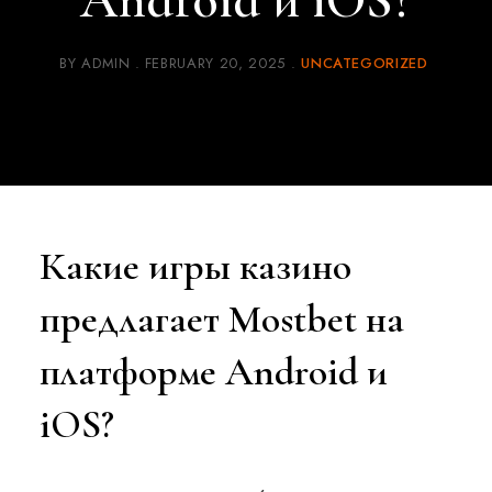
BY
ADMIN
FEBRUARY 20, 2025
UNCATEGORIZED
Какие игры казино
предлагает Mostbet на
платформе Android и
iOS?