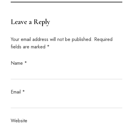
Leave a Reply
Your email address will not be published.
Required
fields are marked
*
Name
*
Email
*
Website