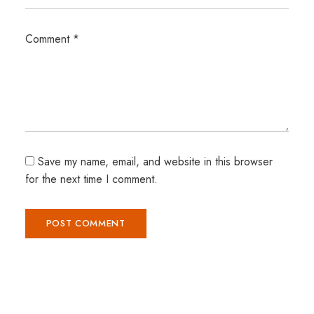
Comment
*
Save my name, email, and website in this browser
for the next time I comment.