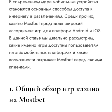
В современном мире мобильные устройства
становятся основным способом доступа к
интернету и развлечениям. Среди прочих,
казино Mostbet предлагает широкий
ассортимент игр для платформ Android и iOS.
В данной статье мы детально рассмотрим,
какие именно игры доступны пользователям
на этих мобильных платформах и какие
возможности открывает Mostbet перед своими
клиентами.
1. Общий обзор игр казино
на Mostbet