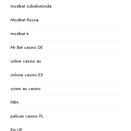
mostbet ozbekistonda
Mostbet Russia
mostbet tr
Mr Bet casino DE
online casino au
onlone casino ES
ozwin au casino
PBN
pelican casino PL
Pin UP