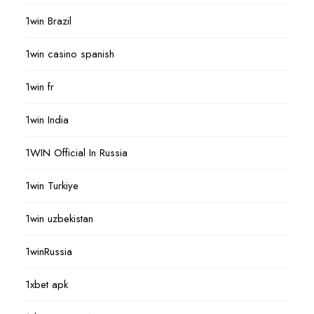
1win Brazil
1win casino spanish
1win fr
1win India
1WIN Official In Russia
1win Turkiye
1win uzbekistan
1winRussia
1xbet apk