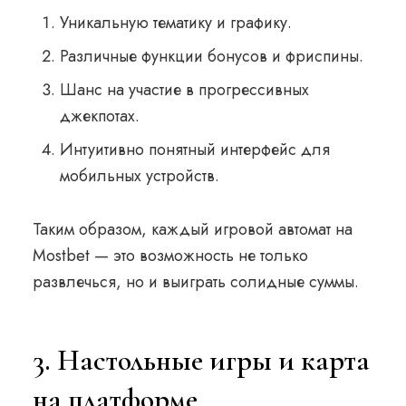
Уникальную тематику и графику.
Различные функции бонусов и фриспины.
Шанс на участие в прогрессивных
джекпотах.
Интуитивно понятный интерфейс для
мобильных устройств.
Таким образом, каждый игровой автомат на
Mostbet — это возможность не только
развлечься, но и выиграть солидные суммы.
3. Настольные игры и карта
на платформе