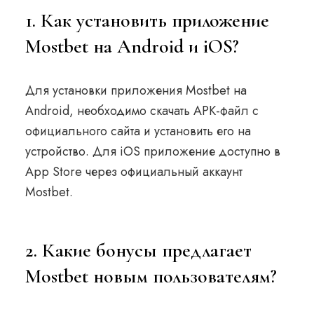
1. Как установить приложение
Mostbet на Android и iOS?
Для установки приложения Mostbet на
Android, необходимо скачать APK-файл с
официального сайта и установить его на
устройство. Для iOS приложение доступно в
App Store через официальный аккаунт
Mostbet.
2. Какие бонусы предлагает
Mostbet новым пользователям?