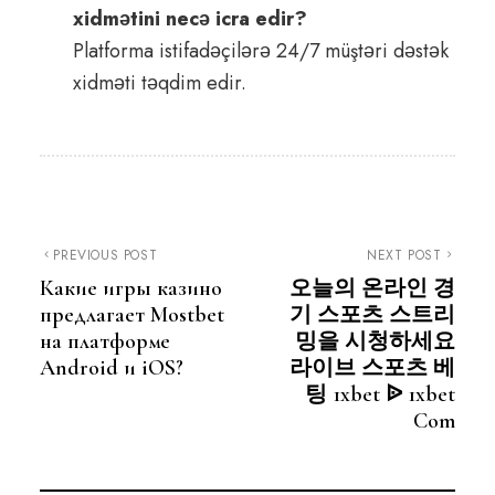
xidmətini necə icra edir?
Platforma istifadəçilərə 24/7 müştəri dəstək
xidməti təqdim edir.
Post
PREVIOUS POST
NEXT POST
Какие игры казино
오늘의 온라인 경
navigation
предлагает Mostbet
기 스포츠 스트리
на платформе
밍을 시청하세요
Android и iOS?
라이브 스포츠 베
팅 1xbet ᐉ 1xbet
Com