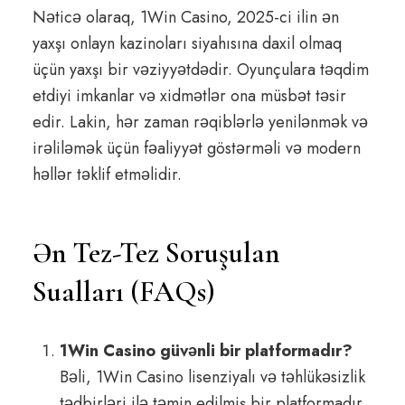
Nəticə olaraq, 1Win Casino, 2025-ci ilin ən
yaxşı onlayn kazinoları siyahısına daxil olmaq
üçün yaxşı bir vəziyyətdədir. Oyunçulara təqdim
etdiyi imkanlar və xidmətlər ona müsbət təsir
edir. Lakin, hər zaman rəqiblərlə yenilənmək və
irəliləmək üçün fəaliyyət göstərməli və modern
həllər təklif etməlidir.
Ən Tez-Tez Soruşulan
Sualları (FAQs)
1Win Casino güvənli bir platformadır?
Bəli, 1Win Casino lisenziyalı və təhlükəsizlik
tədbirləri ilə təmin edilmiş bir platformadır.