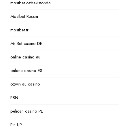
mostbet ozbekistonda
Mostbet Russia
mostbet tr
Mr Bet casino DE
online casino au
onlone casino ES
ozwin au casino
PBN
pelican casino PL
Pin UP