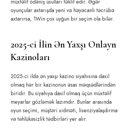
müxtəlif ödəniş üsulları təklif edir. Əgər
oyunçular axtarışda yeni və həyəcanlı təcrübə
axtarırsa, 1Win çox uyğun bir seçim ola bilər.
2025-ci İlin Ən Yaxşı Onlayn
Kazinoları
2025-ci ildə ən yaxşı kazino siyahısına daxil
olmaq hər bir kazinonun əsas məqsədlərindən
biridir. Bu siyahıya daxil olmaq üçün müxtəlif
meyarlar gözləmək lazımdır. Bunlar arasında
oyun seçimi, müştəri xidməti, lisenziyalaşdırma
və təhlükəsizlik tədbirləri yer alır.