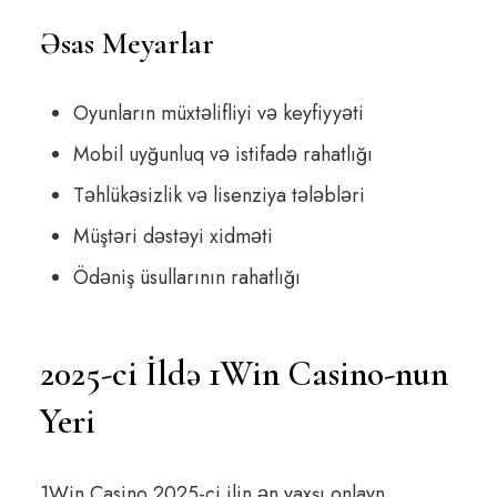
Əsas Meyarlar
Oyunların müxtəlifliyi və keyfiyyəti
Mobil uyğunluq və istifadə rahatlığı
Təhlükəsizlik və lisenziya tələbləri
Müştəri dəstəyi xidməti
Ödəniş üsullarının rahatlığı
2025-ci İldə 1Win Casino-nun
Yeri
1Win Casino 2025-ci ilin ən yaxşı onlayn