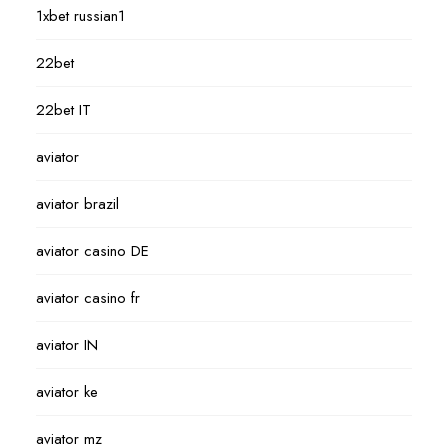
1xbet russian1
22bet
22bet IT
aviator
aviator brazil
aviator casino DE
aviator casino fr
aviator IN
aviator ke
aviator mz