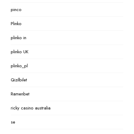
pinco
Plinko
plinko in
plinko UK
plinko_pl
Qizilbilet
Ramenbet
ricky casino australia
se