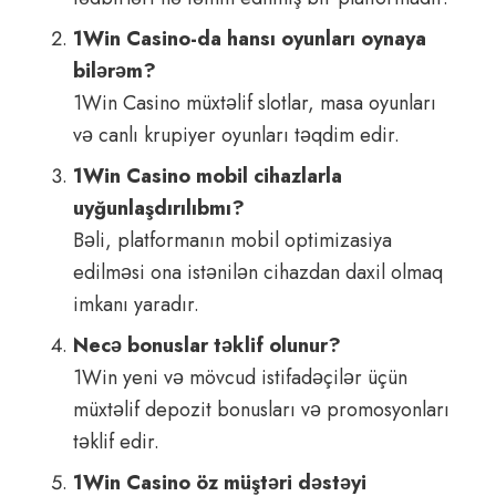
1Win Casino-da hansı oyunları oynaya
bilərəm?
1Win Casino müxtəlif slotlar, masa oyunları
və canlı krupiyer oyunları təqdim edir.
1Win Casino mobil cihazlarla
uyğunlaşdırılıbmı?
Bəli, platformanın mobil optimizasiya
edilməsi ona istənilən cihazdan daxil olmaq
imkanı yaradır.
Necə bonuslar təklif olunur?
1Win yeni və mövcud istifadəçilər üçün
müxtəlif depozit bonusları və promosyonları
təklif edir.
1Win Casino öz müştəri dəstəyi