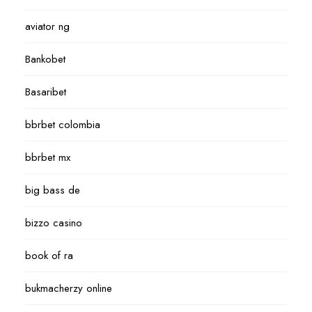
aviator ng
Bankobet
Basaribet
bbrbet colombia
bbrbet mx
big bass de
bizzo casino
book of ra
bukmacherzy online