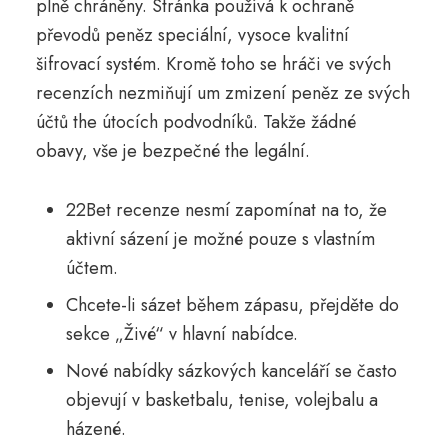
plně chráněny. Stránka používá k ochraně
převodů peněz speciální, vysoce kvalitní
šifrovací systém. Kromě toho se hráči ve svých
recenzích nezmiňují um zmizení peněz ze svých
účtů the útocích podvodníků. Takže žádné
obavy, vše je bezpečné the legální.
22Bet recenze nesmí zapomínat na to, že
aktivní sázení je možné pouze s vlastním
účtem.
Chcete-li sázet během zápasu, přejděte do
sekce „Živé“ v hlavní nabídce.
Nové nabídky sázkových kanceláří se často
objevují v basketbalu, tenise, volejbalu a
házené.