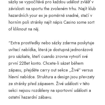
sázky se vypočítává pro každou událost zvlášť v
závislosti na sportu the zvoleném trhu. Najít klub
hazardních your ex je poměrně snadné, stačí v
horním poli stránky najít nápis Casino some sort
of kliknout na něj.
“Extra prostředky nebo sázky zdarma poskytuje
uvítací nabídka, která je dostupná jednorázově
pro sázkaře, kteří cuando zrovna vytvoří své
první 22Bet konto. Chcete-li sázet během
zápasu, přejděte carry out sekce „Živé“ versus
hlavní nabídce. Struktura a design jsou převzaty
ze stránky před zápasem. Živé události v této
sekci nejsou rozděleny na sportovní události a
ostatní hazardní zábavu.