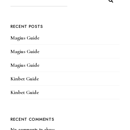
RECENT POSTS
Magius Guide
Magius Guide
Magius Guide
Kinbet Guide
Kinbet Guide
RECENT COMMENTS
No comments to show.