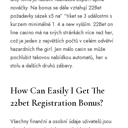
nováčky. Na bonus se dále vztahují 22Bet
požadavky sázek x5 na” “tiket se 3 událostmi s
kurzem minimálně 1. 4 a new vyšším. 22Bet on
line casino má na svých stránkách více než her,
což je jeden z největších počtů v celém odvětví
hazardních the girl. Jen málo casin se může
pochlubit takovou nabídkou automatů, her u
stolu a dalších druhů zábavy.
How Can Easily I Get The
22bet Registration Bonus?
Všechny finanční a osobní údaje uživatelů jsou