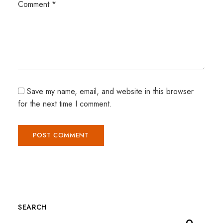
Comment
*
Save my name, email, and website in this browser
for the next time I comment.
SEARCH