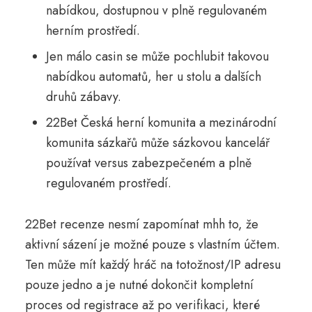
nabídkou, dostupnou v plně regulovaném
herním prostředí.
Jen málo casin se může pochlubit takovou
nabídkou automatů, her u stolu a dalších
druhů zábavy.
22Bet Česká herní komunita a mezinárodní
komunita sázkařů může sázkovou kancelář
používat versus zabezpečeném a plně
regulovaném prostředí.
22Bet recenze nesmí zapomínat mhh to, že
aktivní sázení je možné pouze s vlastním účtem.
Ten může mít každý hráč na totožnost/IP adresu
pouze jedno a je nutné dokončit kompletní
proces od registrace až po verifikaci, které