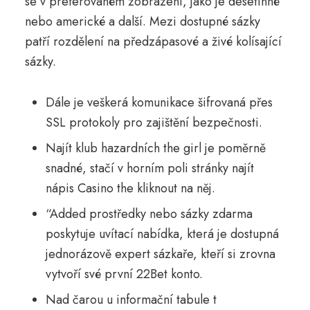
se v preferovaném zobrazení, jako je desetinné
nebo americké a další. Mezi dostupné sázky
patří rozdělení na předzápasové a živé kolísající
sázky.
Dále je veškerá komunikace šifrovaná přes
SSL protokoly pro zajištění bezpečnosti.
Najít klub hazardních the girl je poměrně
snadné, stačí v horním poli stránky najít
nápis Casino the kliknout na něj.
“Added prostředky nebo sázky zdarma
poskytuje uvítací nabídka, která je dostupná
jednorázově expert sázkaře, kteří si zrovna
vytvoří své první 22Bet konto.
Nad čarou u informační tabule t