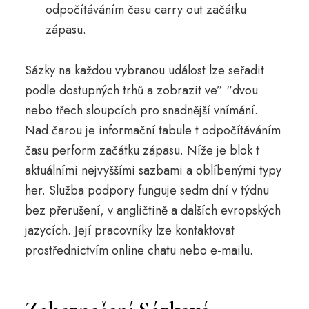
odpočítáváním času carry out začátku
zápasu.
Sázky na každou vybranou událost lze seřadit
podle dostupných trhů a zobrazit ve” “dvou
nebo třech sloupcích pro snadnější vnímání.
Nad čarou je informační tabule t odpočítáváním
času perform začátku zápasu. Níže je blok t
aktuálními nejvyššími sazbami a oblíbenými typy
her. Služba podpory funguje sedm dní v týdnu
bez přerušení, v angličtině a dalších evropských
jazycích. Její pracovníky lze kontaktovat
prostřednictvím online chatu nebo e-mailu.