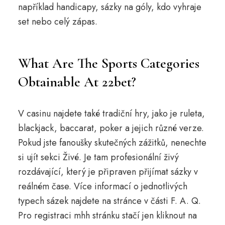
například handicapy, sázky na góly, kdo vyhraje
set nebo celý zápas.
What Are The Sports Categories
Obtainable At 22bet?
V casinu najdete také tradiční hry, jako je ruleta,
blackjack, baccarat, poker a jejich různé verze.
Pokud jste fanoušky skutečných zážitků, nenechte
si ujít sekci Živé. Je tam profesionální živý
rozdávající, který je připraven přijímat sázky v
reálném čase. Více informací o jednotlivých
typech sázek najdete na stránce v části F. A. Q.
Pro registraci mhh stránku stačí jen kliknout na