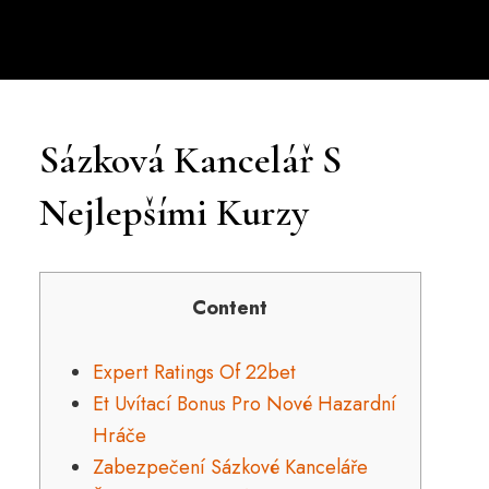
Sázková Kancelář S
Nejlepšími Kurzy
Content
Expert Ratings Of 22bet
Et Uvítací Bonus Pro Nové Hazardní
Hráče
Zabezpečení Sázkové Kanceláře