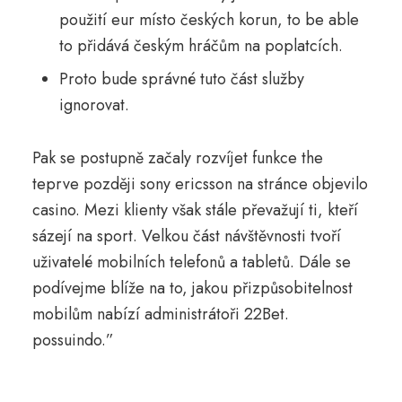
použití eur místo českých korun, to be able
to přidává českým hráčům na poplatcích.
Proto bude správné tuto část služby
ignorovat.
Pak se postupně začaly rozvíjet funkce the
teprve později sony ericsson na stránce objevilo
casino. Mezi klienty však stále převažují ti, kteří
sázejí na sport. Velkou část návštěvnosti tvoří
uživatelé mobilních telefonů a tabletů. Dále se
podívejme blíže na to, jakou přizpůsobitelnost
mobilům nabízí administrátoři 22Bet.
possuindo.”