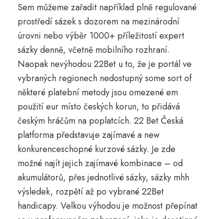
Sem můžeme zařadit například plně regulované
prostředí sázek s dozorem na mezinárodní
úrovni nebo výběr 1000+ příležitostí expert
sázky denně, včetně mobilního rozhraní.
Naopak nevýhodou 22Bet u to, že je portál ve
vybraných regionech nedostupný some sort of
některé platební metody jsou omezené em
použití eur místo českých korun, to přidává
českým hráčům na poplatcích. 22 Bet Česká
platforma představuje zajímavé a new
konkurenceschopné kurzové sázky. Je zde
možné najít jejich zajímavé kombinace – od
akumulátorů, přes jednotlivé sázky, sázky mhh
výsledek, rozpětí až po vybrané 22Bet
handicapy. Velkou výhodou je možnost přepínat