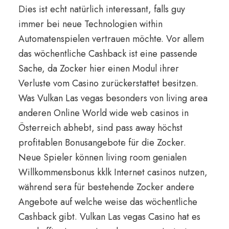
Dies ist echt natürlich interessant, falls guy
immer bei neue Technologien within
Automatenspielen vertrauen möchte. Vor allem
das wöchentliche Cashback ist eine passende
Sache, da Zocker hier einen Modul ihrer
Verluste vom Casino zurückerstattet besitzen.
Was Vulkan Las vegas besonders von living area
anderen Online World wide web casinos in
Österreich abhebt, sind pass away höchst
profitablen Bonusangebote für die Zocker.
Neue Spieler können living room genialen
Willkommensbonus kklk Internet casinos nutzen,
während sera für bestehende Zocker andere
Angebote auf welche weise das wöchentliche
Cashback gibt. Vulkan Las vegas Casino hat es