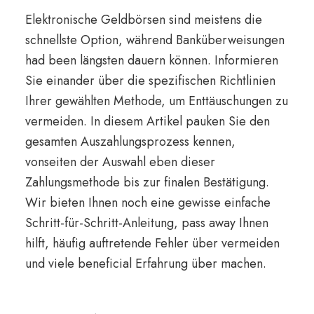
Elektronische Geldbörsen sind meistens die
schnellste Option, während Banküberweisungen
had been längsten dauern können. Informieren
Sie einander über die spezifischen Richtlinien
Ihrer gewählten Methode, um Enttäuschungen zu
vermeiden. In diesem Artikel pauken Sie den
gesamten Auszahlungsprozess kennen,
vonseiten der Auswahl eben dieser
Zahlungsmethode bis zur finalen Bestätigung.
Wir bieten Ihnen noch eine gewisse einfache
Schritt-für-Schritt-Anleitung, pass away Ihnen
hilft, häufig auftretende Fehler über vermeiden
und viele beneficial Erfahrung über machen.