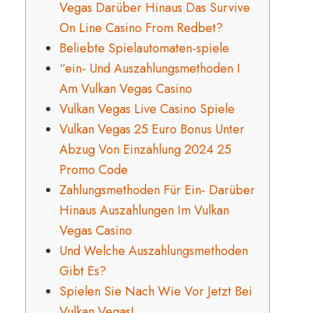
Vegas Darüber Hinaus Das Survive
On Line Casino From Redbet?
Beliebte Spielautomaten-spiele
“ein- Und Auszahlungsmethoden I
Am Vulkan Vegas Casino
Vulkan Vegas Live Casino Spiele
Vulkan Vegas 25 Euro Bonus Unter
Abzug Von Einzahlung 2024 25
Promo Code
Zahlungsmethoden Für Ein- Darüber
Hinaus Auszahlungen Im Vulkan
Vegas Casino
Und Welche Auszahlungsmethoden
Gibt Es?
Spielen Sie Nach Wie Vor Jetzt Bei
Vulkan Vegas!