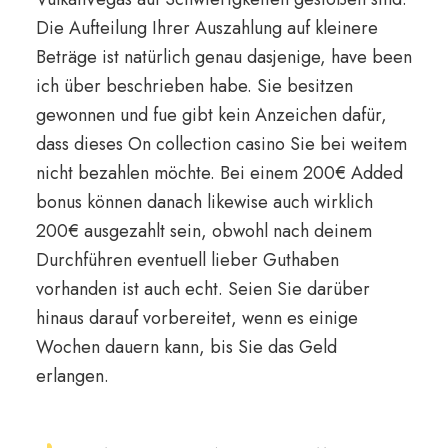
Die Aufteilung Ihrer Auszahlung auf kleinere
Beträge ist natürlich genau dasjenige, have been
ich über beschrieben habe. Sie besitzen
gewonnen und fue gibt kein Anzeichen dafür,
dass dieses On collection casino Sie bei weitem
nicht bezahlen möchte. Bei einem 200€ Added
bonus können danach likewise auch wirklich
200€ ausgezahlt sein, obwohl nach deinem
Durchführen eventuell lieber Guthaben
vorhanden ist auch echt. Seien Sie darüber
hinaus darauf vorbereitet, wenn es einige
Wochen dauern kann, bis Sie das Geld
erlangen.