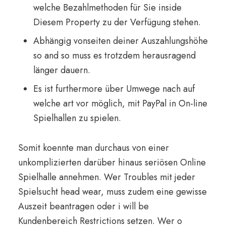
welche Bezahlmethoden für Sie inside
Diesem Property zu der Verfügung stehen.
Abhängig vonseiten deiner Auszahlungshöhe
so and so muss es trotzdem herausragend
länger dauern.
Es ist furthermore über Umwege nach auf
welche art vor möglich, mit PayPal in On-line
Spielhallen zu spielen.
Somit koennte man durchaus von einer
unkomplizierten darüber hinaus seriösen Online
Spielhalle annehmen. Wer Troubles mit jeder
Spielsucht head wear, muss zudem eine gewisse
Auszeit beantragen oder i will be
Kundenbereich Restrictions setzen. Wer o