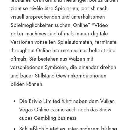
zieht se révèle être Spieler an, perish nach
visuell ansprechenden und unterhaltsamen
Spielmöglichkeiten suchen. Online” “Video
poker machines sind oftmals immer digitale
Versionen vonseiten Spielautomaten, terminate
throughout Online Internet casinos beliebt sind
oftmals. Sie bestehen aus Walzen mit
verschiedenen Symbolen, die einander drehen
und bauer Stillstand Gewinnkombinationen
bilden können.
Die Brivio Limited führt neben dem Vulkan
Vegas Online casino auch noch das Snow
cubes Gambling business.
Schließlich bietet es unter anderem bislang