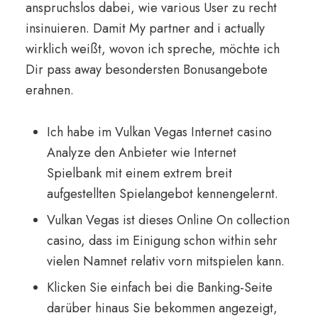
anspruchslos dabei, wie various User zu recht
insinuieren. Damit My partner and i actually
wirklich weißt, wovon ich spreche, möchte ich
Dir pass away besondersten Bonusangebote
erahnen.
Ich habe im Vulkan Vegas Internet casino
Analyze den Anbieter wie Internet
Spielbank mit einem extrem breit
aufgestellten Spielangebot kennengelernt.
Vulkan Vegas ist dieses Online On collection
casino, dass im Einigung schon within sehr
vielen Namnet relativ vorn mitspielen kann.
Klicken Sie einfach bei die Banking-Seite
darüber hinaus Sie bekommen angezeigt,