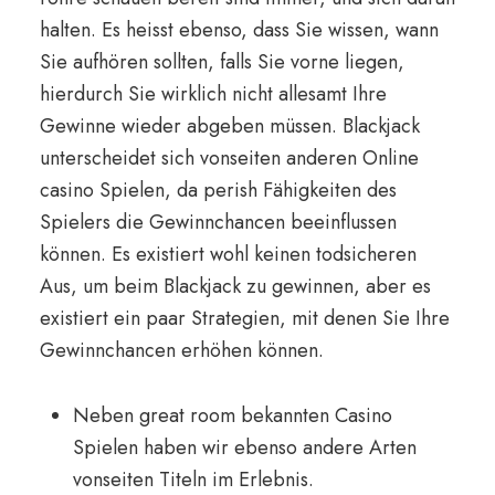
halten. Es heisst ebenso, dass Sie wissen, wann
Sie aufhören sollten, falls Sie vorne liegen,
hierdurch Sie wirklich nicht allesamt Ihre
Gewinne wieder abgeben müssen. Blackjack
unterscheidet sich vonseiten anderen Online
casino Spielen, da perish Fähigkeiten des
Spielers die Gewinnchancen beeinflussen
können. Es existiert wohl keinen todsicheren
Aus, um beim Blackjack zu gewinnen, aber es
existiert ein paar Strategien, mit denen Sie Ihre
Gewinnchancen erhöhen können.
Neben great room bekannten Casino
Spielen haben wir ebenso andere Arten
vonseiten Titeln im Erlebnis.