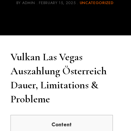
BY
ADMIN
FEBRUARY 15, 2025
UNCATEGORIZED
Vulkan Las Vegas
Auszahlung Österreich
Dauer, Limitations &
Probleme
Content