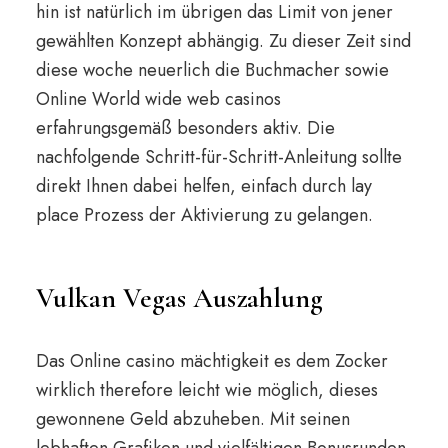
hin ist natürlich im übrigen das Limit von jener
gewählten Konzept abhängig. Zu dieser Zeit sind
diese woche neuerlich die Buchmacher sowie
Online World wide web casinos
erfahrungsgemäß besonders aktiv. Die
nachfolgende Schritt-für-Schritt-Anleitung sollte
direkt Ihnen dabei helfen, einfach durch lay
place Prozess der Aktivierung zu gelangen.
Vulkan Vegas Auszahlung
Das Online casino mächtigkeit es dem Zocker
wirklich therefore leicht wie möglich, dieses
gewonnene Geld abzuheben. Mit seinen
lebhaften Grafiken und vielfältigen Bonusrunden