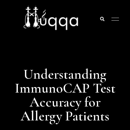
Huqqa
Huqqa
Lounge
Flavorful
Lounge
Escape –
Understanding
Experience
Bliss in
ImmunoCAP Test
Every Puff
Accuracy for
Allergy Patients