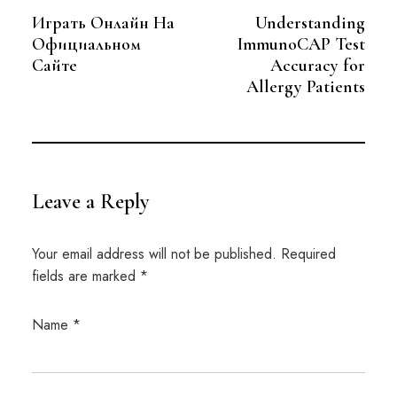
Post
Играть Онлайн На
Understanding
navigation
Официальном
ImmunoCAP Test
Сайте
Accuracy for
Allergy Patients
Leave a Reply
Your email address will not be published.
Required
fields are marked
*
Name
*