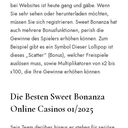
bei Websites ist heute gang und gäbe. Wenn
Sie sehr sehen oder herunterladen möchten,
müssen Sie sich registrieren. Sweet Bonanza hat
auch mehrere Bonusfunktionen, perish die
Gewinne des Spielers erhöhen können. Zum
Beispiel gibt es ein Symbol Dieser Lollipop ist
dieses „Scatter“ (Bonus), welcher Freispiele
auslösen muss, sowie Multiplikatoren von x2 bis
x100, die Ihre Gewinne erhöhen können.
Die Besten Sweet Bonanza
Online Casinos 01/2025
Sein Team darüber hinaus er stehen für seriöse,