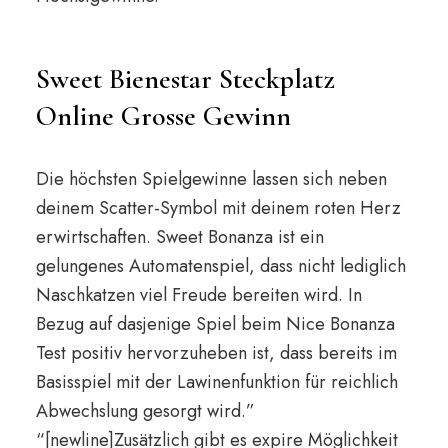
Sweet Bienestar Steckplatz
Online Grosse Gewinn
Die höchsten Spielgewinne lassen sich neben
deinem Scatter-Symbol mit deinem roten Herz
erwirtschaften. Sweet Bonanza ist ein
gelungenes Automatenspiel, dass nicht lediglich
Naschkatzen viel Freude bereiten wird. In
Bezug auf dasjenige Spiel beim Nice Bonanza
Test positiv hervorzuheben ist, dass bereits im
Basisspiel mit der Lawinenfunktion für reichlich
Abwechslung gesorgt wird.”
“[newline]Zusätzlich gibt es expire Möglichkeit