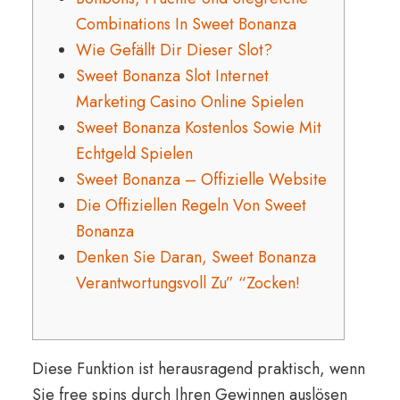
Combinations In Sweet Bonanza
Wie Gefällt Dir Dieser Slot?
Sweet Bonanza Slot Internet
Marketing Casino Online Spielen
Sweet Bonanza Kostenlos Sowie Mit
Echtgeld Spielen
Sweet Bonanza – Offizielle Website
Die Offiziellen Regeln Von Sweet
Bonanza
Denken Sie Daran, Sweet Bonanza
Verantwortungsvoll Zu” “Zocken!
Diese Funktion ist herausragend praktisch, wenn
Sie free spins durch Ihren Gewinnen auslösen