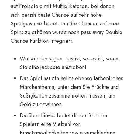
auf Freispiele mit Multiplikatoren, bei denen
sich perish beste Chance auf sehr hohe
Spielgewinne bietet. Um die Chancen auf Free
Spins zu erhöhen wurde noch pass away Double
Chance Funktion integriert.
Wir würden sagen, das ist, wo es ist, wenn
Sie eine jackpote anstreben!
Das Spiel hat ein helles ebenso farbenfrohes
Märchenthema, unter dem Sie Früchte und
Süßigkeiten zusammenrotten müssen, um
Geld zu gewinnen.
Darüber hinaus bietet dieser Slot den
Spielern eine Vielzahl von
Einsatzmöglichkeiten sowie verschiedene