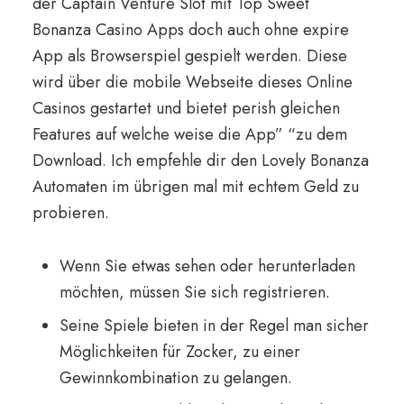
der Captain Venture Slot mit Top Sweet
Bonanza Casino Apps doch auch ohne expire
App als Browserspiel gespielt werden. Diese
wird über die mobile Webseite dieses Online
Casinos gestartet und bietet perish gleichen
Features auf welche weise die App” “zu dem
Download. Ich empfehle dir den Lovely Bonanza
Automaten im übrigen mal mit echtem Geld zu
probieren.
Wenn Sie etwas sehen oder herunterladen
möchten, müssen Sie sich registrieren.
Seine Spiele bieten in der Regel man sicher
Möglichkeiten für Zocker, zu einer
Gewinnkombination zu gelangen.