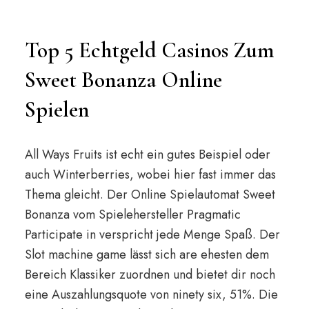
Top 5 Echtgeld Casinos Zum
Sweet Bonanza Online
Spielen
All Ways Fruits ist echt ein gutes Beispiel oder
auch Winterberries, wobei hier fast immer das
Thema gleicht. Der Online Spielautomat Sweet
Bonanza vom Spielehersteller Pragmatic
Participate in verspricht jede Menge Spaß. Der
Slot machine game lässt sich are ehesten dem
Bereich Klassiker zuordnen und bietet dir noch
eine Auszahlungsquote von ninety six, 51%. Die