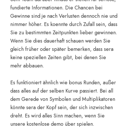
fundierte Informationen. Die Chancen bei
Gewinne sind je nach Verlusten dennoch nie und
nimmer höher. Es koennte durch Zufall sein, dass
Sie zu bestimmten Zeitpunkten lieber gewinnen.
Wenn Sie dies dauerhaft schauen werden Sie
gleich früher oder später bemerken, dass sera
keine speziellen Zeiten gibt, bei denen Sie
mehr abbauen.
Es funktioniert ähnlich wie bonus Runden, außer
dass alles auf der selben Kurve passiert. Bei all
dem Gerede von Symbolen und Multiplikatoren
könnte sera der Kopf sein, der sich inzwischen
dreht. Es wird alles Sinn machen, wenn Sie
unsere kostenlose demo über spielen.