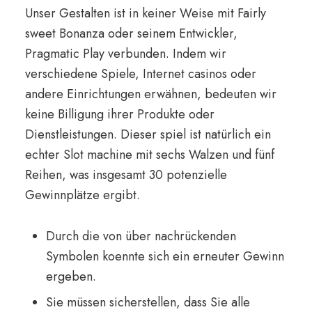
Unser Gestalten ist in keiner Weise mit Fairly
sweet Bonanza oder seinem Entwickler,
Pragmatic Play verbunden. Indem wir
verschiedene Spiele, Internet casinos oder
andere Einrichtungen erwähnen, bedeuten wir
keine Billigung ihrer Produkte oder
Dienstleistungen. Dieser spiel ist natürlich ein
echter Slot machine mit sechs Walzen und fünf
Reihen, was insgesamt 30 potenzielle
Gewinnplätze ergibt.
Durch die von über nachrückenden
Symbolen koennte sich ein erneuter Gewinn
ergeben.
Sie müssen sicherstellen, dass Sie alle