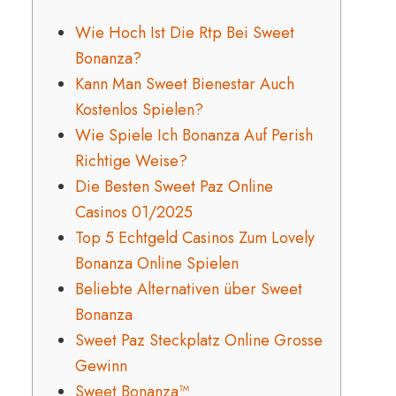
Wie Hoch Ist Die Rtp Bei Sweet
Bonanza?
Kann Man Sweet Bienestar Auch
Kostenlos Spielen?
Wie Spiele Ich Bonanza Auf Perish
Richtige Weise?
Die Besten Sweet Paz Online
Casinos 01/2025
Top 5 Echtgeld Casinos Zum Lovely
Bonanza Online Spielen
Beliebte Alternativen über Sweet
Bonanza
Sweet Paz Steckplatz Online Grosse
Gewinn
Sweet Bonanza™