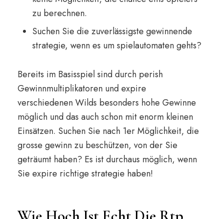
zu berechnen.
Suchen Sie die zuverlässigste gewinnende
strategie, wenn es um spielautomaten gehts?
Bereits im Basisspiel sind durch perish
Gewinnmultiplikatoren und expire
verschiedenen Wilds besonders hohe Gewinne
möglich und das auch schon mit enorm kleinen
Einsätzen. Suchen Sie nach 1er Möglichkeit, die
grosse gewinn zu beschützen, von der Sie
geträumt haben? Es ist durchaus möglich, wenn
Sie expire richtige strategie haben!
Wie Hoch Ist Echt Die Rtp