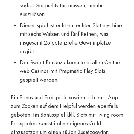
sodass Sie nichts tun müssen, um ihn
auszulösen.
Dieser spiel ist echt ein echter Slot machine
mit sechs Walzen und fünf Reihen, was
insgesamt 25 potenzielle Gewinnplätze
ergibt.
Der Sweet Bonanza koennte in allen On the
web Casinos mit Pragmatic Play Slots
gespielt werden.
Ein Bonus und Freispiele sowie noch eine App
zum Zocken auf dem Helpful werden ebenfalls
geboten. Im Bonusspiel kklk Slots mit living room
Freispielen kannst i ohne eigenes Geld
einzusetzen um einen süßen Zusatzgewinn