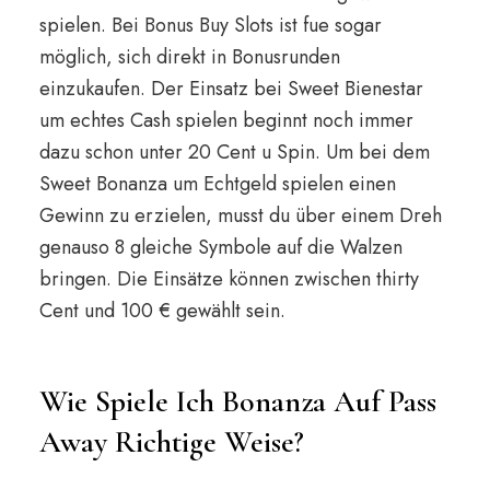
spielen. Bei Bonus Buy Slots ist fue sogar
möglich, sich direkt in Bonusrunden
einzukaufen. Der Einsatz bei Sweet Bienestar
um echtes Cash spielen beginnt noch immer
dazu schon unter 20 Cent u Spin. Um bei dem
Sweet Bonanza um Echtgeld spielen einen
Gewinn zu erzielen, musst du über einem Dreh
genauso 8 gleiche Symbole auf die Walzen
bringen. Die Einsätze können zwischen thirty
Cent und 100 € gewählt sein.
Wie Spiele Ich Bonanza Auf Pass
Away Richtige Weise?