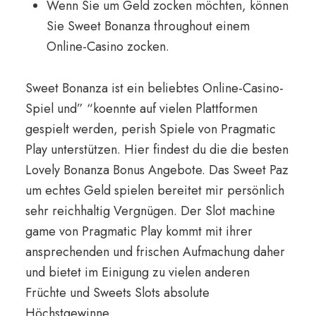
Wenn Sie um Geld zocken möchten, können
Sie Sweet Bonanza throughout einem
Online-Casino zocken.
Sweet Bonanza ist ein beliebtes Online-Casino-
Spiel und” “koennte auf vielen Plattformen
gespielt werden, perish Spiele von Pragmatic
Play unterstützen. Hier findest du die die besten
Lovely Bonanza Bonus Angebote. Das Sweet Paz
um echtes Geld spielen bereitet mir persönlich
sehr reichhaltig Vergnügen. Der Slot machine
game von Pragmatic Play kommt mit ihrer
ansprechenden und frischen Aufmachung daher
und bietet im Einigung zu vielen anderen
Früchte und Sweets Slots absolute
Höchstgewinne.