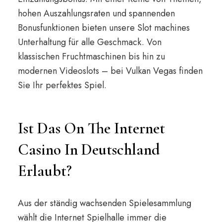
hohen Auszahlungsraten und spannenden
Bonusfunktionen bieten unsere Slot machines
Unterhaltung für alle Geschmack. Von
klassischen Fruchtmaschinen bis hin zu
modernen Videoslots – bei Vulkan Vegas finden
Sie Ihr perfektes Spiel.
Ist Das On The Internet
Casino In Deutschland
Erlaubt?
Aus der ständig wachsenden Spielesammlung
wählt die Internet Spielhalle immer die