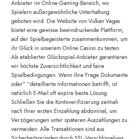
Anbieter im Online-Gaming-Bereich, wo
Spielern außergewöhnliche Unterhaltung
geboten wird. Die Website von Vulkan Vegas
bietet eine gewisse beeindruckende Plattform,
auf der Spielbegeisterte zusammenkommen, um
ihr Glück in unserem Online Casino zu testen.
Als etablierter Glücksspiel-Anbieter garantieren
wir höchste Zuversichtlichkeit und faire
Spielbedingungen. Wenn Ihre Frage Dokumente
oder” “detaillierte Informationen betrifft, ist
natürlich E-Mail oft expire beste Lösung.
Schließen Sie die Kontoverifizierung zeitnah
nach Ihrer ersten Einzahlung abdominal, um
Verzögerungen unter späteren Auszahlungen zu
vermeiden. Alle Transaktionen sind aus
Sicherheitsgründen durch SSL-Verschlüsselung