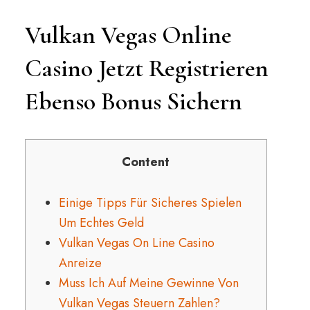
Vulkan Vegas Online
Casino Jetzt Registrieren
Ebenso Bonus Sichern
Content
Einige Tipps Für Sicheres Spielen
Um Echtes Geld
Vulkan Vegas On Line Casino
Anreize
Muss Ich Auf Meine Gewinne Von
Vulkan Vegas Steuern Zahlen?