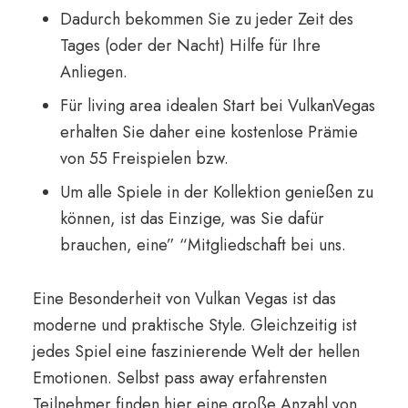
Dadurch bekommen Sie zu jeder Zeit des
Tages (oder der Nacht) Hilfe für Ihre
Anliegen.
Für living area idealen Start bei VulkanVegas
erhalten Sie daher eine kostenlose Prämie
von 55 Freispielen bzw.
Um alle Spiele in der Kollektion genießen zu
können, ist das Einzige, was Sie dafür
brauchen, eine” “Mitgliedschaft bei uns.
Eine Besonderheit von Vulkan Vegas ist das
moderne und praktische Style. Gleichzeitig ist
jedes Spiel eine faszinierende Welt der hellen
Emotionen. Selbst pass away erfahrensten
Teilnehmer finden hier eine große Anzahl von