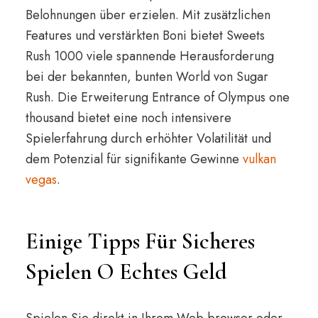
Belohnungen über erzielen. Mit zusätzlichen
Features und verstärkten Boni bietet Sweets
Rush 1000 viele spannende Herausforderung
bei der bekannten, bunten World von Sugar
Rush. Die Erweiterung Entrance of Olympus one
thousand bietet eine noch intensivere
Spielerfahrung durch erhöhter Volatilität und
dem Potenzial für signifikante Gewinne
vulkan
vegas
.
Einige Tipps Für Sicheres
Spielen O Echtes Geld
Spielen Sie direkt in Ihrem Web browser oder