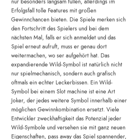
nur besonders langsam füllen, allerdings im
Erfolgsfall tolle Features mit großen
Gewinnchancen bieten. Die Spiele merken sich
den Fortschritt des Spielers und bei dem
nächsten Mal, falls er sich anmeldet und das
Spiel erneut aufruft, muss er genau dort
weitermachen, wo ser aufgehört hat. Das
expandierende Wild-Symbol ist natürlich nicht
nur spielmechanisch, sondern auch grafisch
oftmals ein echter Leckerbissen. Ein Wild-
Symbol bei einem Slot machine ist eine Art
Joker, der jedes weitere Symbol innerhalb einer
möglichen Gewinnkombination ersetzt. Viele
Entwickler zweckhaftigkeit das Potenzial jeder
Wild-Symbole und versehen sie mit ganz neuen
Eigenschaften, pass away das Spiel spannender,