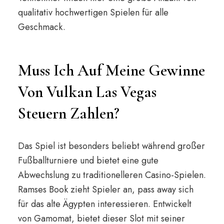
qualitativ hochwertigen Spielen für alle
Geschmack.
Muss Ich Auf Meine Gewinne
Von Vulkan Las Vegas
Steuern Zahlen?
Das Spiel ist besonders beliebt während großer
Fußballturniere und bietet eine gute
Abwechslung zu traditionelleren Casino-Spielen.
Ramses Book zieht Spieler an, pass away sich
für das alte Ägypten interessieren. Entwickelt
von Gamomat, bietet dieser Slot mit seiner