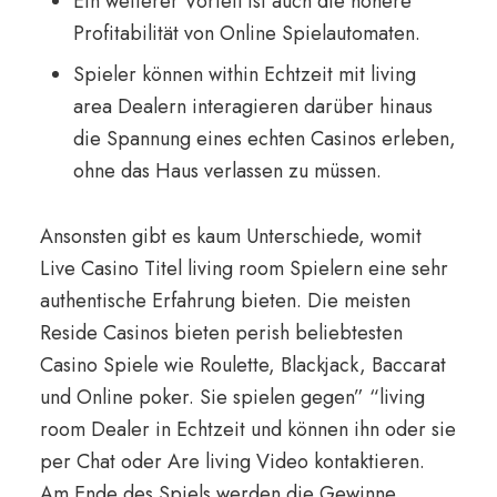
Ein weiterer Vorteil ist auch die höhere
Profitabilität von Online Spielautomaten.
Spieler können within Echtzeit mit living
area Dealern interagieren darüber hinaus
die Spannung eines echten Casinos erleben,
ohne das Haus verlassen zu müssen.
Ansonsten gibt es kaum Unterschiede, womit
Live Casino Titel living room Spielern eine sehr
authentische Erfahrung bieten. Die meisten
Reside Casinos bieten perish beliebtesten
Casino Spiele wie Roulette, Blackjack, Baccarat
und Online poker. Sie spielen gegen” “living
room Dealer in Echtzeit und können ihn oder sie
per Chat oder Are living Video kontaktieren.
Am Ende des Spiels werden die Gewinne