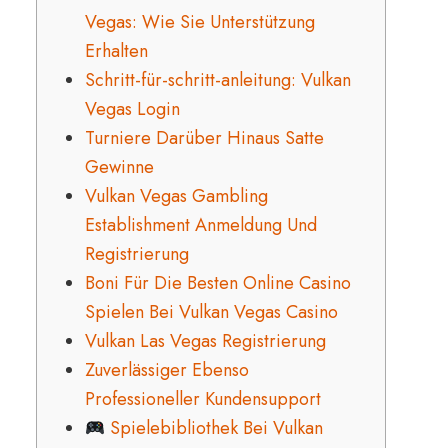
Vegas: Wie Sie Unterstützung
Erhalten
Schritt-für-schritt-anleitung: Vulkan
Vegas Login
Turniere Darüber Hinaus Satte
Gewinne
Vulkan Vegas Gambling
Establishment Anmeldung Und
Registrierung
Boni Für Die Besten Online Casino
Spielen Bei Vulkan Vegas Casino
Vulkan Las Vegas Registrierung
Zuverlässiger Ebenso
Professioneller Kundensupport
Spielebibliothek Bei Vulkan