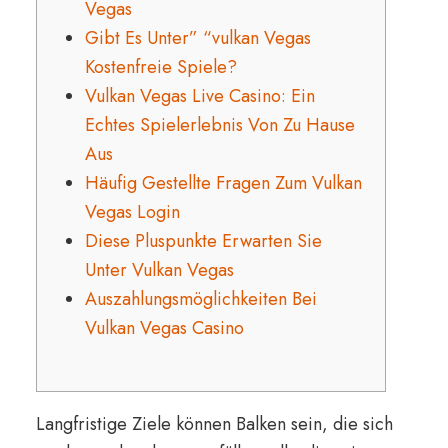
Vegas
Gibt Es Unter” “vulkan Vegas
Kostenfreie Spiele?
Vulkan Vegas Live Casino: Ein
Echtes Spielerlebnis Von Zu Hause
Aus
Häufig Gestellte Fragen Zum Vulkan
Vegas Login
Diese Pluspunkte Erwarten Sie
Unter Vulkan Vegas
Auszahlungsmöglichkeiten Bei
Vulkan Vegas Casino
Langfristige Ziele können Balken sein, die sich