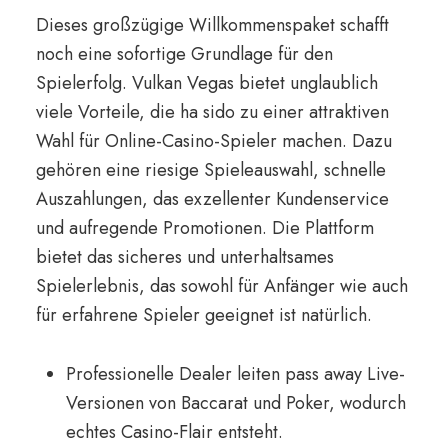
Dieses großzügige Willkommenspaket schafft
noch eine sofortige Grundlage für den
Spielerfolg. Vulkan Vegas bietet unglaublich
viele Vorteile, die ha sido zu einer attraktiven
Wahl für Online-Casino-Spieler machen. Dazu
gehören eine riesige Spieleauswahl, schnelle
Auszahlungen, das exzellenter Kundenservice
und aufregende Promotionen. Die Plattform
bietet das sicheres und unterhaltsames
Spielerlebnis, das sowohl für Anfänger wie auch
für erfahrene Spieler geeignet ist natürlich.
Professionelle Dealer leiten pass away Live-
Versionen von Baccarat und Poker, wodurch
echtes Casino-Flair entsteht.