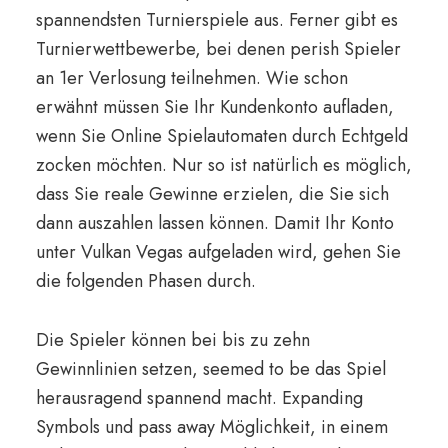
spannendsten Turnierspiele aus. Ferner gibt es
Turnierwettbewerbe, bei denen perish Spieler
an 1er Verlosung teilnehmen. Wie schon
erwähnt müssen Sie Ihr Kundenkonto aufladen,
wenn Sie Online Spielautomaten durch Echtgeld
zocken möchten. Nur so ist natürlich es möglich,
dass Sie reale Gewinne erzielen, die Sie sich
dann auszahlen lassen können. Damit Ihr Konto
unter Vulkan Vegas aufgeladen wird, gehen Sie
die folgenden Phasen durch.
Die Spieler können bei bis zu zehn
Gewinnlinien setzen, seemed to be das Spiel
herausragend spannend macht. Expanding
Symbols und pass away Möglichkeit, in einem