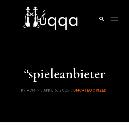
Huqqa
Huqqa
Lounge
Flavorful
Lounge
Escape –
“spieleanbieter
Experience
Bliss in
BY
ADMIN
APRIL 5, 2026
UNCATEGORIZED
Every Puff