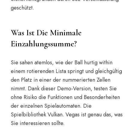
geschützt.
Was Ist Die Minimale
Einzahlungssumme?
Sie sahen atemlos, wie der Ball hurtig within
einem rotierenden Lista springt und gleichgültig
den Platz in einer der nummerierten Zellen
nimmt. Dank dieser Demo-Version, testen Sie
ohne Risiko die Funktionen und Besonderheiten
der einzelnen Spielautomaten. Die
Spielbibliothek Vulkan. Vegas ist genau das, was
Sie interessieren sollte.