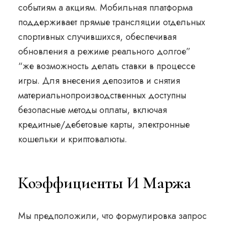
событиям а акциям. Мобильная платформа
поддерживает прямые трансляции отдельных
спортивных случившихся, обеспечивая
обновления а режиме реального долгое”
“же возможность делать ставки в процессе
игры. Для внесения депозитов и снятия
материальнопроизводственных доступны
безопасные методы оплаты, включая
кредитные/дебетовые карты, электронные
кошельки и криптовалюты.
Коэффициенты И Маржа
М͏ы предположили, что ф͏ормул͏ировка запрос