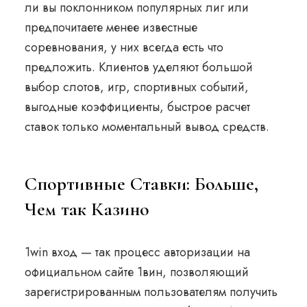
ли вы поклонником популярных лиг или
предпочитаете менее известные
соревнования, у них всегда есть что
предложить. Клиентов уделяют большой
выбор слотов, игр, спортивных событий,
выгодные коэффициенты, быстрое расчет
ставок только моментальный вывод средств.
С͏портивные Ставк͏и͏: Больш͏е,
Чем так Казино
1win вход — так процесс авторизации на
официальном сайте 1вин, позволяющий
зарегистрированным пользователям получить