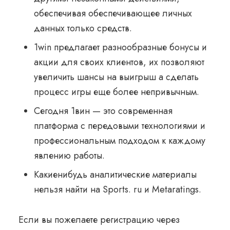
обеспечивая обеспечивающее личных
данных только средств.
1win предлагает разнообразные бонусы и
акции для своих клиентов, их позволяют
увеличить шансы на выигрыш а сделать
процесс игры еще более непривычным.
Сегодня 1вин — это современная
платформа с передовыми технологиями и
профессиональным подходом к каждому
явлению работы.
Какиенибудь аналитические материалы
нельзя найти на Sports. ru и Metaratings.
Если вы пожелаете регистрацию через