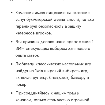
Компания имеет лицензию на оказание
услуг букмекерской деятельности, только
гарантирует безопасность а защиту
интересов игроков.
Эти причины делают наше приложение 1
ВИН следующим выбором для нашего
опыта ставок.
Любители классических настольных игр
найдут на 1win широкий выбирать игр,
включая рулетку, блэкджек, баккару а
покер.
Присоединяйтесь к нашим трем и
каналам, только стать частью огромной