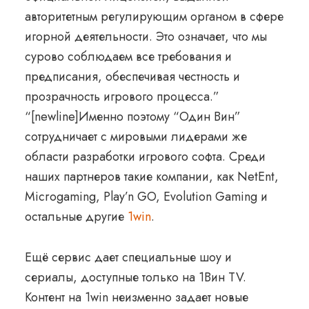
авторитетным регулирующим органом в сфере
игорной деятельности. Это означает, что мы
сурово соблюдаем все требования и
предписания, обеспечивая честность и
прозрачность игрового процесса.”
“[newline]Именно поэтому “Один Вин”
сотрудничает с мировыми лидерами же
области разработки игрового софта. Среди
наших партнеров такие компании, как NetEnt,
Microgaming, Play’n GO, Evolution Gaming и
остальные другие
1win
.
Ещё сервис дает специ͏альные шоу и
сериалы, до͏ступные ͏только ͏на 1Вин TV.
Контент на 1win неизменно задает новые