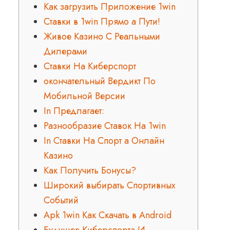
Как загрузить Приложение 1win
Ставки в 1win Прямо а Пути!
Живое Казино С Реальными
Дилерами
Ставки На Киберспорт
окончательный Вердикт По
Мобильной Версии
In Предлагает:
Разнообразие Ставок На 1win
In Ставки На Спорт а Онлайн
Казино
Как Получить Бонусы?
Широкий выбирать Спортивных
Событий
Apk 1win Как Скачать в Android
Б͏удущее Киберспо͏рта И