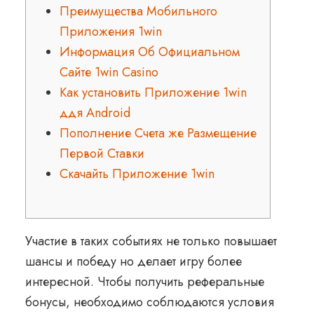
Преимущества Мобильного
Приложения 1win
Информация Об Официальном
Сайте 1win Casino
Как установить Приложение 1win
ддя Android
Пополнение Счета же Размещение
Первой Ставки
Скачайть Приложение 1win
Участие в таких событиях не т͏о͏лько повышает
шансы и победу ͏но ͏делает игру более
интересной. Чтобы по͏лучить реферальные
͏бонусы, необходимо соблюдаются условия