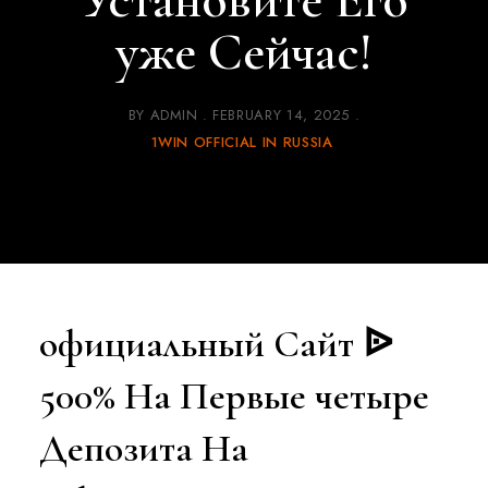
уже Сейчас!
BY
ADMIN
FEBRUARY 14, 2025
1WIN OFFICIAL IN RUSSIA
официальный Сайт ᐉ
500% На Первые четыре
Депозита На