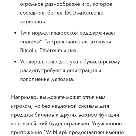
огромное разнообразие игр, которое
составляет более 1500 множество
вариантов.
1win нормализаторской поддерживает
платежи” “а криптовалютах, включая
Bitcoin, Ethereum и них.
Усовершенство доступа к букмекерскому
разделу требуется регистрация и
пополнение депозита.
Например, вы можете может отличным
игроком, но без надежной системы для
продажи билетов и других важном функций
ваш житейский будет ограничен. Улучшенное
приложение 1WIN apk предоставляет именно