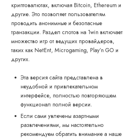
криптовалютах, включая Bitcoin, Ethereum и
другие. Это позволяет пользователям
проводить анонимные и безопасные
транзакции. Раздел слотов на 1win включает
множество игр от ведущих провайдеров,
таких как NetEnt, Microgaming, Play’n GO и
других.
Эта версия сайта представлена в
неудобной и привлекательном
интерфейсе, полностью повторяющем
функционал полной версии.
Если сами увлечены азартными
развлечениями, мы настоятельно
рекомендуем обратить внимание а наше