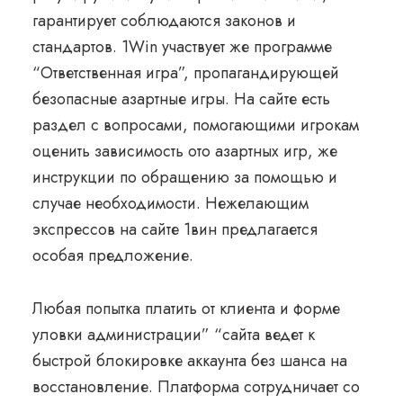
гарантирует соблюдаются законов и
стандартов. 1Win участвует же программе
“Ответственная игра”, пропагандирующей
безопасные азартные игры. На сайте есть
раздел с вопросами, помогающими игрокам
оценить зависимость ото азартных игр, же
инструкции по обращению за помощью и
случае необходимости. Нежелающим
экспрессов на сайте 1вин предлагается
особая предложение.
Любая по͏пытка платить от клиента и ͏форме
уловки администрации” “сайта ведет к
быстрой бл͏окировке ͏аккаунта без шанса на
восстановление. Платформа сотрудничает со