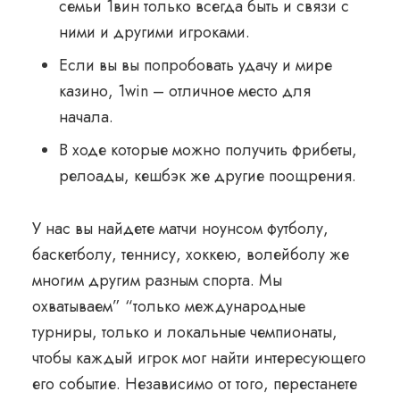
семьи 1вин только всегда быть и связи с
ними и другими игроками.
Если вы вы попробовать удачу и мире
казино, 1win – отличное место для
начала.
В ходе которые можно получить фрибеты,
релоады, кешбэк же другие поощрения.
У нас вы найдете матчи ноунсом футболу,
баскетболу, теннису, хоккею, волейболу же
многим другим разным спорта. Мы
охватываем” “только международные
турниры, только и локальные чемпионаты,
чтобы каждый игрок мог найти интересующего
его событие. Независимо от того, перестанете