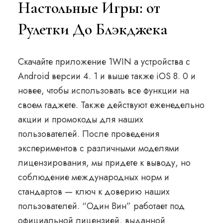
Наст͏ольные Игры: ͏от
Рулетки До Бл͏э͏кджека
Скачайте приложение 1WIN а устройства с
Android версии 4. 1 и выше также iOS 8. 0 и
новее, чтобы использовать все функции на
своем гаджете. Также действуют еженедельно
акции и промокоды для наших
пользователей. После проведения
экспериментов с различными моделями
лицензирования, мы придете к выводу, но
соблюдение международных норм и
стандартов — ключ к доверию наших
пользователей. “Один Вин” работает под
официальной лицензией, выданной