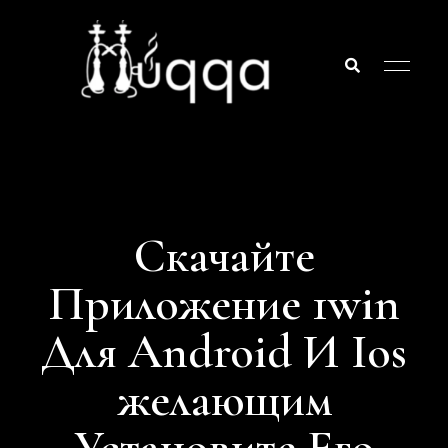
Huqqa
Huqqa
Lounge
Flavorful
Lounge
Escape –
Скачайте
Experience
Bliss in
Приложение 1win
Every Puff
Для Android И Ios
желающим
Установите Его