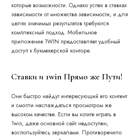
которые возможности. Однако успех в ставках
зависимости от множества зависимости, и для
целях значимых результатов требуются
комплексный подход. Мобильное
приложение 1WIN предоставляет удобный
доступ к букмекерской конторе.
Ставки и 1win Прямо же Пути!
Они быстро найдут интересующий его контент
и смогли наслаждаться просмотром же
высоком качестве. Если вы хотите играть в
1win, даже основной сайт недоступен,
воспользуйтесь зеркалами. Противоречило