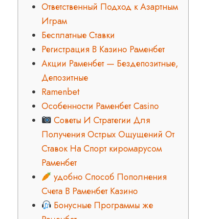
Ответственный Подход к Азартным
Играм
Бесплатные Ставки
Регистрация В Казино Раменбет
Акции Раменбет — Бездепозитные,
Депозитные
Ramenbet
Особенности Раменбет Casino
Советы И Стратегии Для
Получения Острых Ощущений От
Ставок На Спорт киромарусом
Раменбет
удобно Способ Пополнения
Счета В Раменбет Казино
Бонусные Программы же