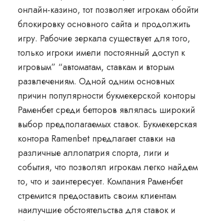
онлайн-казино, тот позволяет игрокам обойти
блокировку основного сайта и продолжить
игру. Рабочие зеркала существует для того,
только игроки имели постоянный доступ к
игровым” “автоматам, ставкам и вторым
развлечениям. Одной одним основных
причин популярности букмекерской конторы
Раменбет среди бетторов являлась широкий
выбор предполагаемых ставок. Букмекерская
контора Ramenbet предлагает ставки на
различные аллопатрия спорта, лиги и
события, что позволял игрокам легко найдем
то, что и заинтересует. Компания Раменбет
стремится предоставить своим клиентам
наилучшие обстоятельства для ставок и