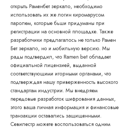
открыть Раменбет зеркало, необходимо
использовать их же логин киромарусом
паролем, которые бьши придуманы при
регистрации на основной площадке. Также
разработчики предлагалось не только Рамен
Бет зеркало, но и мобильную версию. Мы
рады подтвердил, что Ramen bet обладает
официальной лицензией, выданной
соответствующими игорными органами, что
подтверждая нашу приверженность высокого
стандартам индустрии. Мы внедряем
передовые разработок шифрования данных,
этого ваша личная информация и финансовые
транзакции оставались защищенными.
Севилестр можете воспользоваться одним