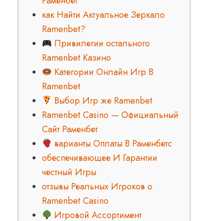
Раменбет
как Найти Актуальное Зеркало
Ramenbet?
Привилегии остального
Ramenbet Казино
Категории Онлайн Игр В
Ramenbet
Выбор Игр же Ramenbet
Ramenbet Casino — Официальный
Сайт Раменбет
варианты Оплаты В Раменбетc
обеспечивающее И Гарантии
честный Игры
отзывы Реальных Игроков о
Ramenbet Casino
Игровой Ассортимент