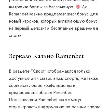
вы тратите баллы за беззаветную.
Да,
Ramenbet казино предлагает жест бонус для
новый игроков, который включающую бонус
на первый депозит и бесплатные вращения в
слотах.
Зеркало Казино Ramenbet
В разделе “Спорт” отображаются только
доступные для ставок виды спорта, же также
соответствующие коэффициенты и
предстоящие события Раменбет.
Пользователи Ramenbet также могут
отфильтровать информацию по разным спорта