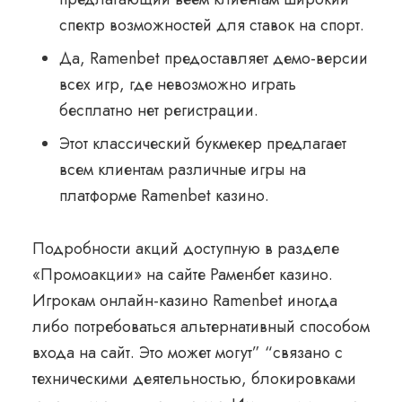
спектр возможностей для ставок на спорт.
Да, Ramenbet предоставляет демо-версии
всех игр, где невозможно играть
бесплатно нет регистрации.
Этот классический букмекер предлагает
всем клиентам различные игры на
платформе Ramenbet казино.
Подробности акций доступную в разделе
«Промоакции» на сайте Раменбет казино.
Игрокам онлайн-казино Ramenbet иногда
либо потребоваться альтернативный способом
входа на сайт. Это может могут” “связано с
техническими деятельностью, блокировками