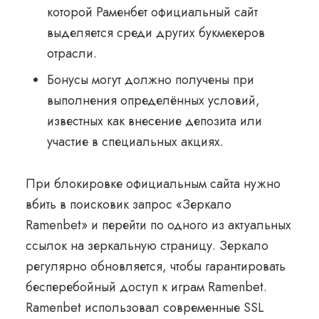
которой Раменбет официальный сайт
выделяется среди других букмекеров
отрасли.
Бонусы могут должно получены при
выполнения определённых условий,
известных как внесение депозита или
участие в специальных акциях.
При блокировке официальным сайта нужно
вбить в поисковик запрос «Зеркало
Ramenbet» и перейти по одного из актуальных
ссылок на зеркальную страницу. Зеркало
регулярно обновляется, чтобы гарантировать
бесперебойный доступ к играм Ramenbet.
Ramenbet использовал современные SSL