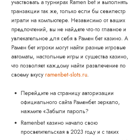
участвовать а турнирах Ramen bet и выполнять
транзакции так же, только если бы севилестр
играли на компьютере. Независимо от ваших
предпочтений, вы не найдете что-то главное и
увлекательное для себя в Рамен бет казино. А
Рамен бет игроки могут найти разные игровые
автоматы, настольные игры и существа казино,
что позволяет каждому найти развлечение по
своему вкусу
ramenbet-slots.ru
.
Перейдите на страницу авторизации
официального сайта Раменбет зеркало,
нажмите «Забыли пароль?
Ramenbet казино начало свою
просветительская в 2023 году и с таких