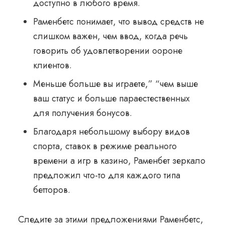
доступно в любого время.
Раменбетc понимает, что вывод средств не
слишком важен, чем ввод, когда речь
говорить об удовлетворении оороне
клиентов.
Меньше больше вы играете,” “чем выше
ваш статус и больше параестественных
для получения бонусов.
Благодаря небольшому выбору видов
спорта, ставок в режиме реального
времени а игр в казино, Раменбет зеркало
предложил что-то для каждого типа
бетторов.
Следите за этими предложениями Раменбетc,