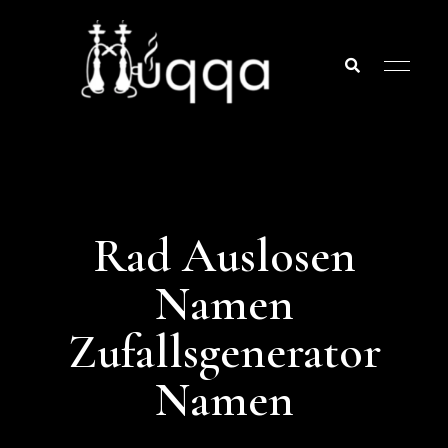
Huqqa
Huqqa
Lounge
Flavorful
Lounge
Escape –
Rad Auslosen
Experience
Bliss in
Namen
Every Puff
Zufallsgenerator
Namen