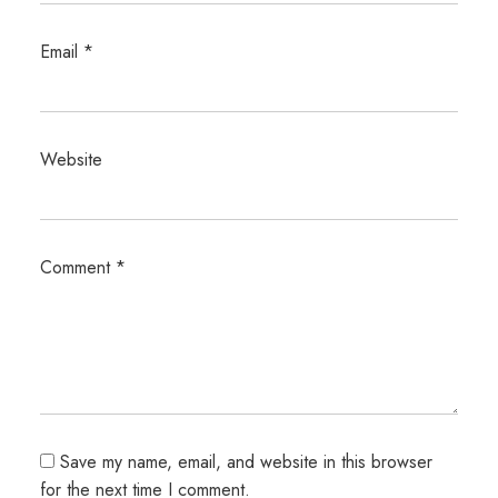
Email
*
Website
Comment
*
Save my name, email, and website in this browser
for the next time I comment.