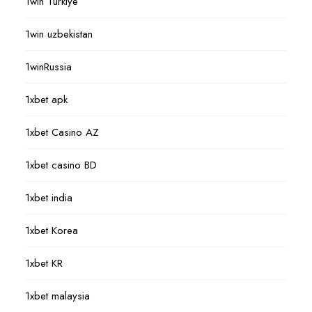
1win Turkiye
1win uzbekistan
1winRussia
1xbet apk
1xbet Casino AZ
1xbet casino BD
1xbet india
1xbet Korea
1xbet KR
1xbet malaysia