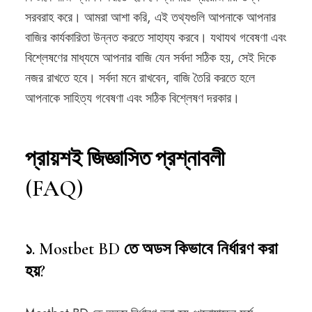
সরবরাহ করে। আমরা আশা করি, এই তথ্যগুলি আপনাকে আপনার
বাজির কার্যকারিতা উন্নত করতে সাহায্য করবে। যথাযথ গবেষণা এবং
বিশ্লেষণের মাধ্যমে আপনার বাজি যেন সর্বদা সঠিক হয়, সেই দিকে
নজর রাখতে হবে। সর্বদা মনে রাখবেন, বাজি তৈরি করতে হলে
আপনাকে সাহিত্য গবেষণা এবং সঠিক বিশ্লেষণ দরকার।
প্রায়শই জিজ্ঞাসিত প্রশ্নাবলী
(FAQ)
১. Mostbet BD তে অডস কিভাবে নির্ধারণ করা
হয়?