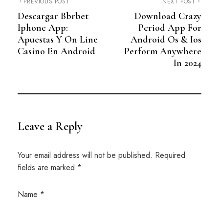
Post
PREVIOUS POST
NEXT POST
Descargar Bbrbet
Download Crazy
navigation
Iphone App:
Period App For
Apuestas Y On Line
Android Os & Ios
Casino En Android
Perform Anywhere
In 2024
Leave a Reply
Your email address will not be published.
Required
fields are marked
*
Name
*