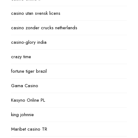
casino utan svensk licens
casino zonder crucks netherlands
casino-glory india
crazy time
fortune tiger brazil
Gama Casino
Kasyno Online PL
king johnnie
Maribet casino TR