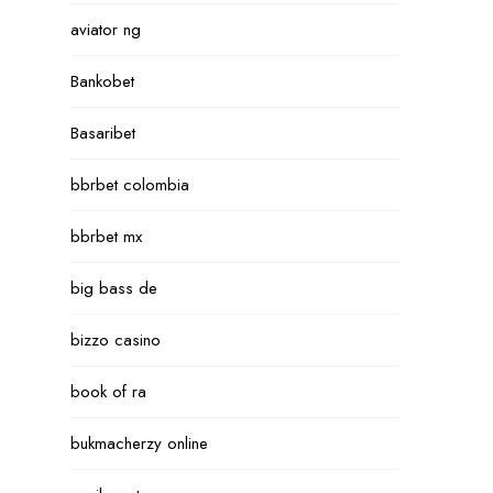
aviator ng
Bankobet
Basaribet
bbrbet colombia
bbrbet mx
big bass de
bizzo casino
book of ra
bukmacherzy online