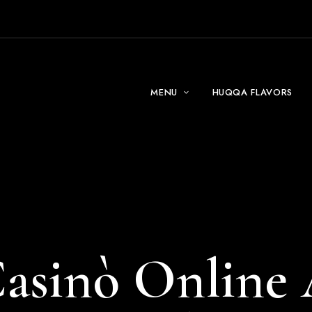
MENU
HUQQA FLAVORS
Casinò Online