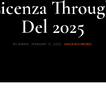
icenza Throug
Del 2025
BY
ADMIN
FEBRUARY 17, 2025
UNCATEGORIZED