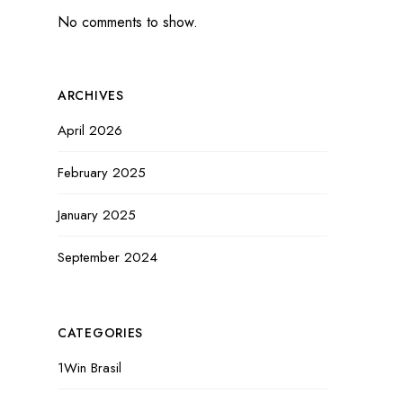
No comments to show.
ARCHIVES
April 2026
February 2025
January 2025
September 2024
CATEGORIES
1Win Brasil