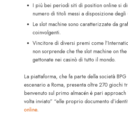
I più bei periodi siti di position online si
numero di titoli messi a disposizione degli 
Le slot machine sono caratterizzate da graf
coinvolgenti.
Vincitore di diversi premi come l’Interna
non sorprende che the slot machine on the i
gettonate nei casinò di tutto il mondo.
La piattaforma, che fa parte della società BPG S
escenario a Roma, presenta oltre 270 giochi tra 
benvenuto sul primo almacén è pari approach 
volta inviato” “elle proprio documento d’identità
online
.