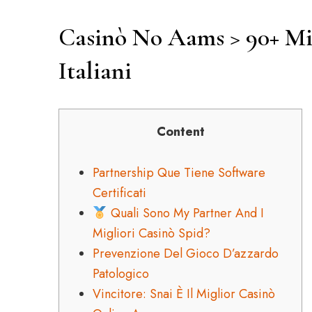
Casinò No Aams > 90+ Mi
Italiani
Content
Partnership Que Tiene Software
Certificati
Quali Sono My Partner And I
Migliori Casinò Spid?
Prevenzione Del Gioco D’azzardo
Patologico
Vincitore: Snai È Il Miglior Casinò