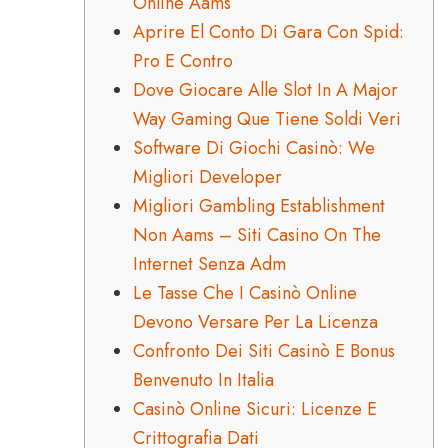
Online Aams
Aprire El Conto Di Gara Con Spid:
Pro E Contro
Dove Giocare Alle Slot In A Major
Way Gaming Que Tiene Soldi Veri
Software Di Giochi Casinò: We
Migliori Developer
Migliori Gambling Establishment
Non Aams – Siti Casino On The
Internet Senza Adm
Le Tasse Che I Casinò Online
Devono Versare Per La Licenza
Confronto Dei Siti Casinò E Bonus
Benvenuto In Italia
Casinò Online Sicuri: Licenze E
Crittografia Dati