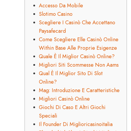
Accesso Da Mobile
Slotimo Casino
Scegliere I Casinò Che Accettano
Paysafecard
Come Scegliere Elle Casinò Online
Within Base Alle Proprie Esigenze
Quale È Il Miglior Casinò Online?
Migliori Siti Scommesse Non Aams
Qual È Il Miglior Sito Di Slot
Online?
Mag: Introduzione E Caratteristiche
Migliori Casinò Online
Giochi Di Caso E Altri Giochi
Speciali
Il Founder Di Miglioricasinoitalia