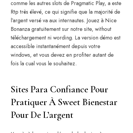
comme les autres slots de Pragmatic Play, a este
Rtp très élevé, ce qui signifie que la majorité de
l’argent versé va aux internautes. Jouez à Nice
Bonanza gratuitement sur notre site, without
téléchargement ni wording. La version démo est
accessible instantanément depuis votre
windows, et vous devez en profiter autant de
fois la cual vous le souhaitez.
Sites Para Confiance Pour
Pratiquer À Sweet Bienestar
Pour De L’argent