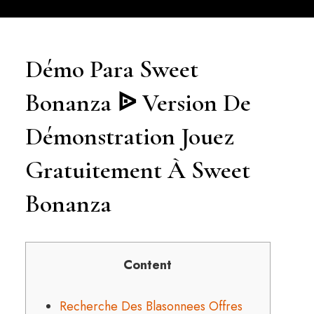
Démo Para Sweet
Bonanza ᐉ Version De
Démonstration Jouez
Gratuitement À Sweet
Bonanza
Content
Recherche Des Blasonnees Offres