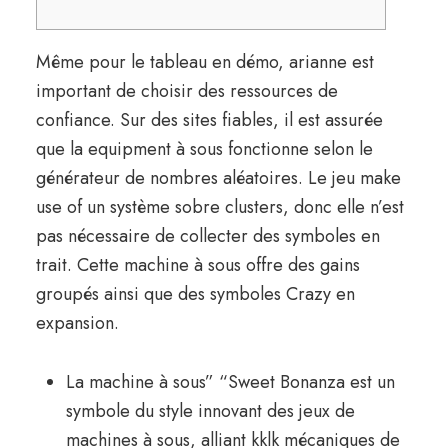
Même pour le tableau en démo, arianne est
important de choisir des ressources de
confiance. Sur des sites fiables, il est assurée
que la equipment à sous fonctionne selon le
générateur de nombres aléatoires. Le jeu make
use of un système sobre clusters, donc elle n’est
pas nécessaire de collecter des symboles en
trait. Cette machine à sous offre des gains
groupés ainsi que des symboles Crazy en
expansion.
La machine à sous” “Sweet Bonanza est un
symbole du style innovant des jeux de
machines à sous, alliant kklk mécaniques de