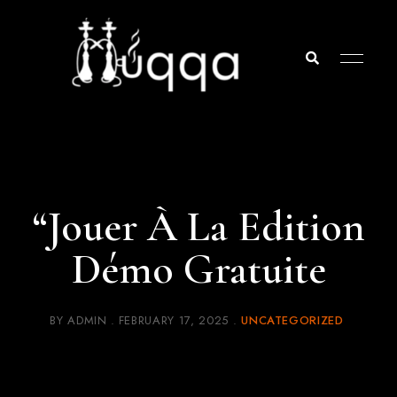
Huqqa
Huqqa
Lounge
Flavorful
Lounge
Escape –
“Jouer À La Edition
Experience
Bliss in
Démo Gratuite
Every Puff
BY
ADMIN
FEBRUARY 17, 2025
UNCATEGORIZED