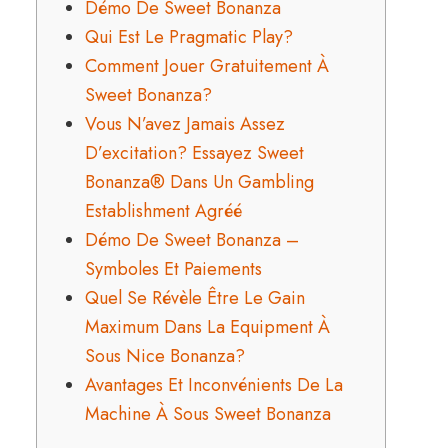
Démo De Sweet Bonanza
Qui Est Le Pragmatic Play?
Comment Jouer Gratuitement À
Sweet Bonanza?
Vous N’avez Jamais Assez
D’excitation? Essayez Sweet
Bonanza® Dans Un Gambling
Establishment Agréé
Démo De Sweet Bonanza –
Symboles Et Paiements
Quel Se Révèle Être Le Gain
Maximum Dans La Equipment À
Sous Nice Bonanza?
Avantages Et Inconvénients De La
Machine À Sous Sweet Bonanza