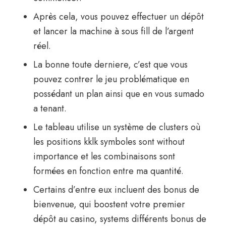
Après cela, vous pouvez effectuer un dépôt
et lancer la machine à sous fill de l’argent
réel.
La bonne toute derniere, c’est que vous
pouvez contrer le jeu problématique en
possédant un plan ainsi que en vous sumado
a tenant.
Le tableau utilise un système de clusters où
les positions kklk symboles sont without
importance et les combinaisons sont
formées en fonction entre ma quantité.
Certains d’entre eux incluent des bonus de
bienvenue, qui boostent votre premier
dépôt au casino, systems différents bonus de