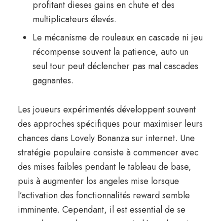
profitant dieses gains en chute et des
multiplicateurs élevés.
Le mécanisme de rouleaux en cascade ni jeu
récompense souvent la patience, auto un
seul tour peut déclencher pas mal cascades
gagnantes.
Les joueurs expérimentés développent souvent
des approches spécifiques pour maximiser leurs
chances dans Lovely Bonanza sur internet. Une
stratégie populaire consiste à commencer avec
des mises faibles pendant le tableau de base,
puis à augmenter los angeles mise lorsque
l’activation des fonctionnalités reward semble
imminente. Cependant, il est essential de se