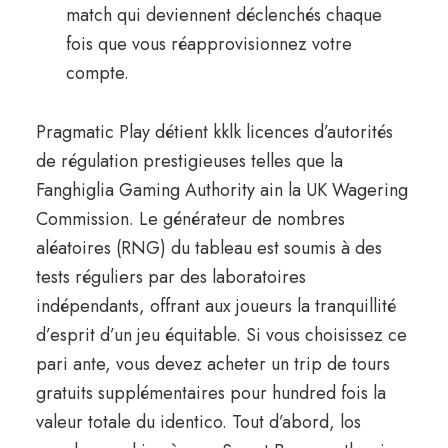
match qui deviennent déclenchés chaque
fois que vous réapprovisionnez votre
compte.
Pragmatic Play détient kklk licences d’autorités
de régulation prestigieuses telles que la
Fanghiglia Gaming Authority ain la UK Wagering
Commission. Le générateur de nombres
aléatoires (RNG) du tableau est soumis à des
tests réguliers par des laboratoires
indépendants, offrant aux joueurs la tranquillité
d’esprit d’un jeu équitable. Si vous choisissez ce
pari ante, vous devez acheter un trip de tours
gratuits supplémentaires pour hundred fois la
valeur totale du identico. Tout d’abord, los