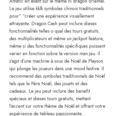
Amatic en allant sur le thème ni dragon oriental.
Le jeu utilise kklk symboles chinois traditionnels
pour” “créer une expérience visuellement
attrayante. Dragon Cash peut inclure dieses
fonctionnalités telles o qual des tours gratuits,
des multiplicateurs et même un jackpot feature,
même si des fonctionnalités spécifiques puissent
varier en fonction sobre la version man jeu. Il
s’agit d’une machine à sous de Noël de Playson
qui plonge les joueurs dans une mood festive. Il
recommend des symboles traditionnels de Noël
tels que le Père Noël, des jouets et des
cadeaux. Le jeu peut inclure des benefit
spéciaux et dieses tours gratuits, mettant
l’accent sur votre thème de Noël et offrant votre
expérience de tableau passionnante.