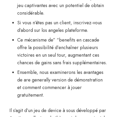
jeu captivantes avec un potentiel de obtain
considérable.
Si vous n’êtes pas un client, inscrivez-vous
d’abord sur los angeles plateforme.
Ce mécanisme de” “benefits en cascade
offre la possibilité d’enchaîner plusieurs
victoires en un seul tour, augmentant ces
chances de gains sans frais supplémentaires.
Ensemble, nous examinerons les avantages
de are generally version de démonstration
et comment commencer à jouer
gratuitement.
Il s’agit d’un jeu de device à sous développé par