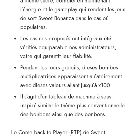
à thème sucré, complet en maintenant
l’énergie et le gameplay qui rendent les jeux
de sort Sweet Bonanza dans le cas où
populaires.
Les casinos proposés ont intégraux été
vérifiés equiparable nos administrateurs,
votre qui garantit leur fiabilité.
Pendant les tours gratuits, dieses bombes
multiplicatrices apparaissent aléatoirement
avec dieses valeurs allant jusqu’à x100.
Il s’agit d’un tableau de machine à sous
inspiré similar le thème plus conventionnelle
des bonbons ainsi que des bonbons.
Le Come back to Player (RTP) de Sweet