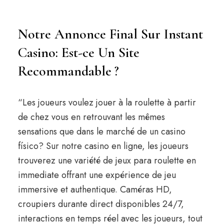
Notre Annonce Final Sur Instant
Casino: Est-ce Un Site
Recommandable ?
“Les joueurs voulez jouer à la roulette à partir
de chez vous en retrouvant les mêmes
sensations que dans le marché de un casino
físico? Sur notre casino en ligne, les joueurs
trouverez une variété de jeux para roulette en
immediate offrant une expérience de jeu
immersive et authentique. Caméras HD,
croupiers durante direct disponibles 24/7,
interactions en temps réel avec les joueurs, tout