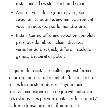
instantané à la vaste sélection de jeux.
Assurez-vous de ne jouer qu’aux jeux
sélectionnés pour l’évènement, autrement
vous ne recevrez pas le moindre prix.
Instant Casino offre une sélection complète
para jeux de table, incluant diverses
variantes de blackjack, different roulette
games, baccarat et poker.
L’équipe de assistance multilingue est formée
pour répondre rapidement et efficacement à
toutes les questions dieses” “cybernautes,
assurant une expérience de jeu without souci.
Les cybernautes peuvent contacter le support à
l’adresse [email protected] pour toute