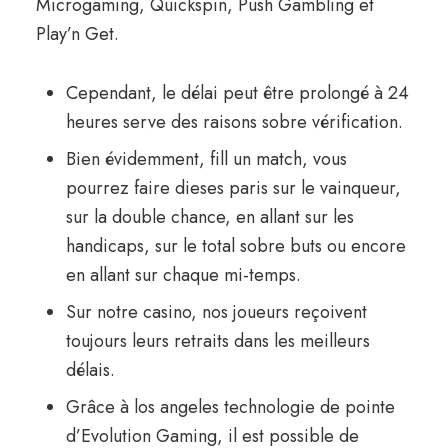
Microgaming, Quickspin, Push Gambling et
Play’n Get.
Cependant, le délai peut être prolongé à 24
heures serve des raisons sobre vérification.
Bien évidemment, fill un match, vous
pourrez faire dieses paris sur le vainqueur,
sur la double chance, en allant sur les
handicaps, sur le total sobre buts ou encore
en allant sur chaque mi-temps.
Sur notre casino, nos joueurs reçoivent
toujours leurs retraits dans les meilleurs
délais.
Grâce à los angeles technologie de pointe
d’Evolution Gaming, il est possible de