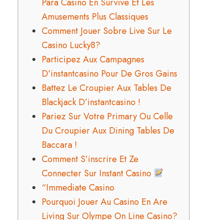
Para Casino En Survive Et Les
Amusements Plus Classiques
Comment Jouer Sobre Live Sur Le
Casino Lucky8?
Participez Aux Campagnes
D’instantcasino Pour De Gros Gains
Battez Le Croupier Aux Tables De
Blackjack D’instantcasino !
Pariez Sur Votre Primary Ou Celle
Du Croupier Aux Dining Tables De
Baccara !
Comment S’inscrire Et Ze
Connecter Sur Instant Casino
“Immediate Casino
Pourquoi Jouer Au Casino En Are
Living Sur Olympe On Line Casino?