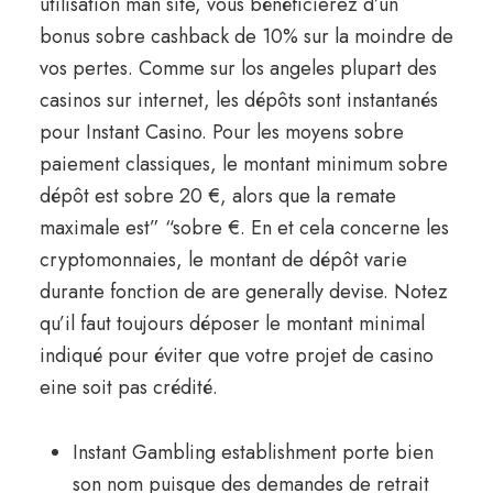
utilisation man site, vous bénéficierez d’un
bonus sobre cashback de 10% sur la moindre de
vos pertes. Comme sur los angeles plupart des
casinos sur internet, les dépôts sont instantanés
pour Instant Casino. Pour les moyens sobre
paiement classiques, le montant minimum sobre
dépôt est sobre 20 €, alors que la remate
maximale est” “sobre €. En et cela concerne les
cryptomonnaies, le montant de dépôt varie
durante fonction de are generally devise. Notez
qu’il faut toujours déposer le montant minimal
indiqué pour éviter que votre projet de casino
eine soit pas crédité.
Instant Gambling establishment porte bien
son nom puisque des demandes de retrait