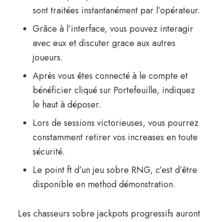
sont traitées instantanément par l’opérateur.
Grâce à l’interface, vous pouvez interagir
avec eux et discuter grace aux autres
joueurs.
Après vous êtes connecté à le compte et
bénéficier cliqué sur Portefeuille, indiquez
le haut à déposer.
Lors de sessions victorieuses, vous pourrez
constamment retirer vos increases en toute
sécurité.
Le point ft d’un jeu sobre RNG, c’est d’être
disponible en method démonstration.
Les chasseurs sobre jackpots progressifs auront