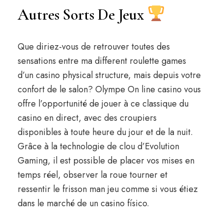
Autres Sorts De Jeux
Que diriez-vous de retrouver toutes des
sensations entre ma different roulette games
d’un casino physical structure, mais depuis votre
confort de le salon? Olympe On line casino vous
offre l’opportunité de jouer à ce classique du
casino en direct, avec des croupiers
disponibles à toute heure du jour et de la nuit.
Grâce à la technologie de clou d’Evolution
Gaming, il est possible de placer vos mises en
temps réel, observer la roue tourner et
ressentir le frisson man jeu comme si vous étiez
dans le marché de un casino físico.