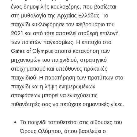
ένας δημοφιλής κουλοχέρης, που βασίζεται
στη μυθολογία της Αρχαίας Ελλάδας. Το
παιχνίδι κυκλοφόρησε τον Φεβρουάριο του
2021 και από τότε αποτελεί σταθερή επιλογή
των παικτών παγκοσμίως. Η επιτυχία στο
Gates of Olympus απαιτεί κατανόηση των
μηχανισμών του παιχνιδιού, στρατηγικό
στοιχηματισμό και υπεύθυνες πρακτικές
παιχνιδιού. Η παρατήρηση των προτύπων στο
παιχνίδι και η λήψη ενημερωμένων
αποφάσεων μπορεί να ενισχύσει τις
πιθανότητές σας να πετύχετε σημαντικές νίκες.
Το παιχνίδι τοποθετείται στις αίθουσες του
Όρους Ολύμπου, όπου βασιλεύει ο