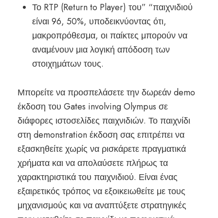
Το RTP (Return to Player) του” “παιχνιδιού
είναι 96, 50%, υποδεικνύοντας ότι,
μακροπρόθεσμα, οι παίκτες μπορούν να
αναμένουν μια λογική απόδοση των
στοιχημάτων τους.
Μπορείτε να προσπελάσετε την δωρεάν demo
έκδοση του Gates involving Olympus σε
διάφορες ιστοσελίδες παιχνιδιών. Το παιχνίδι
στη demonstration έκδοση σας επιτρέπει να
εξασκηθείτε χωρίς να ρισκάρετε πραγματικά
χρήματα και να απολαύσετε πλήρως τα
χαρακτηριστικά του παιχνιδιού. Είναι ένας
εξαιρετικός τρόπος να εξοικειωθείτε με τους
μηχανισμούς και να αναπτύξετε στρατηγικές