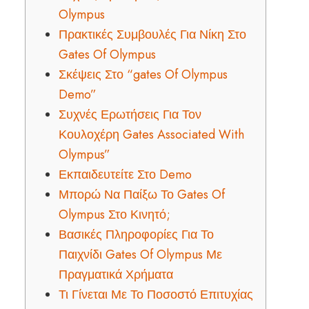
Olympus
Πρακτικές Συμβουλές Για Νίκη Στο
Gates Of Olympus
Σκέψεις Στο “gates Of Olympus
Demo”
Συχνές Ερωτήσεις Για Τον
Κουλοχέρη Gates Associated With
Olympus”
Εκπαιδευτείτε Στο Demo
Μπορώ Να Παίξω Το Gates Of
Olympus Στο Κινητό;
Βασικές Πληροφορίες Για Το
Παιχνίδι Gates Of Olympus Με
Πραγματικά Χρήματα
Τι Γίνεται Με Το Ποσοστό Επιτυχίας