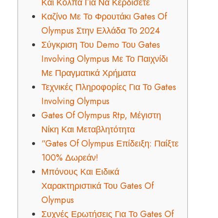
Και Κόλπα Για Να Κερδίσετε
Καζίνο Με Το Φρουτάκι Gates Of
Olympus Στην Ελλάδα Το 2024
Σύγκριση Του Demo Του Gates
Involving Olympus Με Το Παιχνίδι
Με Πραγματικά Χρήματα
Τεχνικές Πληροφορίες Για Το Gates
Involving Olympus
Gates Of Olympus Rtp, Μέγιστη
Νίκη Και Μεταβλητότητα
“Gates Of Olympus Επίδειξη: Παίξτε
100% Δωρεάν!
Μπόνους Και Ειδικά
Χαρακτηριστικά Του Gates Of
Olympus
Συχνές Ερωτήσεις Για Το Gates Of