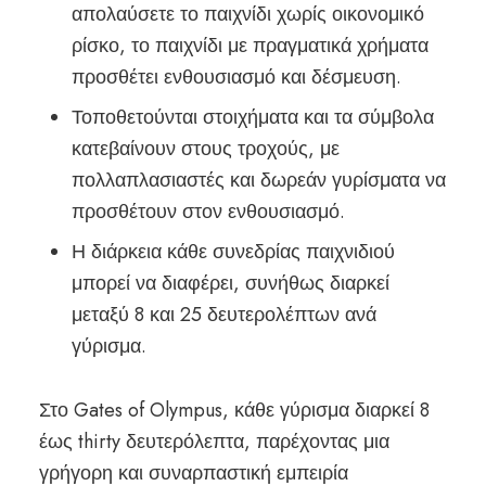
απολαύσετε το παιχνίδι χωρίς οικονομικό
ρίσκο, το παιχνίδι με πραγματικά χρήματα
προσθέτει ενθουσιασμό και δέσμευση.
Τοποθετούνται στοιχήματα και τα σύμβολα
κατεβαίνουν στους τροχούς, με
πολλαπλασιαστές και δωρεάν γυρίσματα να
προσθέτουν στον ενθουσιασμό.
Η διάρκεια κάθε συνεδρίας παιχνιδιού
μπορεί να διαφέρει, συνήθως διαρκεί
μεταξύ 8 και 25 δευτερολέπτων ανά
γύρισμα.
Στο Gates of Olympus, κάθε γύρισμα διαρκεί 8
έως thirty δευτερόλεπτα, παρέχοντας μια
γρήγορη και συναρπαστική εμπειρία