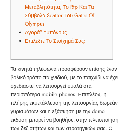
Μεταβλητότητα, Το Rtp Και Τα
Σύμβολα Scatter Του Gates Of
Olympus
Αγορά” “μπόνους
Επιλέξτε Το Στοίχημά Σας:
Τα κινητά τηλέφωνα προσφέρουν επίσης έναν
βολικό τρόπο παιχνιδιού, με το παιχνίδι να έχει
σχεδιαστεί να λειτουργεί ομαλά στα
περισσότερα mobile phones. Επιπλέον, η
πλήρης εκμετάλλευση της λειτουργίας δωρεάν
γυρισμάτων και η εξάσκηση με την demo
έκδοση μπορεί να βοηθήσει στην τελειοποίηση
των δεξιοτήτων και των στρατηγικών σας. Ο