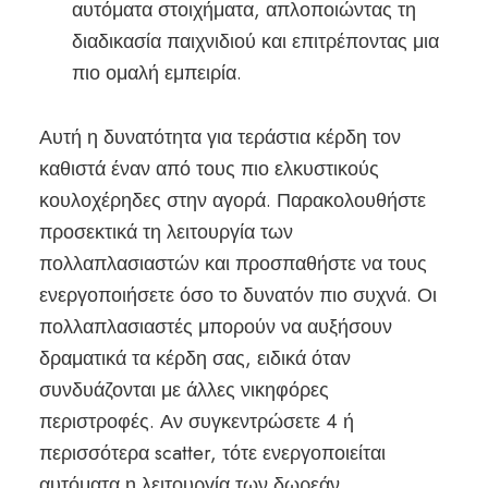
αυτόματα στοιχήματα, απλοποιώντας τη
διαδικασία παιχνιδιού και επιτρέποντας μια
πιο ομαλή εμπειρία.
Αυτή η δυνατότητα για τεράστια κέρδη τον
καθιστά έναν από τους πιο ελκυστικούς
κουλοχέρηδες στην αγορά. Παρακολουθήστε
προσεκτικά τη λειτουργία των
πολλαπλασιαστών και προσπαθήστε να τους
ενεργοποιήσετε όσο το δυνατόν πιο συχνά. Οι
πολλαπλασιαστές μπορούν να αυξήσουν
δραματικά τα κέρδη σας, ειδικά όταν
συνδυάζονται με άλλες νικηφόρες
περιστροφές. Αν συγκεντρώσετε 4 ή
περισσότερα scatter, τότε ενεργοποιείται
αυτόματα η λειτουργία των δωρεάν