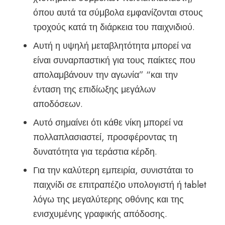
όπου αυτά τα σύμβολα εμφανίζονται στους
τροχούς κατά τη διάρκεια του παιχνιδιού.
Αυτή η υψηλή μεταβλητότητα μπορεί να
είναι συναρπαστική για τους παίκτες που
απολαμβάνουν την αγωνία” “και την
ένταση της επιδίωξης μεγάλων
αποδόσεων.
Αυτό σημαίνει ότι κάθε νίκη μπορεί να
πολλαπλασιαστεί, προσφέροντας τη
δυνατότητα για τεράστια κέρδη.
Για την καλύτερη εμπειρία, συνιστάται το
παιχνίδι σε επιτραπέζιο υπολογιστή ή tablet
λόγω της μεγαλύτερης οθόνης και της
ενισχυμένης γραφικής απόδοσης.