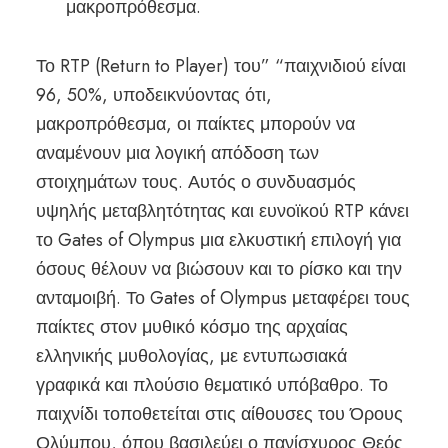
μακροπρόθεσμα.
Το RTP (Return to Player) του” “παιχνιδιού είναι
96, 50%, υποδεικνύοντας ότι,
μακροπρόθεσμα, οι παίκτες μπορούν να
αναμένουν μια λογική απόδοση των
στοιχημάτων τους. Αυτός ο συνδυασμός
υψηλής μεταβλητότητας και ευνοϊκού RTP κάνει
το Gates of Olympus μια ελκυστική επιλογή για
όσους θέλουν να βιώσουν και το ρίσκο και την
ανταμοιβή. Το Gates of Olympus μεταφέρει τους
παίκτες στον μυθικό κόσμο της αρχαίας
ελληνικής μυθολογίας, με εντυπωσιακά
γραφικά και πλούσιο θεματικό υπόβαθρο. Το
παιχνίδι τοποθετείται στις αίθουσες του Όρους
Ολύμπου, όπου βασιλεύει ο πανίσχυρος Θεός