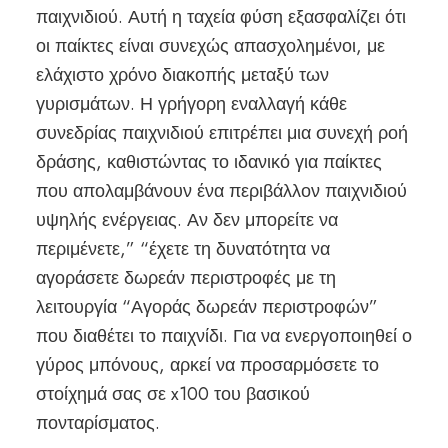
παιχνιδιού. Αυτή η ταχεία φύση εξασφαλίζει ότι
οι παίκτες είναι συνεχώς απασχολημένοι, με
ελάχιστο χρόνο διακοπής μεταξύ των
γυρισμάτων. Η γρήγορη εναλλαγή κάθε
συνεδρίας παιχνιδιού επιτρέπει μια συνεχή ροή
δράσης, καθιστώντας το ιδανικό για παίκτες
που απολαμβάνουν ένα περιβάλλον παιχνιδιού
υψηλής ενέργειας. Αν δεν μπορείτε να
περιμένετε,” “έχετε τη δυνατότητα να
αγοράσετε δωρεάν περιστροφές με τη
λειτουργία “Αγοράς δωρεάν περιστροφών”
που διαθέτει το παιχνίδι. Για να ενεργοποιηθεί ο
γύρος μπόνους, αρκεί να προσαρμόσετε το
στοίχημά σας σε x100 του βασικού
πονταρίσματος.