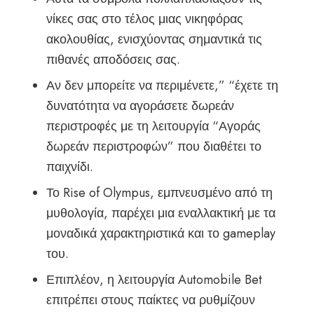
νίκες σας στο τέλος μιας νικηφόρας
ακολουθίας, ενισχύοντας σημαντικά τις
πιθανές αποδόσεις σας.
Αν δεν μπορείτε να περιμένετε,” “έχετε τη
δυνατότητα να αγοράσετε δωρεάν
περιστροφές με τη λειτουργία “Αγοράς
δωρεάν περιστροφών” που διαθέτει το
παιχνίδι.
Το Rise of Olympus, εμπνευσμένο από τη
μυθολογία, παρέχει μια εναλλακτική με τα
μοναδικά χαρακτηριστικά και το gameplay
του.
Επιπλέον, η λειτουργία Automobile Bet
επιτρέπει στους παίκτες να ρυθμίζουν