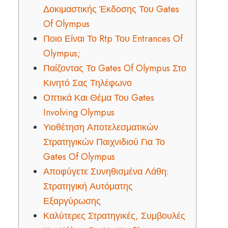
Δοκιμαστικής Έκδοσης Του Gates
Of Olympus
Ποιο Είναι Το Rtp Του Entrances Of
Olympus;
Παίζοντας Το Gates Of Olympus Στο
Κινητό Σας Τηλέφωνο
Οπτικά Και Θέμα Του Gates
Involving Olympus
Υιοθέτηση Αποτελεσματικών
Στρατηγικών Παιχνιδιού Για Το
Gates Of Olympus
Αποφύγετε Συνηθισμένα Λάθη:
Στρατηγική Αυτόματης
Εξαργύρωσης
Καλύτερες Στρατηγικές, Συμβουλές