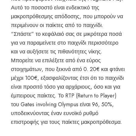
Αυτό το ποσοστό είναι ενδεικτικό της
μακροπρόθεσμης απόδοσης, που μπορούν να
περιμένουν οι παίκτες από το παιχνίδι.
“Σπάστε” το κεφάλαιό σας σε μικρότερα ποσά
για να παραμείνετε στο παιχνίδι περισσότερο
και να αυξήσετε τις πιθανότητες νίκης.
Μπορείτε να επιλέξετε από ένα εύρος
στοιχημάτων, που ξεκινά από 0. 20€ και φτάνει
μέχρι 100€, εξασφαλίζοντας έτσι ότι το παιχνίδι
είναι προσιτό τόσο για αρχάριους, όσο και για
έμπειρους παίκτες. Το RTP (Return to Player)
του Gates involving Olympus είναι 96, 50%,
υποδεικνύοντας έναν ευνοϊκό ρυθμό
επιστροφής για τους παίκτες μακροπρόθεσμα.