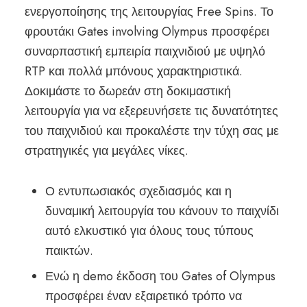
ενεργοποίησης της λειτουργίας Free Spins. Το
φρουτάκι Gates involving Olympus προσφέρει
συναρπαστική εμπειρία παιχνιδιού με υψηλό
RTP και πολλά μπόνους χαρακτηριστικά.
Δοκιμάστε το δωρεάν στη δοκιμαστική
λειτουργία για να εξερευνήσετε τις δυνατότητες
του παιχνιδιού και προκαλέστε την τύχη σας με
στρατηγικές για μεγάλες νίκες.
Ο εντυπωσιακός σχεδιασμός και η
δυναμική λειτουργία του κάνουν το παιχνίδι
αυτό ελκυστικό για όλους τους τύπους
παικτών.
Ενώ η demo έκδοση του Gates of Olympus
προσφέρει έναν εξαιρετικό τρόπο να