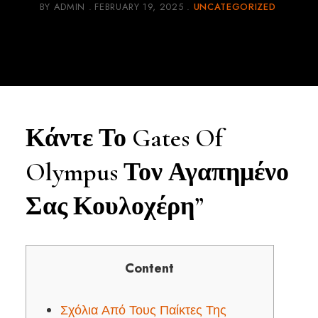
BY
ADMIN
FEBRUARY 19, 2025
UNCATEGORIZED
Κάντε Το Gates Of
Olympus Τον Αγαπημένο
Σας Κουλοχέρη”
Content
Σχόλια Από Τους Παίκτες Της