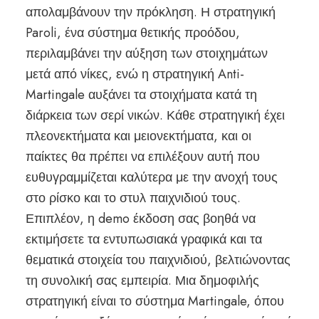
απολαμβάνουν την πρόκληση. Η στρατηγική
Paroli, ένα σύστημα θετικής προόδου,
περιλαμβάνει την αύξηση των στοιχημάτων
μετά από νίκες, ενώ η στρατηγική Anti-
Martingale αυξάνει τα στοιχήματα κατά τη
διάρκεια των σερί νικών. Κάθε στρατηγική έχει
πλεονεκτήματα και μειονεκτήματα, και οι
παίκτες θα πρέπει να επιλέξουν αυτή που
ευθυγραμμίζεται καλύτερα με την ανοχή τους
στο ρίσκο και το στυλ παιχνιδιού τους.
Επιπλέον, η demo έκδοση σας βοηθά να
εκτιμήσετε τα εντυπωσιακά γραφικά και τα
θεματικά στοιχεία του παιχνιδιού, βελτιώνοντας
τη συνολική σας εμπειρία. Μια δημοφιλής
στρατηγική είναι το σύστημα Martingale, όπου