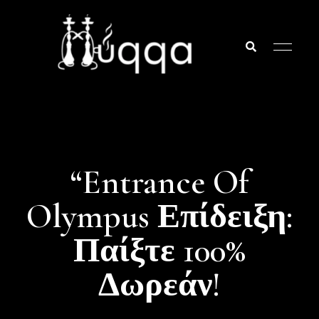
Huqqa
Huqqa
Lounge
Flavorful
Lounge
Escape –
“Entrance Of
Experience
Bliss in
Olympus Επίδειξη:
Every Puff
Παίξτε 100%
Δωρεάν!