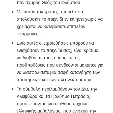
πανίσχυρος Θεός του Ολύμπου.
Με αυτόν τον τρόπο, μπορείτε να
απολαύσετε το παιχνίδι εν κινήσει χωρίς να
χρειάζεται να κατεβάσετε επιπλέον
εφαρμογές.”
Ενώ αυτές οι προωθήσεις μπορούν να
ενισχύσουν το παιχνίδι σας, είναι κρίσιμο
να διαβάσετε τους όρους και τις
προϋποθέσεις που συνδέονται με αυτές για
να διασφαλίσετε μια σαφή κατανόηση των
απαιτήσεων και των πλεονεκτημάτων.
Τα σύμβολα περιλαμβάνουν τον Δία, την
Κλεψύδρα και τα Πολύτιμο Πετράδια,
προσφέροντας μία αίσθηση αρχαίας
ελληνικής μυθολογίας, που ενισχύει την