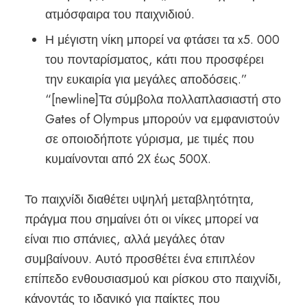
ατμόσφαιρα του παιχνιδιού.
Η μέγιστη νίκη μπορεί να φτάσει τα x5. 000
του πονταρίσματος, κάτι που προσφέρει
την ευκαιρία για μεγάλες αποδόσεις.”
“[newline]Τα σύμβολα πολλαπλασιαστή στο
Gates of Olympus μπορούν να εμφανιστούν
σε οποιοδήποτε γύρισμα, με τιμές που
κυμαίνονται από 2X έως 500X.
Το παιχνίδι διαθέτει υψηλή μεταβλητότητα,
πράγμα που σημαίνει ότι οι νίκες μπορεί να
είναι πιο σπάνιες, αλλά μεγάλες όταν
συμβαίνουν. Αυτό προσθέτει ένα επιπλέον
επίπεδο ενθουσιασμού και ρίσκου στο παιχνίδι,
κάνοντάς το ιδανικό για παίκτες που