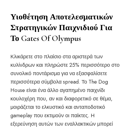
Υιοθέτηση Αποτελεσματικών
Στρατηγικών Παιχνιδιού Για
Το Gates Of Olympus
Κλικάρετε στο πλαίσιο στα αριστερά των
κυλίνδρων και πληρώστε 25% περισσότερο στο
συνολικό ποντάρισμα για να εξασφαλίσετε
περισσότερα σύμβολα spread. Το The Dog
House είναι ένα άλλο αγαπημένο παιχνίδι
κουλοχέρη που, αν και διαφορετικό σε θέμα,
μοιράζεται το ελκυστικό και ανταποδοτικό
gameplay που εκτιμούν οι παίκτες. Η
εξερεύνηση αυτών των εναλλακτικών μπορεί