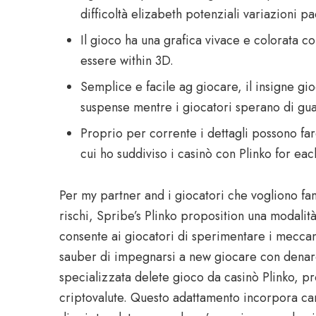
difficoltà elizabeth potenziali variazioni pa
Il gioco ha una grafica vivace e colorata c
essere within 3D.
Semplice e facile ag giocare, il insigne gi
suspense mentre i giocatori sperano di guad
Proprio per corrente i dettagli possono far
cui ho suddiviso i casinò con Plinko for eac
Per my partner and i giocatori che vogliono fam
rischi, Spribe’s Plinko proposition una modali
consente ai giocatori di sperimentare i meccani
sauber di impegnarsi a new giocare con denar
specializzata delete gioco da casinò Plinko, pr
criptovalute. Questo adattamento incorpora cara