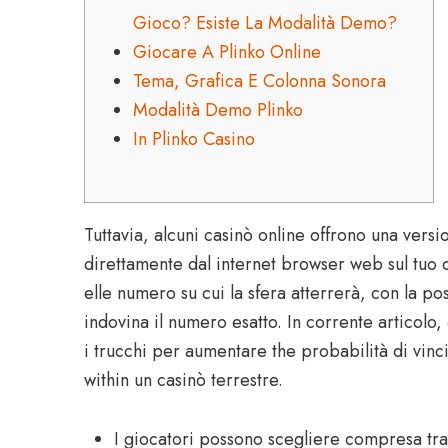
Gioco? Esiste La Modalità Demo?
Giocare A Plinko Online
Tema, Grafica E Colonna Sonora
Modalità Demo Plinko
In Plinko Casino
Tuttavia, alcuni casinò online offrono una ver
direttamente dal internet browser web sul tuo 
elle numero su cui la sfera atterrerà, con la po
indovina il numero esatto. In corrente articolo,
i trucchi per aumentare the probabilità di vinc
within un casinò terrestre.
I giocatori possono scegliere compresa tra 