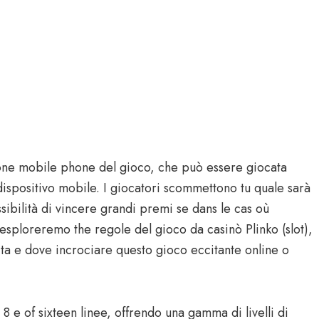
sione mobile phone del gioco, che può essere giocata
dispositivo mobile. I giocatori scommettono tu quale sarà
ssibilità di vincere grandi premi se dans le cas où
 esploreremo the regole del gioco da casinò Plinko (slot),
ita e dove incrociare questo gioco eccitante online o
8 e of sixteen linee, offrendo una gamma di livelli di