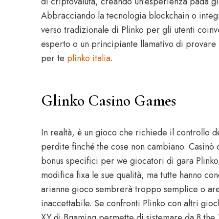
di criptovaluta, creando un’esperienza pada gio
Abbracciando la tecnologia blockchain o integr
verso tradizionale di Plinko per gli utenti coinv
esperto o un principiante llamativo di provare n
per te
plinko italia
.
Glinko Casino Games
In realtà, è un gioco che richiede il controllo 
perdite finché the cose non cambiano. Casinò 
bonus specifici per we giocatori di gara Plin
modifica fixa le sue qualità, ma tutte hanno con
arianne gioco sembrerà troppo semplice o are g
inaccettabile. Se confronti Plinko con altri gioch
XY di Bgaming permette di sistemare da 8 the 1