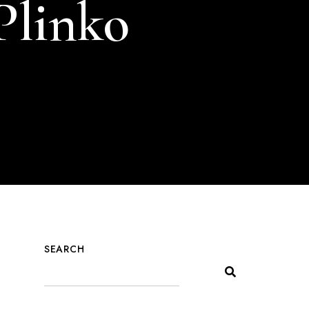
Plinko
SEARCH