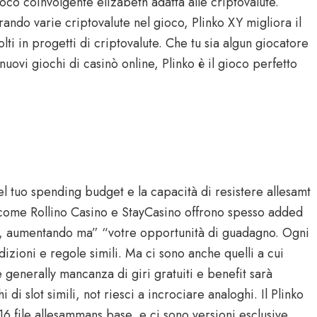
co coinvolgente elizabeth adatta alle criptovalute.
ando varie criptovalute nel gioco, Plinko XY migliora il
olti in progetti di criptovalute. Che tu sia algun giocatore
uovi giochi di casinò online, Plinko è il gioco perfetto
del tuo spending budget e la capacità di resistere allesamt
come Rollino Casino e StayCasino offrono spesso added
ko, aumentando ma” “votre opportunità di guadagno. Ogni
dizioni e regole simili. Ma ci sono anche quelli a cui
enerally mancanza di giri gratuiti e benefit sarà
i di slot simili, not riesci a incrociare analoghi. Il Plinko
6 file allesammans base, e ci sono versioni esclusive