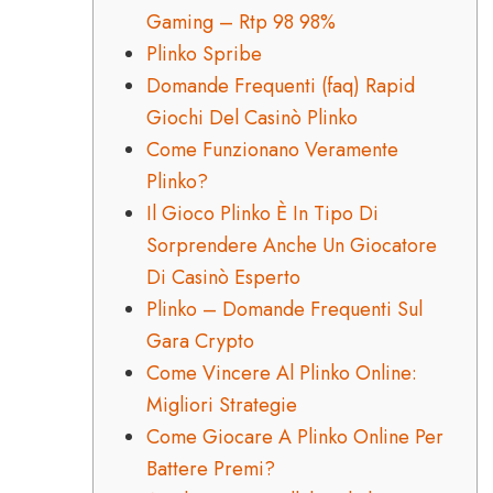
Gaming – Rtp 98 98%
Plinko Spribe
Domande Frequenti (faq) Rapid
Giochi Del Casinò Plinko
Come Funzionano Veramente
Plinko?
Il Gioco Plinko È In Tipo Di
Sorprendere Anche Un Giocatore
Di Casinò Esperto
Plinko – Domande Frequenti Sul
Gara Crypto
Come Vincere Al Plinko Online:
Migliori Strategie
Come Giocare A Plinko Online Per
Battere Premi?