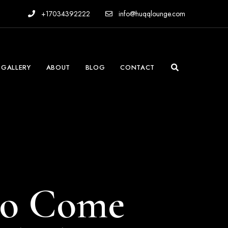
+17034392222
info@huqqlounge.com
GALLERY
ABOUT
BLOG
CONTACT
ko Come