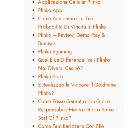
Applicazione Cellular Plinko
Plinko App
Come Aumentare Le Tue
Probabilità Di Vincita In Plinko
Plinko – Review, Demo Play &
Bonuses
Plinko Bgaming
Qual È La Differenza Tra I Plinko
Nei Diversi Casinò?
Plinko Stake
È Realizzabile Vincere Il Goldmine
Plinko?
Come Posso Garantire Un Gioco
Responsabile Mentre Gioco Some
Sort Of Plinko?
Come Familiarizzare Con Elle