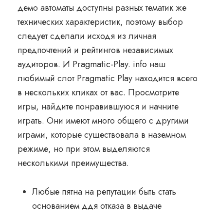
демо автоматы доступны разных тематик же
технических характеристик, поэтому выбор
следует сделали исходя из личная
предпочтений и рейтингов независимых
аудиторов. И Pragmatic-Play. info наш
любимый слот Pragmatic Play находится всего
в нескольких кликах от вас. Просмотрите
игры, найдите понравившуюся и начните
играть. Они имеют много общего с другими
играми, которые существовала в наземном
режиме, но при этом выделяются
несколькими преимущества.
Любые пятна на репутации быть стать
основанием ддя отказа в выдаче