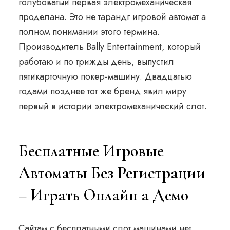
голубоватый первая электромеханическая
проделана. Это не тарандг игровой автомат а
полном понимании этого термина.
Производитель Bally Entertainment, который
работаю и по трижды день, выпустил
пятикарточную покер-машину. Двадцатью
годами позднее тот же бренд явил миру
первый в истории электромеханический слот.
Бесплатные Игровые
Автоматы Без Регистрации
– Играть Онлайн а Демо
Сайтам с бесплатными слот машинами нет