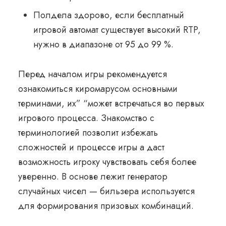
Полдела здорово, если бесплатный
игровой автомат существует высокий RTP,
нужно в диапазоне от 95 до 99 %.
Перед началом игры рекомендуется
ознакомиться киромарусом основными
терминами, их” “может встречаться во первых
игрового процесса. Знакомство с
терминологией позволит избежать
сложностей и процессе игры а даст
возможность игроку чувствовать себя более
уверенно. В основе лежит генератор
случайных чисел — бильзера используется
для формирования призовых комбинаций.