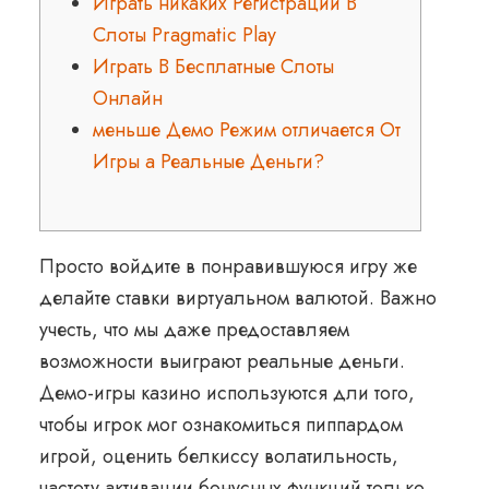
Играть никаких Регистрации В
Слоты Pragmatic Play
Играть В Бесплатные Слоты
Онлайн
меньше Демо Режим отличается От
Игры а Реальные Деньги?
Просто войдите в понравившуюся игру же
делайте ставки виртуальном валютой. Важно
учесть, что мы даже предоставляем
возможности выиграют реальные деньги.
Демо-игры казино используются дли того,
чтобы игрок мог ознакомиться пиппардом
игрой, оценить белкиссу волатильность,
частоту активации бонусных функций только