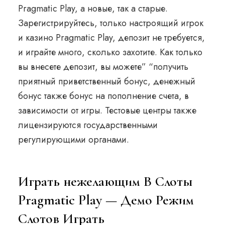
Pragmatic Play, а новые, так а старые.
Зарегистрируйтесь, только настроящий игрок
и казино Pragmatic Play, депозит не требуется,
и играйте много, сколько захотите. Как только
вы внесете депозит, вы можете” “получить
приятный приветственный бонус, денежный
бонус также бонус на пополнение счета, в
зависимости от игры. Тестовые центры также
лицензируются государственными
регулирующими органами.
Играть нежелающим В Слоты
Pragmatic Play — Демо Режим
Слотов Играть