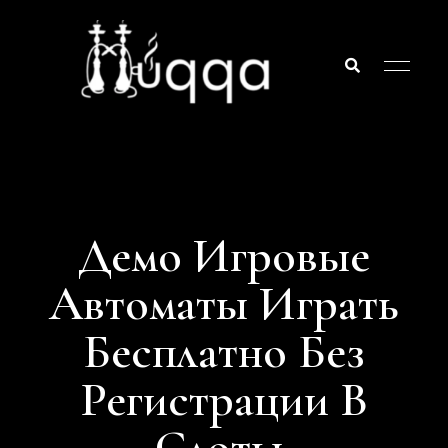
Huqqa
Huqqa
Lounge
Flavorful
Lounge
Escape –
Демо Игровые
Experience
Bliss in
Автоматы Играть
Every Puff
Бесплатно Без
Регистрации В
Слоты,