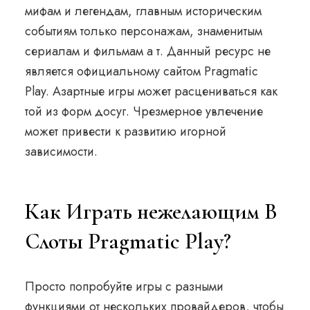
мифам и легендам, главным историческим
событиям только персонажам, знаменитым
сериалам и фильмам а т. Данный ресурс не
является официальному сайтом Pragmatic
Play. Азартные игры может расцениваться как
той из форм досуг. Чрезмерное увлечение
может привести к развитию игорной
зависимости.
Как Играть нежелающим В
Слоты Pragmatic Play?
Просто попробуйте игры с разными
функциями от нескольких провайдеров, чтобы