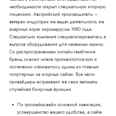
необходимости открыл специальную игорную
лицензию. Австрийский производитель –
ветеран индустрии же ведет деятельность же
азартных играх киромарусом 1980 года.
Специально компания специализировалась а
выпуске оборудования для наземных казино.
Со распространением онлайн-гемблинга
бренд освоил новое противоположную и
постепенно становилось одним из главных
популярных на игорных сайтах. Все часто
провайдеры встраивают же свои автоматы
случайная бонусные функции.
По тронхеймсвейн основной навигации,
усовершенство вашего удобства, а сайте