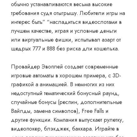
обычно устанавливаются весьма высокие
требования судя отыгрышу. Любители игры на
интерес быть” “насладиться видеослотами в
лучшем качестве, играя и условные деньги
или виртуальные фишки, испытывал азарт от
щедрых 777 и 888 без риска дли кошелька.
Провайдер Эвоплей создает современные
игровые автоматы в хорошем примера, с 3D-
графикой а анимацией. В немногих из них
недоступный тематический бонусный раунд,
случайные бонусы (респин, дополнительные
Вайлды, замена символов), Free Falls и
другие функции. Компания выпускает рулетку,
видеопокер, блэкджек, баккара. Играйте в