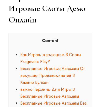
Игровые Слоты Демо
Онлайн
Content
Как Играть желающим В Слоты
Pragmatic Play?
Бесплатные Игровые Автоматы От
ведущие Производителей В
Казино Вулкан
важно Термины Для Игры В
Бесплатные Игровые Автоматы
Бесплатные Игровые Автоматы Без