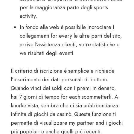
per la maggioranza parte degli sports
activity.
In fondo alla web è possibile incrociare i
collegamenti for every le altre parti del sito,
arrive l’assistenza clienti, votre statistiche e
we risultati degli eventi.
Il criterio di iscrizione è semplice e richiede
l’inserimento dei dati personali di bottom.
Quando vinci dei soldi con i premi in denaro,
hai 7 giorni di tempo for each scommetterli. A
knorke vista, sembra che ci sia un’abbondanza
infinita di giochi da casinò. Questa funzione ti
permette di visualizzare my partner and i giochi
più popolari o anche quelli più recenti.