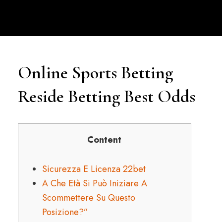
Online Sports Betting
Reside Betting Best Odds
Content
Sicurezza E Licenza 22bet
A Che Età Si Può Iniziare A
Scommettere Su Questo
Posizione?”