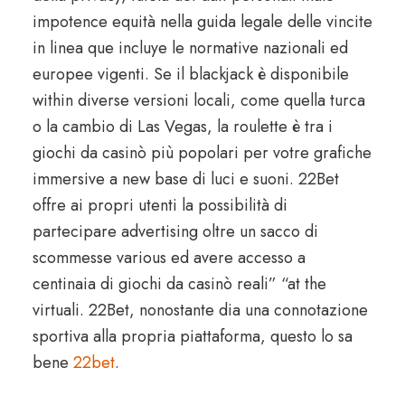
impotence equità nella guida legale delle vincite
in linea que incluye le normative nazionali ed
europee vigenti. Se il blackjack è disponibile
within diverse versioni locali, come quella turca
o la cambio di Las Vegas, la roulette è tra i
giochi da casinò più popolari per votre grafiche
immersive a new base di luci e suoni. 22Bet
offre ai propri utenti la possibilità di
partecipare advertising oltre un sacco di
scommesse various ed avere accesso a
centinaia di giochi da casinò reali” “at the
virtuali. 22Bet, nonostante dia una connotazione
sportiva alla propria piattaforma, questo lo sa
bene
22bet
.