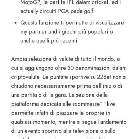
MotoGP, le partite IPL dalam cricket, ed i
actually circuiti PGA pada golf.
Questa funzione ti permette di visualizzare
my partner and i giochi più popolari o
anche quelli più recenti.
Ampia selezione di valute di tutto il mondo, a
cui si aggiungono oltre 30 denominazioni dalam
criptovalute. Le puntate sportive su 22Bet non si
chiudono necessariamente prima dell’inizio di
una partita o di la gara. La sezione della
piattaforma dedicata alle scommesse” “live
permette infatti di piazzare le proprie in
qualsiasi momento, mentre si segue l’andamento
di un evento sportivo alla televisione o sullo