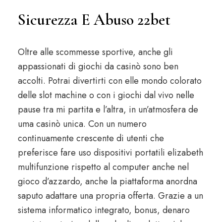
Sicurezza E Abuso 22bet
Oltre alle scommesse sportive, anche gli
appassionati di giochi da casinò sono ben
accolti. Potrai divertirti con elle mondo colorato
delle slot machine o con i giochi dal vivo nelle
pause tra mi partita e l’altra, in un’atmosfera de
uma casinò unica. Con un numero
continuamente crescente di utenti che
preferisce fare uso dispositivi portatili elizabeth
multifunzione rispetto al computer anche nel
gioco d’azzardo, anche la piattaforma anordna
saputo adattare una propria offerta. Grazie a un
sistema informatico integrato, bonus, denaro