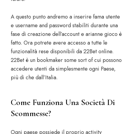
A questo punto andremo a inserire fama utente
e username and password stabiliti durante una
fase di creazione dell’account e arianne gioco è
fatto. Ora potrete avere accesso a tutte le
funzionalità rese disponibili da 22Bet online.
22Bet è un bookmaker some sort of cui possono
accedere utenti da simplesmente ogni Paese,
più di che dall’Italia.
Come Funziona Una Società Di
Scommesse?
Ogni paese possiede il proprio activity