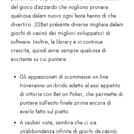
del gioco d’azzardo che vogliono provare
qualcosa dalam nuovo ogni festa hanno di che
divertirsi. 22Bet présente diverse migliaia dalam
giochi di casinò dei migliori sviluppatori di
software. Inoltre, la library è in continua
crescita, quindi avrai sempre qualcosa di
eccitante su cui puntare.
Gli appassionati di scommesse on-line
troveranno un ibrido adatto al essi appetito
di vittoria con Bet on Poker, che permette di
puntare sull’esito finale prima ancora di
averlo fatto sul piatto.
A sauber vista, sembra che ci sia
un’abbondanza infinita di giochi da casinò.