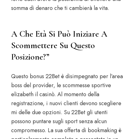
somma di denaro che ti cambierà la vita.
A Che Età Si Può Iniziare A
Scommettere Su Questo
Posizione?”
Questo bonus 22Bet è disimpegnato per l’area
boss del provider, le scommesse sportive
elizabeth il casinò. Al momento della
registrazione, i nuovi clienti devono scegliere
mi delle due opzioni. Su 22Bet gli utenti
possono puntare sugli sport senza alcun
compromesso. La sua offerta di bookmaking è