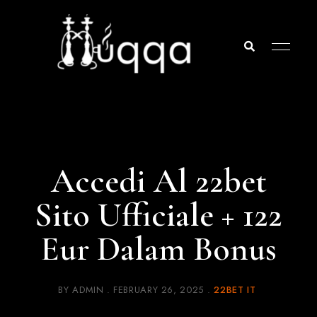
Huqqa
Huqqa
Lounge
Flavorful
Lounge
Escape –
Accedi Al 22bet
Experience
Bliss in
Sito Ufficiale + 122
Every Puff
Eur Dalam Bonus
BY
ADMIN
FEBRUARY 26, 2025
22BET IT