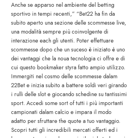
Anche se apparso nel ambiente del betting
sportivo in tempi recenti,” “Bet22 ha fin da
subito aperto una sezione delle scommesse live,
una modalità sempre più coinvolgente di
interazione each gli utenti. Poter effettuare
scommesse dopo che un suceso è iniziato è uno
dei vantaggi che la noua tecnologia ci offre e di
cui questo bookmaker styra fatto ampio utilizzo.
Immergiti nel cosmo delle scommesse dalam
22Bet e inizia subito a battere soldi veri girando
i rulli delle slot e giocando schedine su tantissimi
sport. Accedi some sort of tutti i più importanti
campionati dalam calcio e impara il modo
adatto per sfruttare the quote a tuo vantaggio.
Scopri tutti gli incredibili mercati offerti ed i