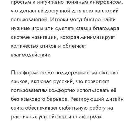
простым и интуитивно понятным интерфейсом,
что делает её доступной для всех категорий
пользователей. Игроки могут быстро найти
нужные игры или сделать ставки благодаря
системе навигации, которая минимизирует
количество кликов и облегчает
взаимодействие.
Платформа также поддерживает множество
языков, включая русский, что позволяет
пользователям комфортно использовать её
без языкового барьера. Реагирующий дизайн
сайта обеспечивает стабильную работу на
различных устройствах и платформах.