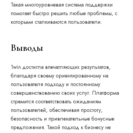
Такая многоуровневая система поддержки
помогает быстро решить любые проблемы, с
которыми сталкиваются пользователи.
Выводы
1win достигла впечатляющих результатов,
благодаря своему ориентированному на
пользователя подходу и постоянному
совершенствованию своих услуг. Платформа
стремится соответствовать ожиданиям
пользователей, обеспечивая простоту,
безопасность и привлекательные бонусные
предложения. Такой подход к бизнесу не