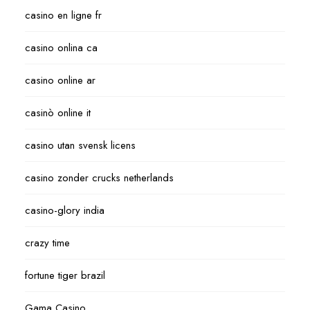
casino en ligne fr
casino onlina ca
casino online ar
casinò online it
casino utan svensk licens
casino zonder crucks netherlands
casino-glory india
crazy time
fortune tiger brazil
Gama Casino