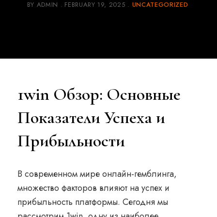
BY
ADMIN
FEBRUARY 19, 2025
UNCATEGORIZED
1win Обзор: Основные
Показатели Успеха и
Прибыльности
В современном мире онлайн-гемблинга,
множество факторов влияют на успех и
прибыльность платформы. Сегодня мы
рассмотрим 1win, одну из наиболее