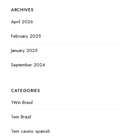
ARCHIVES
April 2026
February 2025
January 2025
September 2024
CATEGORIES
1Win Brasil
1win Brazil
1win casino spanish