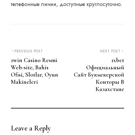
телефонные линии, доступные круглосуточно.
Post
PREVIOUS POST
NEXT POST
1win Casino Resmi
1xbet
navigation
Web-site, Bahis
Официальный
Ofisi, Slotlar, Oyun
Сайт Букмекерской
Makineleri
Конторы В
Казахстане
Leave a Reply