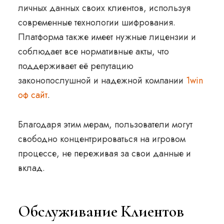
личных данных своих клиентов, используя
современные технологии шифрования.
Платформа также имеет нужные лицензии и
соблюдает все нормативные акты, что
поддерживает её репутацию
законопослушной и надежной компании
1win
оф сайт
.
Благодаря этим мерам, пользователи могут
свободно концентрироваться на игровом
процессе, не переживая за свои данные и
вклад.
Обслуживание Клиентов