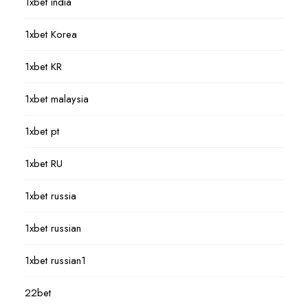
1xbet india
1xbet Korea
1xbet KR
1xbet malaysia
1xbet pt
1xbet RU
1xbet russia
1xbet russian
1xbet russian1
22bet