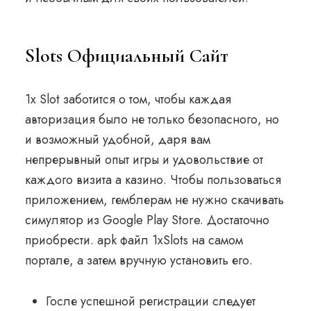
Slots Официальный Сайт
1x Slot заботится о том, чтобы каждая
авторизация было не только безопасного, но
и возможный удобной, даря вам
непрерывный опыт игры и удовольствие от
каждого визита а казино. Чтобы пользоваться
приложением, гемблерам не нужно скачивать
симулятор из Google Play Store. Достаточно
приобрести. apk файл 1xSlots на самом
портале, а затем вручную установить его.
Госле успешной регистрации следует