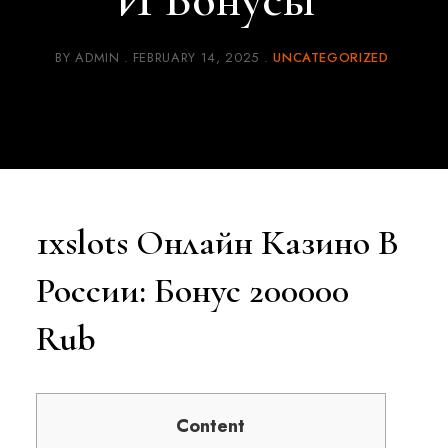
BY
ADMIN
FEBRUARY 14, 2025
UNCATEGORIZED
1xslots Онлайн Казино В
России: Бонус 200000
Rub
Content