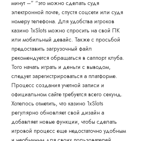
минут –” “это можно сделать судя
электронной почте, спустя соцсети или судя
номеру телефона. Для удобства игроков
казино 1xSlots можно спросить на свой ПК
или мобильный девайс. Также с просьбой
предоставить загрузочный файл
рекомендуется обращаться в саппорт клуба.
Того начать играть и деньги с выводом,
следует зарегистрироваться а платформе.
Процесс создания учетной записи и
официальном сайте требуется всего секунд.
Хотелось отметить, что казино 1xSlots
регулярно обновляет свой дизайн а
добавляет новые функции, чтобы сделать
игровой процесс еще недостаточно удобным
и необычным для своих пользователей.