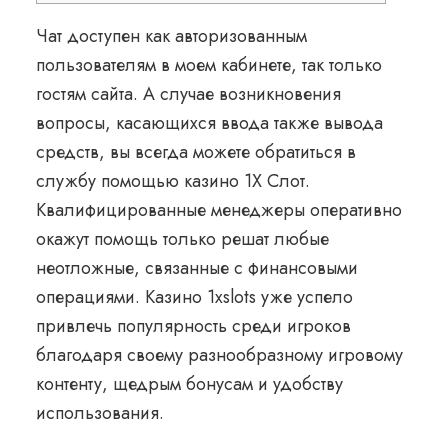
Чат доступен как авторизованным
пользователям в моем кабинете, так только
гостям сайта. А случае возникновения
вопросы, касающихся ввода также вывода
средств, вы всегда можете обратиться в
службу помощью казино 1X Слот.
Квалифицированные менеджеры оперативно
окажут помощь только решат любые
неотложные, связанные с финансовыми
операциями. Казино 1xslots уже успело
привлечь популярность среди игроков
благодаря своему разнообразному игровому
контенту, щедрым бонусам и удобству
использования.