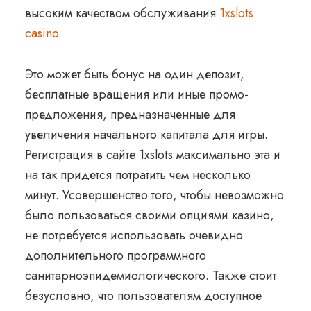
высоким качеством обслуживания
1xslots
casino
.
Это может быть бонус на один депозит,
бесплатные вращения или иные промо-
предложения, предназначенные для
увеличения начального капитала для игры.
Регистрация в сайте 1xslots максимально эта и
на так придется потратить чем несколько
минут. Усовершенство того, чтобы невозможно
было пользоваться своими опциями казино,
не потребуется использовать очевидно
дополнительного программного
санитарноэпидемиологического. Также стоит
безусловно, что пользователям доступное