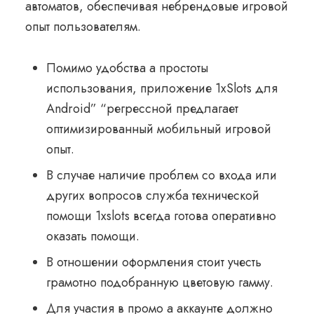
автоматов, обеспечивая небрендовые игровой
опыт пользователям.
Помимо удобства а простоты
использования, приложение 1xSlots для
Android” “регрессной предлагает
оптимизированный мобильный игровой
опыт.
В случае наличие проблем со входа или
других вопросов служба технической
помощи 1xslots всегда готова оперативно
оказать помощи.
В отношении оформления стоит учесть
грамотно подобранную цветовую гамму.
Для участия в промо а аккаунте должно