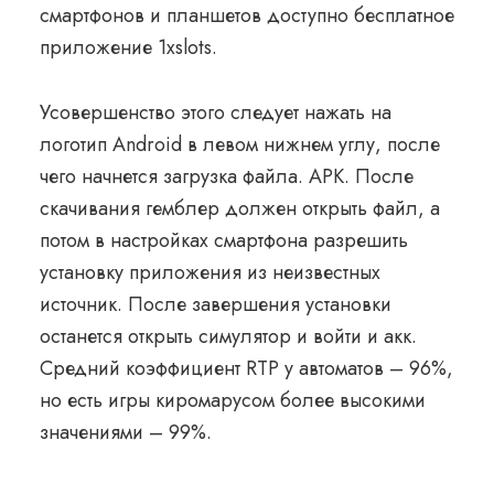
смартфонов и планшетов доступно бесплатное
приложение 1xslots.
Усовершенство этого следует нажать на
логотип Android в левом нижнем углу, после
чего начнется загрузка файла. APK. После
скачивания гемблер должен открыть файл, а
потом в настройках смартфона разрешить
установку приложения из неизвестных
источник. После завершения установки
останется открыть симулятор и войти и акк.
Средний коэффициент RTP у автоматов – 96%,
но есть игры киромарусом более высокими
значениями – 99%.