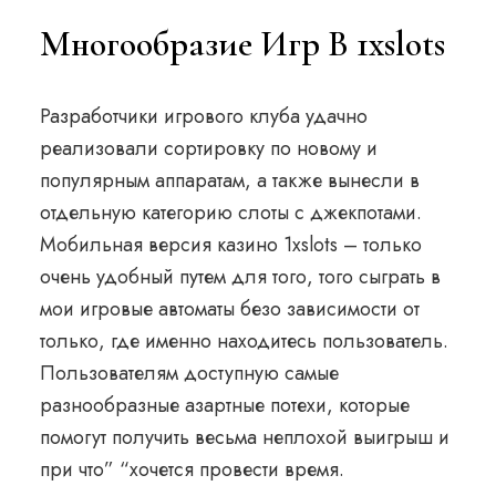
Многообразие Игр В 1xslots
Разработчики игрового клуба удачно
реализовали сортировку по новому и
популярным аппаратам, а также вынесли в
отдельную категорию слоты с джекпотами.
Мобильная версия казино 1xslots – только
очень удобный путем для того, того сыграть в
мои игровые автоматы безо зависимости от
только, где именно находитесь пользователь.
Пользователям доступную самые
разнообразные азартные потехи, которые
помогут получить весьма неплохой выигрыш и
при что” “хочется провести время.