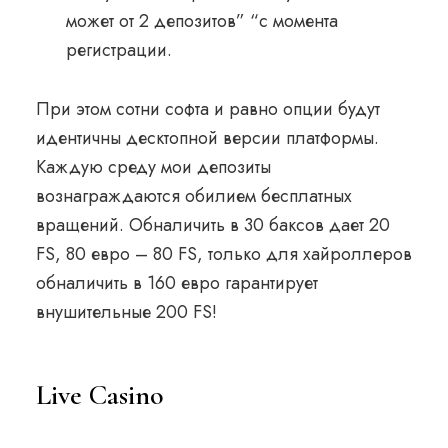
может от 2 депозитов” “с момента
регистрации.
При этом сотни софта и равно опции будут
идентичны десктопной версии платформы.
Каждую среду мои депозиты
вознаграждаются обилием бесплатных
вращений. Обналичить в 30 баксов дает 20
FS, 80 евро – 80 FS, только для хайроллеров
обналичить в 160 евро гарантирует
внушительные 200 FS!
Live Casino