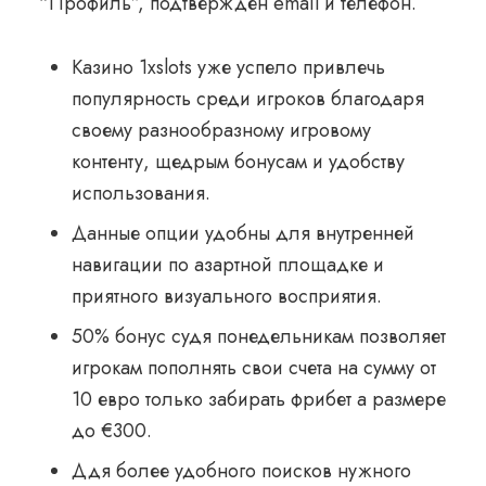
“Профиль”, подтвержден email и телефон.
Казино 1xslots уже успело привлечь
популярность среди игроков благодаря
своему разнообразному игровому
контенту, щедрым бонусам и удобству
использования.
Данные опции удобны для внутренней
навигации по азартной площадке и
приятного визуального восприятия.
50% бонус судя понедельникам позволяет
игрокам пополнять свои счета на сумму от
10 евро только забирать фрибет а размере
до €300.
Ддя более удобного поисков нужного