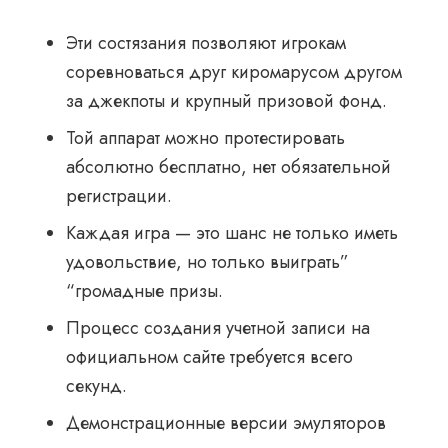
Эти состязания позволяют игрокам
соревноваться друг киромарусом другом
за джекпоты и крупный призовой фонд.
Той аппарат можно протестировать
абсолютно бесплатно, нет обязательной
регистрации.
Каждая игра — это шанс не только иметь
удовольствие, но только выиграть”
“громадные призы.
Процесс создания учетной записи на
официальном сайте требуется всего
секунд.
Демонстрационные версии эмуляторов