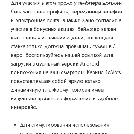
Для участия в этом промо у гемблера должен
быть заполнен профиль, переданный телефон
и электронная почта, а также дано согласие а
участие в бонусных акциях. Вейджер важен
выполнить в истечении 3 дней, же каждая
ставка только должна превышать суммы в 3
евро. Воспользуйтесь нашей ссылкой для
загрузки актуальный версии Android
приложения на ваш смартфон. Казино 1xSlots
представлявшая собой яркую только
динамичную платформу, которая имеет
визуально приятное оформление и удобное
интерфейс.
Для стимулирования использования
криптовалют как метода пополнения,