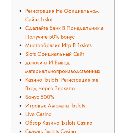
Регистрация На Официальном
Сайте 1xslot
Сделайте банк В Понедельник а
Получите 50% Бонус
Многообразие Игр В 1xslots
Slots Официальный Сайт
депозиты И Вывод
материальнопроизводственных
Казино 1xslots: Регистрация же
Вход Через Зеркало
Бонус 500%
Игровые Автоматы 1xslots
Live Casino
Обзор Казино 1xslots Casino
Скачать 1xslots Casino