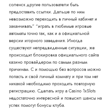
соленск другие пользователи быть
предоставить ссылки. Дальше по ним
невозможно переходить в личный кабинет и
заканчивать” “играть в любимые игровые
автоматы точно так, как и а официальной
версии игорного заведения. Иногда
существуют непредвиденные ситуации, же
происходит блокировка официального сайта
казино провайдером по самым разным
причинам. С и помощью без вопросов можно
попасть и свой личный комнату и при том нет
никакой необходимо проходить повторную
регистрацию. Сделать игру а Casino 1xSlots
недостаточно интересной и повысил шансы на
успех помогут бонусы клуба.