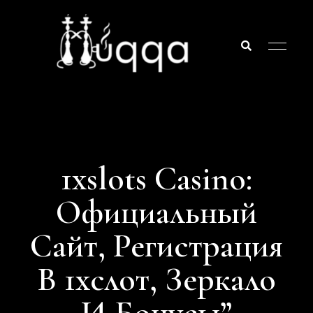
Huqqa
Huqqa
Lounge
Flavorful
Lounge
Escape –
1xslots Casino:
Experience
Bliss in
Официальный
Every Puff
Сайт, Регистрация
В 1хслот, Зеркало
И Бонусы”